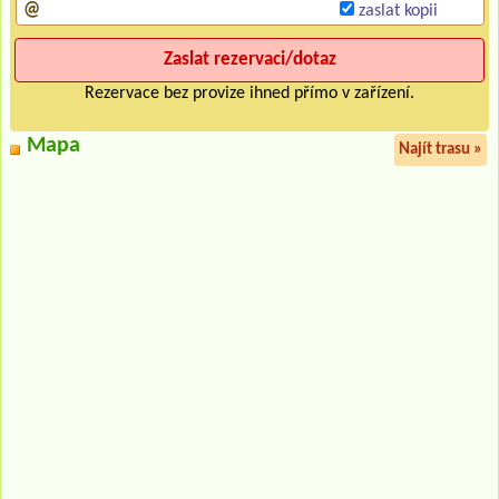
zaslat kopii
Rezervace bez provize ihned přímo v zařízení.
Mapa
Najít trasu »