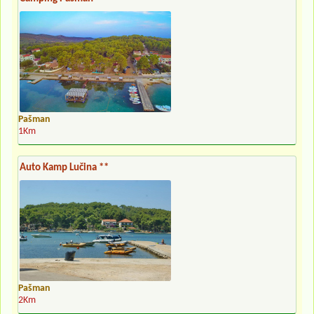
Pašman
1Km
Auto Kamp Lučina **
Pašman
2Km