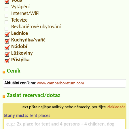
Voda
Vytápění
Internet/WiFi
Televize
Bezbariérové ubytování
Lednice
Kuchyňka/vařič
Nádobí
Lůžkoviny
Přistýlka
Ceník
Aktuální ceník na
:
www.camparboretum.com
Zaslat rezervaci/dotaz
Text pište nejlépe anlicky nebo německy, použijte
Překladač>
Stany místa:
Tent places