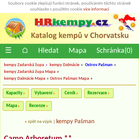
Soubory cookie zlepšují funkci stránek, používáním těchto stránek
souhlasíte s použitím cookie
více informací
☰
⌂
Hledat
Mapa
Schránka(
0
)
kempy Zadarská župa
»
kempy Dalmácie
»
Ostrov Pašman
»
kempy Zadarská župa Mapa
»
kempy Dalmácie Mapa
»
Ostrov Pašman Mapa
»
Kapacity
Vybavení
Ceník
Rezervace
Mapa
Recenze
kempy Pašman
«
zpět na výpis
|
Camp Arboretum **