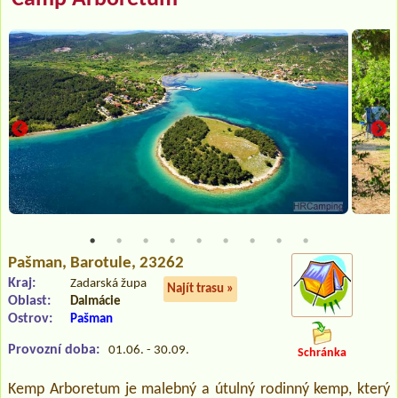
Pašman
, Barotule, 23262
Kraj:
Zadarská župa
Najít trasu »
Oblast:
Dalmácie
Ostrov:
Pašman
Provozní doba:
01.06. - 30.09.
Schránka
Kemp Arboretum je malebný a útulný rodinný kemp, který