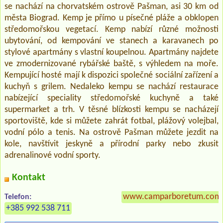
se nachází na chorvatském ostrově Pašman, asi 30 km od
města Biograd. Kemp je přímo u písečné pláže a obklopen
středomořskou vegetací. Kemp nabízí různé možnosti
ubytování, od kempování ve stanech a karavanech po
stylové apartmány s vlastní koupelnou. Apartmány najdete
ve zmodernizované rybářské baště, s výhledem na moře.
Kempující hosté mají k dispozici společné sociální zařízení a
kuchyň s grilem. Nedaleko kempu se nachází restaurace
nabízející speciality středomořské kuchyně a také
supermarket a trh. V těsné blízkosti kempu se nacházejí
sportoviště, kde si můžete zahrát fotbal, plážový volejbal,
vodní pólo a tenis. Na ostrově Pašman můžete jezdit na
kole, navštívit jeskyně a přírodní parky nebo zkusit
adrenalinové vodní sporty.
Kontakt
www.camparboretum.com
Telefon:
+385 992 538 711