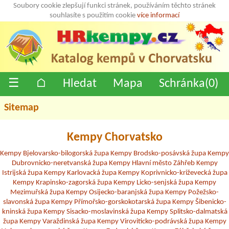
Soubory cookie zlepšují funkci stránek, používáním těchto stránek
souhlasíte s použitím cookie
více informací
☰
⌂
Hledat
Mapa
Schránka(
0
)
Sitemap
Kempy Chorvatsko
Kempy Bjelovarsko-bilogorská župa
Kempy Brodsko-posávská župa
Kempy
Dubrovnicko-neretvanská župa
Kempy Hlavní město Záhřeb
Kempy
Istrijská župa
Kempy Karlovacká župa
Kempy Koprivnicko-križevecká župa
Kempy Krapinsko-zagorská župa
Kempy Licko-senjská župa
Kempy
Mezimuřská župa
Kempy Osijecko-baranjská župa
Kempy Požežsko-
slavonská župa
Kempy Přímořsko-gorskokotarská župa
Kempy Šibenicko-
kninská župa
Kempy Sisacko-moslavinská župa
Kempy Splitsko-dalmatská
župa
Kempy Varaždinská župa
Kempy Viroviticko-podrávská župa
Kempy