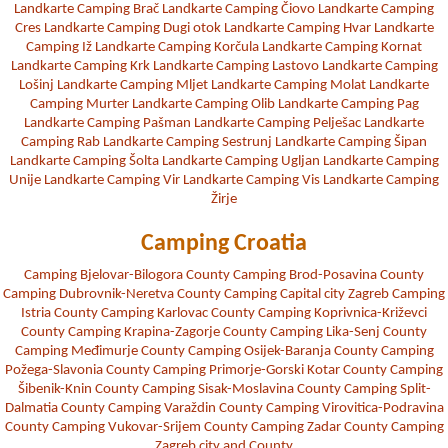
Landkarte Camping Brač
Landkarte Camping Čiovo
Landkarte Camping
Cres
Landkarte Camping Dugi otok
Landkarte Camping Hvar
Landkarte
Camping Iž
Landkarte Camping Korčula
Landkarte Camping Kornat
Landkarte Camping Krk
Landkarte Camping Lastovo
Landkarte Camping
Lošinj
Landkarte Camping Mljet
Landkarte Camping Molat
Landkarte
Camping Murter
Landkarte Camping Olib
Landkarte Camping Pag
Landkarte Camping Pašman
Landkarte Camping Pelješac
Landkarte
Camping Rab
Landkarte Camping Sestrunj
Landkarte Camping Šipan
Landkarte Camping Šolta
Landkarte Camping Ugljan
Landkarte Camping
Unije
Landkarte Camping Vir
Landkarte Camping Vis
Landkarte Camping
Žirje
Camping Croatia
Camping Bjelovar-Bilogora County
Camping Brod-Posavina County
Camping Dubrovnik-Neretva County
Camping Capital city Zagreb
Camping
Istria County
Camping Karlovac County
Camping Koprivnica-Križevci
County
Camping Krapina-Zagorje County
Camping Lika-Senj County
Camping Međimurje County
Camping Osijek-Baranja County
Camping
Požega-Slavonia County
Camping Primorje-Gorski Kotar County
Camping
Šibenik-Knin County
Camping Sisak-Moslavina County
Camping Split-
Dalmatia County
Camping Varaždin County
Camping Virovitica-Podravina
County
Camping Vukovar-Srijem County
Camping Zadar County
Camping
Zagreb city and County