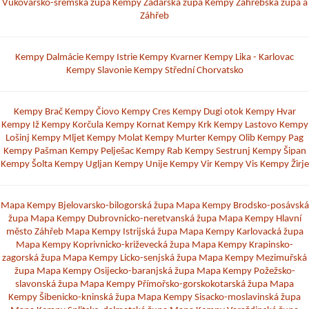
Vukovarsko-sremská župa
Kempy Zadarská župa
Kempy Záhřebská župa a
Záhřeb
Kempy Dalmácie
Kempy Istrie
Kempy Kvarner
Kempy Lika - Karlovac
Kempy Slavonie
Kempy Střední Chorvatsko
Kempy Brač
Kempy Čiovo
Kempy Cres
Kempy Dugi otok
Kempy Hvar
Kempy Iž
Kempy Korčula
Kempy Kornat
Kempy Krk
Kempy Lastovo
Kempy
Lošinj
Kempy Mljet
Kempy Molat
Kempy Murter
Kempy Olib
Kempy Pag
Kempy Pašman
Kempy Pelješac
Kempy Rab
Kempy Sestrunj
Kempy Šipan
Kempy Šolta
Kempy Ugljan
Kempy Unije
Kempy Vir
Kempy Vis
Kempy Žirje
Mapa Kempy Bjelovarsko-bilogorská župa
Mapa Kempy Brodsko-posávská
župa
Mapa Kempy Dubrovnicko-neretvanská župa
Mapa Kempy Hlavní
město Záhřeb
Mapa Kempy Istrijská župa
Mapa Kempy Karlovacká župa
Mapa Kempy Koprivnicko-križevecká župa
Mapa Kempy Krapinsko-
zagorská župa
Mapa Kempy Licko-senjská župa
Mapa Kempy Mezimuřská
župa
Mapa Kempy Osijecko-baranjská župa
Mapa Kempy Požežsko-
slavonská župa
Mapa Kempy Přímořsko-gorskokotarská župa
Mapa
Kempy Šibenicko-kninská župa
Mapa Kempy Sisacko-moslavinská župa