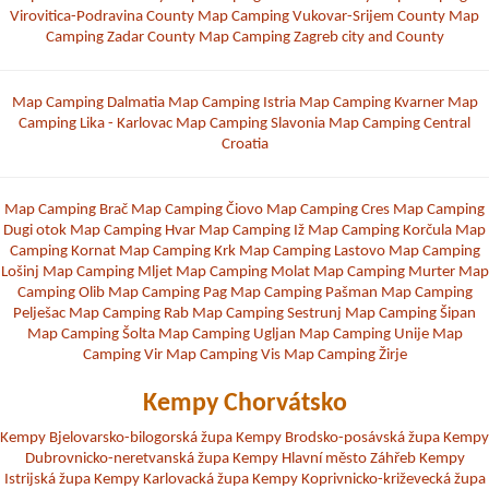
Virovitica-Podravina County
Map Camping Vukovar-Srijem County
Map
Camping Zadar County
Map Camping Zagreb city and County
Map Camping Dalmatia
Map Camping Istria
Map Camping Kvarner
Map
Camping Lika - Karlovac
Map Camping Slavonia
Map Camping Central
Croatia
Map Camping Brač
Map Camping Čiovo
Map Camping Cres
Map Camping
Dugi otok
Map Camping Hvar
Map Camping Iž
Map Camping Korčula
Map
Camping Kornat
Map Camping Krk
Map Camping Lastovo
Map Camping
Lošinj
Map Camping Mljet
Map Camping Molat
Map Camping Murter
Map
Camping Olib
Map Camping Pag
Map Camping Pašman
Map Camping
Pelješac
Map Camping Rab
Map Camping Sestrunj
Map Camping Šipan
Map Camping Šolta
Map Camping Ugljan
Map Camping Unije
Map
Camping Vir
Map Camping Vis
Map Camping Žirje
Kempy Chorvátsko
Kempy Bjelovarsko-bilogorská župa
Kempy Brodsko-posávská župa
Kempy
Dubrovnicko-neretvanská župa
Kempy Hlavní město Záhřeb
Kempy
Istrijská župa
Kempy Karlovacká župa
Kempy Koprivnicko-križevecká župa