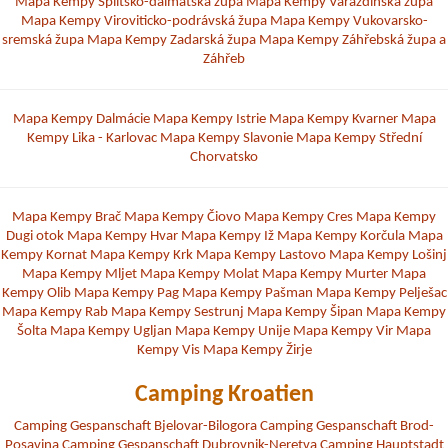
Mapa Kempy Splitsko-dalmatská župa
Mapa Kempy Varaždinská župa
Mapa Kempy Viroviticko-podrávská župa
Mapa Kempy Vukovarsko-
sremská župa
Mapa Kempy Zadarská župa
Mapa Kempy Záhřebská župa a
Záhřeb
Mapa Kempy Dalmácie
Mapa Kempy Istrie
Mapa Kempy Kvarner
Mapa
Kempy Lika - Karlovac
Mapa Kempy Slavonie
Mapa Kempy Střední
Chorvatsko
Mapa Kempy Brač
Mapa Kempy Čiovo
Mapa Kempy Cres
Mapa Kempy
Dugi otok
Mapa Kempy Hvar
Mapa Kempy Iž
Mapa Kempy Korčula
Mapa
Kempy Kornat
Mapa Kempy Krk
Mapa Kempy Lastovo
Mapa Kempy Lošinj
Mapa Kempy Mljet
Mapa Kempy Molat
Mapa Kempy Murter
Mapa
Kempy Olib
Mapa Kempy Pag
Mapa Kempy Pašman
Mapa Kempy Pelješac
Mapa Kempy Rab
Mapa Kempy Sestrunj
Mapa Kempy Šipan
Mapa Kempy
Šolta
Mapa Kempy Ugljan
Mapa Kempy Unije
Mapa Kempy Vir
Mapa
Kempy Vis
Mapa Kempy Žirje
Camping Kroatien
Camping Gespanschaft Bjelovar-Bilogora
Camping Gespanschaft Brod-
Posavina
Camping Gespanschaft Dubrovnik-Neretva
Camping Hauptstadt