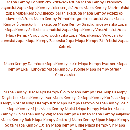
Mapa Kempy Koprivnicko-križevecká župa
Mapa Kempy Krapinsko-
zagorská župa
Mapa Kempy Licko-senjská župa
Mapa Kempy Mezimuřská
župa
Mapa Kempy Osijecko-baranjská župa
Mapa Kempy Požežsko-
slavonská župa
Mapa Kempy Přímořsko-gorskokotarská župa
Mapa
Kempy Šibenicko-kninská župa
Mapa Kempy Sisacko-moslavinská župa
Mapa Kempy Splitsko-dalmatská župa
Mapa Kempy Varaždinská župa
Mapa Kempy Viroviticko-podrávská župa
Mapa Kempy Vukovarsko-
sremská župa
Mapa Kempy Zadarská župa
Mapa Kempy Záhřebská župa a
Záhřeb
Mapa Kempy Dalmácie
Mapa Kempy Istrie
Mapa Kempy Kvarner
Mapa
Kempy Lika - Karlovac
Mapa Kempy Slavonie
Mapa Kempy Střední
Chorvatsko
Mapa Kempy Brač
Mapa Kempy Čiovo
Mapa Kempy Cres
Mapa Kempy
Dugi otok
Mapa Kempy Hvar
Mapa Kempy Iž
Mapa Kempy Korčula
Mapa
Kempy Kornat
Mapa Kempy Krk
Mapa Kempy Lastovo
Mapa Kempy Lošinj
Mapa Kempy Mljet
Mapa Kempy Molat
Mapa Kempy Murter
Mapa
Kempy Olib
Mapa Kempy Pag
Mapa Kempy Pašman
Mapa Kempy Pelješac
Mapa Kempy Rab
Mapa Kempy Sestrunj
Mapa Kempy Šipan
Mapa Kempy
Šolta
Mapa Kempy Ugljan
Mapa Kempy Unije
Mapa Kempy Vir
Mapa