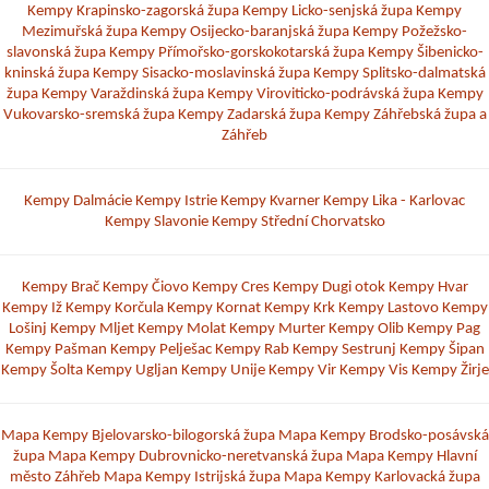
Kempy Krapinsko-zagorská župa
Kempy Licko-senjská župa
Kempy
Mezimuřská župa
Kempy Osijecko-baranjská župa
Kempy Požežsko-
slavonská župa
Kempy Přímořsko-gorskokotarská župa
Kempy Šibenicko-
kninská župa
Kempy Sisacko-moslavinská župa
Kempy Splitsko-dalmatská
župa
Kempy Varaždinská župa
Kempy Viroviticko-podrávská župa
Kempy
Vukovarsko-sremská župa
Kempy Zadarská župa
Kempy Záhřebská župa a
Záhřeb
Kempy Dalmácie
Kempy Istrie
Kempy Kvarner
Kempy Lika - Karlovac
Kempy Slavonie
Kempy Střední Chorvatsko
Kempy Brač
Kempy Čiovo
Kempy Cres
Kempy Dugi otok
Kempy Hvar
Kempy Iž
Kempy Korčula
Kempy Kornat
Kempy Krk
Kempy Lastovo
Kempy
Lošinj
Kempy Mljet
Kempy Molat
Kempy Murter
Kempy Olib
Kempy Pag
Kempy Pašman
Kempy Pelješac
Kempy Rab
Kempy Sestrunj
Kempy Šipan
Kempy Šolta
Kempy Ugljan
Kempy Unije
Kempy Vir
Kempy Vis
Kempy Žirje
Mapa Kempy Bjelovarsko-bilogorská župa
Mapa Kempy Brodsko-posávská
župa
Mapa Kempy Dubrovnicko-neretvanská župa
Mapa Kempy Hlavní
město Záhřeb
Mapa Kempy Istrijská župa
Mapa Kempy Karlovacká župa