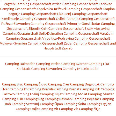
Zagreb
Camping Gespanschaft Istrien
Camping Gespanschaft Karlovac
Camping Gespanschaft Koprivnica-Križevci
Camping Gespanschaft Krapina-
Zagorje
Camping Gespanschaft Lika-Senj
Camping Gespanschaft
Međimurje
Camping Gespanschaft Osijek-Baranja
Camping Gespanschaft
Požega-Slawonien
Camping Gespanschaft Primorje-Gorski kotar
Camping
Gespanschaft Šibenik-Knin
Camping Gespanschaft Sisak-Moslavina
Camping Gespanschaft Split-Dalmatien
Camping Gespanschaft Varaždin
Camping Gespanschaft Virovitica-Podravina
Camping Gespanschaft
Vukovar-Syrmien
Camping Gespanschaft Zadar
Camping Gespanschaft und
Hauptstadt Zagreb
Camping Dalmatien
Camping Istrien
Camping Kvarner
Camping Lika -
Karlstadt
Camping Slawonien
Camping Mittelkroatien
Camping Brač
Camping Čiovo
Camping Cres
Camping Dugi otok
Camping
Hvar
Camping Iž
Camping Korčula
Camping Kornat
Camping Krk
Camping
Lastovo
Camping Lošinj
Camping Mljet
Camping Molat
Camping Murter
Camping Olib
Camping Pag
Camping Pašman
Camping Pelješac
Camping
Rab
Camping Sestrunj
Camping Šipan
Camping Šolta
Camping Ugljan
Camping Unije
Camping Vir
Camping Vis
Camping Žirje