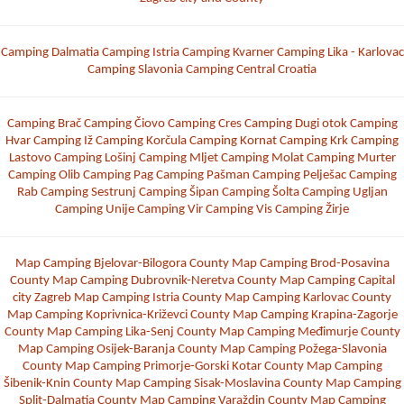
Camping Dalmatia
Camping Istria
Camping Kvarner
Camping Lika - Karlovac
Camping Slavonia
Camping Central Croatia
Camping Brač
Camping Čiovo
Camping Cres
Camping Dugi otok
Camping
Hvar
Camping Iž
Camping Korčula
Camping Kornat
Camping Krk
Camping
Lastovo
Camping Lošinj
Camping Mljet
Camping Molat
Camping Murter
Camping Olib
Camping Pag
Camping Pašman
Camping Pelješac
Camping
Rab
Camping Sestrunj
Camping Šipan
Camping Šolta
Camping Ugljan
Camping Unije
Camping Vir
Camping Vis
Camping Žirje
Map Camping Bjelovar-Bilogora County
Map Camping Brod-Posavina
County
Map Camping Dubrovnik-Neretva County
Map Camping Capital
city Zagreb
Map Camping Istria County
Map Camping Karlovac County
Map Camping Koprivnica-Križevci County
Map Camping Krapina-Zagorje
County
Map Camping Lika-Senj County
Map Camping Međimurje County
Map Camping Osijek-Baranja County
Map Camping Požega-Slavonia
County
Map Camping Primorje-Gorski Kotar County
Map Camping
Šibenik-Knin County
Map Camping Sisak-Moslavina County
Map Camping
Split-Dalmatia County
Map Camping Varaždin County
Map Camping