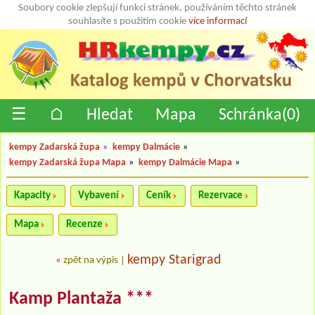
Soubory cookie zlepšují funkci stránek, používáním těchto stránek
souhlasíte s použitím cookie
více informací
☰
⌂
Hledat
Mapa
Schránka(
0
)
kempy Zadarská župa
»
kempy Dalmácie
»
kempy Zadarská župa Mapa
»
kempy Dalmácie Mapa
»
Kapacity
Vybavení
Ceník
Rezervace
Mapa
Recenze
kempy Starigrad
«
zpět na výpis
|
Kamp Plantaža ***