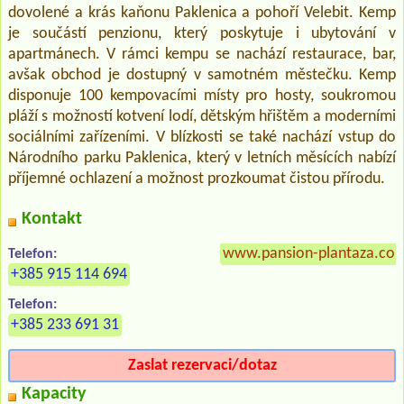
dovolené a krás kaňonu Paklenica a pohoří Velebit. Kemp
je součástí penzionu, který poskytuje i ubytování v
apartmánech. V rámci kempu se nachází restaurace, bar,
avšak obchod je dostupný v samotném městečku. Kemp
disponuje 100 kempovacími místy pro hosty, soukromou
pláží s možností kotvení lodí, dětským hřištěm a moderními
sociálními zařízeními. V blízkosti se také nachází vstup do
Národního parku Paklenica, který v letních měsících nabízí
příjemné ochlazení a možnost prozkoumat čistou přírodu.
Kontakt
www.pansion-plantaza.co
Telefon:
+385 915 114 694
Telefon:
+385 233 691 31
Zaslat rezervaci/dotaz
Kapacity