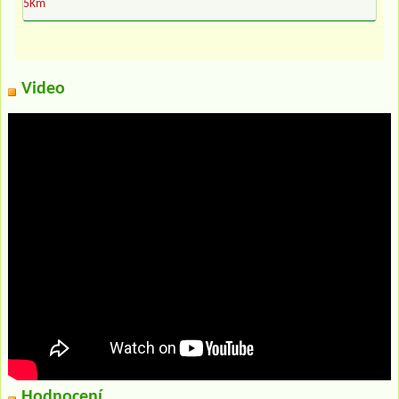
5Km
Video
Hodnocení