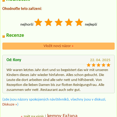
Ohodnoťte teto zařízení:
nejhorší
nejlepší
Recenze
Vložit nový názor
»
Od: Kony
22. 04. 2025
Wir waren letztes Jahr dort und so begeistert das wir mit unseren
Kindern dieses Jahr wieder hinfahren. Alles schon gebucht. Die
Leute die dort arbeiten sind alle sehr nett und hilfsbereit. Von
Rezeption die lieben Damen bis zur flotten Reinigungsfrau. Alle
zusammen sehr nett .Restaurant auch sehr gut.
(zde jsou názory spokojených návštěvníků, všechny jsou v diskuzi,
Diskuze »
)
kempy Fažana
«
zpět na výpis
|