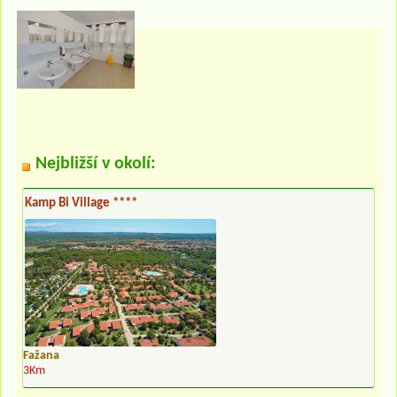
Nejbližší v okolí:
Kamp Bi Village ****
Fažana
3Km