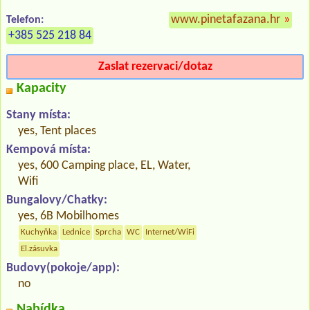
www.pinetafazana.hr
»
Telefon:
+385 525 218 84
Zaslat rezervaci/dotaz
Kapacity
Stany místa:
yes, Tent places
Kempová místa:
yes, 600 Camping place, EL, Water,
Wifi
Bungalovy/Chatky:
yes, 6B Mobilhomes
Kuchyňka
Lednice
Sprcha
WC
Internet/WiFi
El.zásuvka
Budovy(pokoje/app):
no
Nabídka