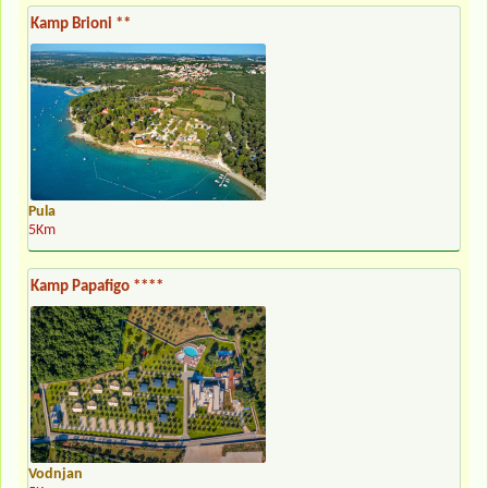
Kamp Brioni **
Pula
5Km
Kamp Papafigo ****
Vodnjan