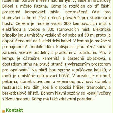
rozlehlém borovém lese s nádherným výhledem na ostrovy
Brioni a město Fazana. Kemp je rozdělen do tří částí:
prostorná kempovací místa, neoznačená část pro
stanování a horní část určená převážně pro stacionární
hosty. Celkem je možné využít 300 kempovacích míst s
elektřinou a vodou a 300 stanovacích míst. Elektrické
přípojky jsou umístěny vzdáleně od sebe asi 50 m, proto je
doporučeno mít delší elektrický kabel. V kempu je možné si
pronajmout 6L mobilní dům. K dispozici jsou různá sociální
zařízení, včetně prádelny s pračkami a sušičkami. Pláž v
kempu je částečně kamenitá a částečně oblázková, s
dostatkem stínu na pravé straně a vyhrazeným prostorem
pro opalování. Na pláži jsou sprchy a půjčovna kajaků, v
moři je umístěné nafukovací hřiště. V areálu je obchod,
pekárna, stánek s ovocem a zeleninou, novinový stánek a
restauraci. Pro děti jsou k dispozici hřiště, trampolíny a
basketbalové hřiště. Během hlavní sezóny se konají večery
s živou hudbou. Kemp má také zdravotní poradnu.
Kontakt