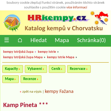
Soubory cookie zlepšují funkci stránek, používáním těchto stránek
souhlasíte s použitím cookie
více informací
☰
⌂
Hledat
Mapa
Schránka(
0
)
kempy Istrijská župa
»
kempy Istrie
»
kempy Istrijská župa Mapa
»
kempy Istrie Mapa
»
Kapacity
Vybavení
Ceník
Rezervace
Mapa
Recenze
kempy Fažana
«
zpět na výpis
|
Kamp Pineta ***