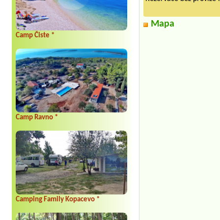
Mapa
Camp Čiste *
Camp Ravno *
Camping Family Kopacevo *