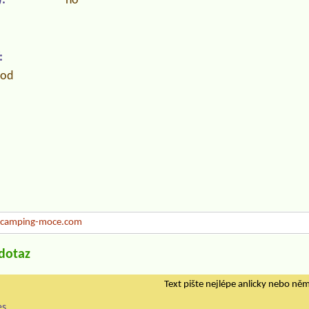
:
no
:
hod
camping-moce.com
/dotaz
Text pište nejlépe anlicky nebo ně
es