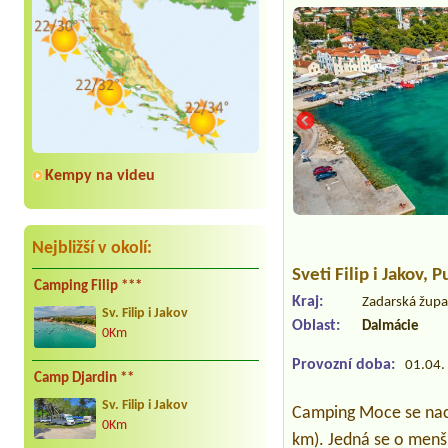
Kempy na videu
Nejbližší v okolí:
Sveti Filip i Jakov
, P
Camping Filip ***
Kraj:
Zadarská žup
Sv. Filip i Jakov
Oblast:
Dalmácie
0Km
Provozní doba:
01.04. 
Camp Djardin **
Sv. Filip i Jakov
Camping Moce se nach
0Km
km). Jedná se o menš