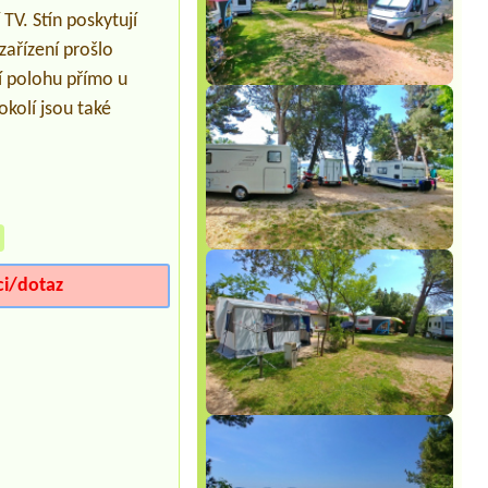
TV. Stín poskytují
zařízení prošlo
í polohu přímo u
okolí jsou také
»
ci/dotaz