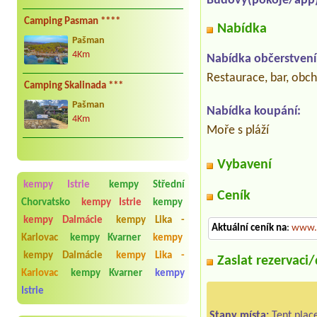
Budovy(pokoje/app)
Camping Pasman ****
Nabídka
Pašman
4Km
Nabídka občerstvení
Restaurace, bar, obc
Camping Skalinada ***
Pašman
Nabídka koupání:
4Km
Moře s pláží
Vybavení
kempy Istrie
kempy Střední
Ceník
Chorvatsko
kempy Istrie
kempy
kempy Dalmácie
kempy Lika -
Aktuální ceník na
:
www.
Karlovac
kempy Kvarner
kempy
kempy Dalmácie
kempy Lika -
Zaslat rezervaci
Karlovac
kempy Kvarner
kempy
Istrie
Stany místa:
Tent plac