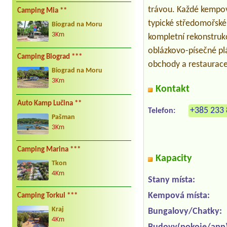
trávou. Každé kempova
Camping Mia **
typické středomořské 
Biograd na Moru
3Km
kompletní rekonstruk
oblázkovo-písečné plá
Camping Biograd ***
obchody a restaurace
Biograd na Moru
3Km
Kontakt
Auto Kamp Lučina **
+385 233 
Telefon:
Pašman
3Km
Camping Marina ***
Kapacity
Tkon
4Km
Stany místa:
Kempová místa:
Camping Torkul ***
Kraj
Bungalovy/Chatky:
4Km