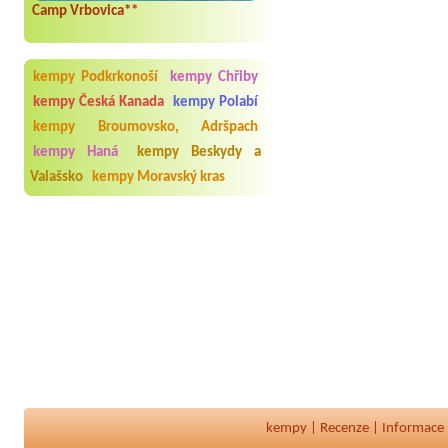
Camp Vrbovica**
kempy Podkrkonoší
kempy Chřiby
kempy Česká Kanada
kempy Polabí
kempy Broumovsko, Adršpach
kempy Haná
kempy Beskydy a
Valašsko
kempy Moravský kras
kempy
|
Recenze
|
Informace