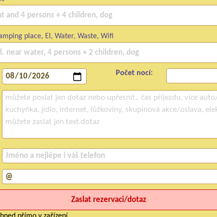
mping place, El, Water, Waste, Wifi
Počet nocí:
hned přímo v zařízení.