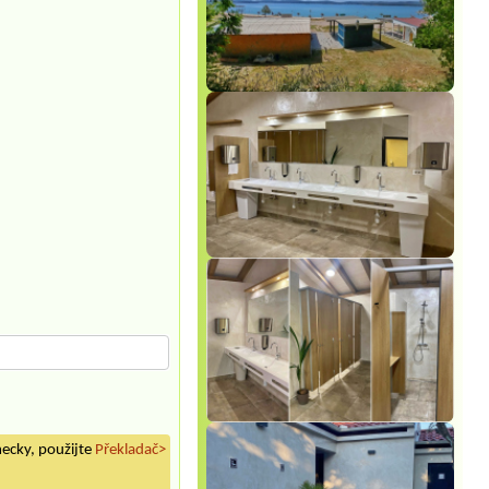
mecky, použijte
Překladač>