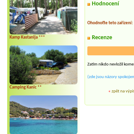
Hodnocení
Ohodnoťte teto zařízení:
Recenze
Kamp Kastanija ***
Zatím nikdo nevložil kome
(zde jsou názory spokojen
Camping Kanic **
«
zpět na výpi