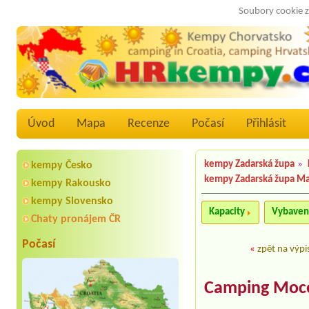
Soubory cookie z
Úvod
Mapa
Recenze
Počasí
Přihlásit
kempy Zadarská župa
»
kempy Česko
kempy Zadarská župa M
kempy Rakousko
kempy Slovensko
Kapacity
Vybaven
Chaty pronájem ČR
Počasí
«
zpět na výpi
Camping Moc