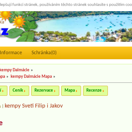
lepšují funkci stránek, používáním těchto stránek souhlasíte s použitím co
Informace
Schránka(
0
)
kempy Dalmácie
»
apa
»
kempy Dalmácie Mapa
»
í
Ceník
Rezervace
Mapa
Recenze
kempy Sveti Filip i Jakov
s
|
e