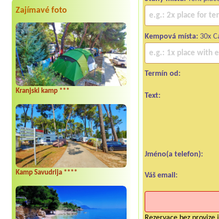
Zajímavé foto
Kempová místa:
30x Ca
Termín od:
Kranjski kamp ***
Text:
Jméno(a telefon):
Kamp Savudrija ****
Váš email:
Rezervace bez provize i