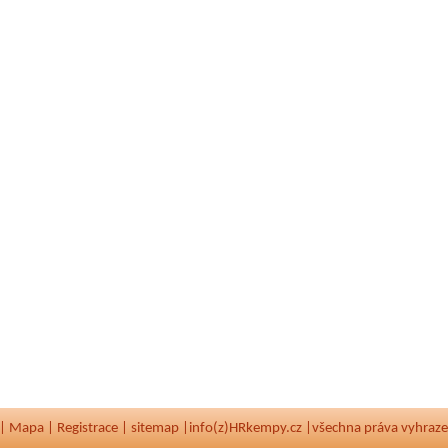
|
Mapa
|
Registrace
|
sitemap
|
info(z)HRkempy.cz |
všechna práva vyhraz