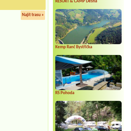
RESORT & CAMP Dešná
Najít trasu »
Kemp Ranč Bystřička
RS Pohoda