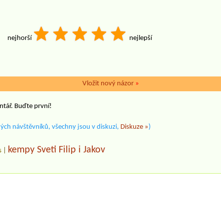
nejhorší
nejlepší
Vložit nový názor
»
ntář. Buďte první!
ých návštěvníků, všechny jsou v diskuzi,
Diskuze »
)
kempy Sveti Filip i Jakov
s
|