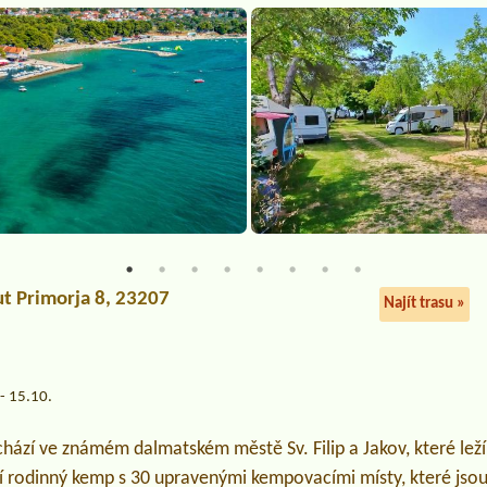
ut Primorja 8, 23207
Najít trasu »
a
- 15.10.
ází ve známém dalmatském městě Sv. Filip a Jakov, které leží 
í rodinný kemp s 30 upravenými kempovacími místy, které js