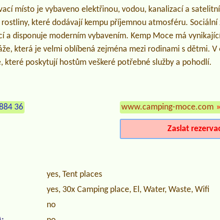
cí místo je vybaveno elektřinou, vodou, kanalizací a satelitní 
rostliny, které dodávají kempu příjemnou atmosféru. Sociální 
cí a disponuje moderním vybavením. Kemp Moce má vynikajíc
že, která je velmi oblíbená zejména mezi rodinami s dětmi. V 
, které poskytují hostům veškeré potřebné služby a pohodlí.
884 36
www.camping-moce.com
Zaslat rezerva
yes, Tent places
yes, 30x Camping place, El, Water, Waste, Wifi
no