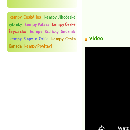
kempy Český les
kempy Jihočeské
rybníky
kempy Pálava
kempy České
Švýcarsko
kempy Kralický Sněžník
Video
kempy Slapy a Orlík
kempy Česká
Kanada
kempy Povltaví