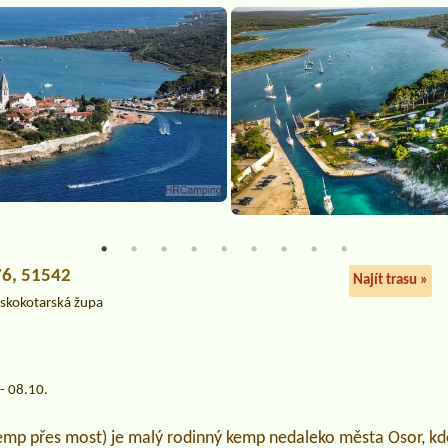
76, 51542
Najít trasu »
skokotarská župa
- 08.10.
p přes most) je malý rodinný kemp nedaleko města Osor, kde 