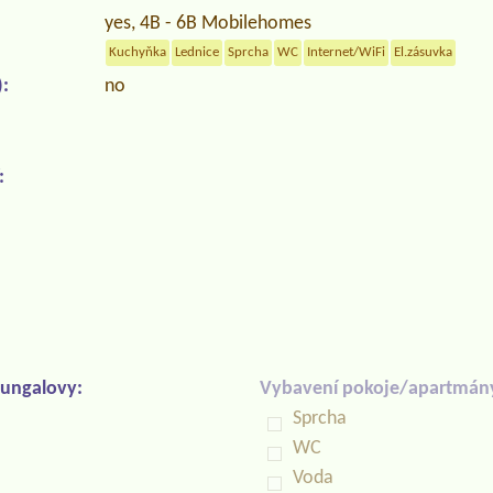
yes, 4B - 6B Mobilehomes
Kuchyňka
Lednice
Sprcha
WC
Internet/WiFi
El.zásuvka
:
no
:
ungalovy:
Vybavení pokoje/apartmán
Sprcha
WC
Voda