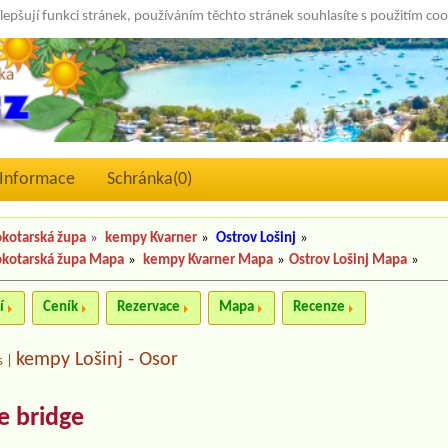
lepšují funkci stránek, používáním těchto stránek souhlasíte s použitím co
Informace
Schránka(
0
)
kotarská župa
»
kempy Kvarner
»
Ostrov Lošinj
»
kotarská župa Mapa
»
kempy Kvarner Mapa
»
Ostrov Lošinj Mapa
»
í
Ceník
Rezervace
Mapa
Recenze
kempy Lošinj - Osor
s
|
e bridge