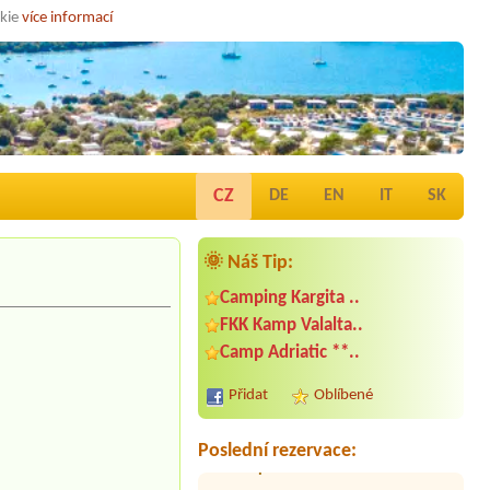
okie
více informací
CZ
DE
EN
IT
SK
🌞 Náš Tip:
Camping Kargita ..
Termín od 2026-08-09 |
Camping
FKK Kamp Valalta..
Draga - Malinska
Camp Adriatic **..
1x place for car and caravan, el.+water
not needed
Přidat
Oblíbené
Termín od 2026-07-31 |
Camp Lovor
**
1 tent 2 person
Poslední rezervace:
Termín od 2026-08-24 |
Camp Vučine