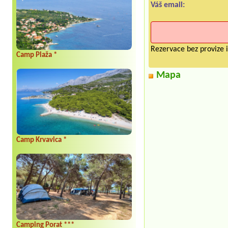
Váš email:
Rezervace bez provize i
Camp Plaža *
Mapa
Camp Krvavica *
Camping Porat ***