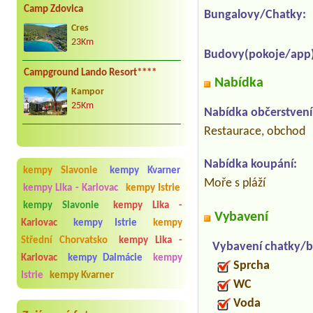
Camp Zdovica
Bungalovy/Chatky:
Cres
23Km
Budovy(pokoje/app)
Campground Lando Resort****
Nabídka
Kampor
25Km
Nabídka občerstvení
Restaurace, obchod
Nabídka koupání:
kempy Slavonie
kempy Kvarner
Moře s pláží
kempy Lika - Karlovac
kempy Istrie
kempy Slavonie
kempy Lika -
Vybavení
Karlovac
kempy Istrie
kempy
Střední Chorvatsko
kempy Lika -
Vybavení chatky/b
Karlovac
kempy Dalmácie
kempy
Sprcha
Istrie
kempy Kvarner
WC
Voda