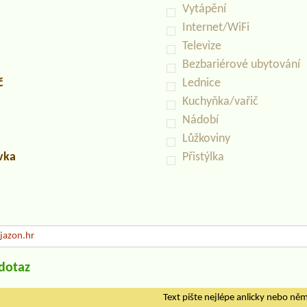
Vytápění
Internet/WiFi
Televize
Bezbariérové ubytování
č
Lednice
Kuchyňka/vařič
Nádobí
Lůžkoviny
uvka
Přistýlka
azon.hr
/dotaz
Text pište nejlépe anlicky nebo ně