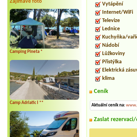
Zajímavé foto
Vytápění
Internet/WiFi
Televize
Lednice
Kuchyňka/vaři
Nádobí
Camping Pineta *
Lůžkoviny
Přistýlka
Elektrická zás
klima
Ceník
Camp Adriatic I **
Aktuální ceník na
:
www.j
Zaslat rezervaci