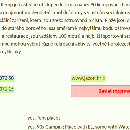
j. Kemp je částečně obklopen lesem a nabízí 90 kempovacích mí
pronajmout moderní 4-6L mobilní domy s vlastním sociálním za
iální zařízení, která jsou zrekonstruovaná a čistá. Pláže jsou 
 do starého borového lesa směrem k nejvyššímu bodu ostrova 
a restaurace jsou vzdáleny 100 metrů a nejbližší sportovní areá
empu mohou vybrat různé rekreační aktivity, včetně horolezect
 cyklistiky.
373 50
www.jazon.hr
»
371 15
Zaslat rezerva
yes, Tent places
yes, 90x Camping Place with EL, some with Water