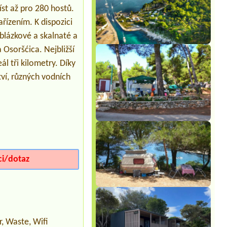
st až pro 280 hostů.
Termín od 2026-07-24 |
Camping
Kosirina **
řízením. K dispozici
1x tent for 2 and small Van ProAce
versoOne camping place for small van
oblázkové a skalnaté a
and small tent with el power
Osoršćica. Nejbližší
l tři kilometry. Díky
ví, různých vodních
ci/dotaz
, Waste, Wifi