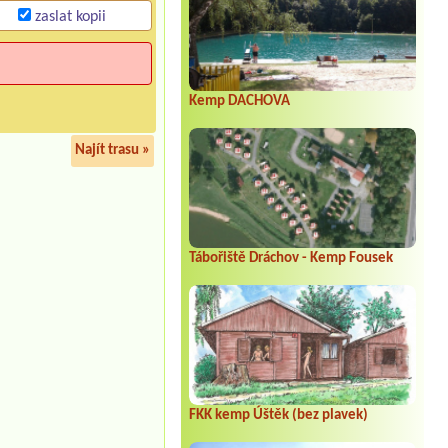
zaslat kopii
Kemp DACHOVA
Najít trasu »
Tábořiště Dráchov - Kemp Fousek
FKK kemp Úštěk (bez plavek)