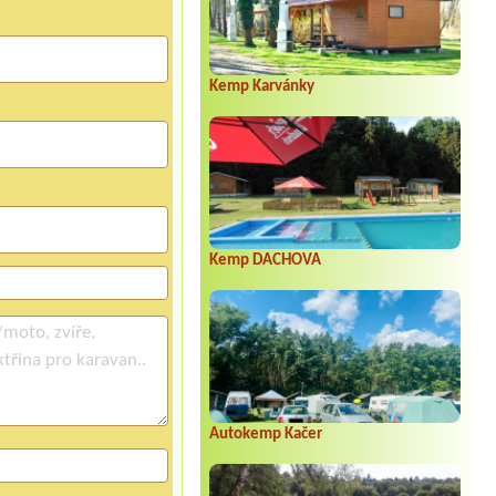
Kemp Karvánky
Kemp DACHOVA
Autokemp Kačer