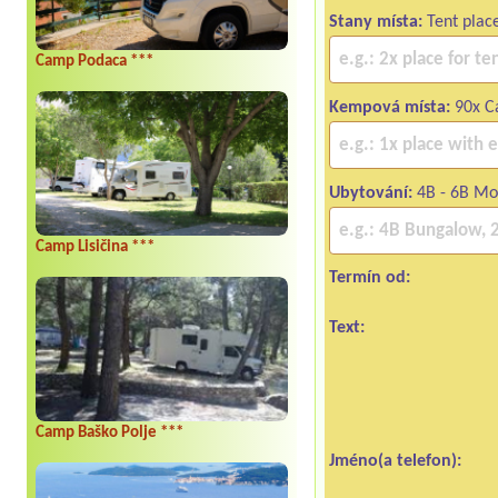
Stany místa:
Tent plac
Camp Podaca ***
Kempová místa:
90x Ca
Ubytování:
4B - 6B Mo
Camp Lisičina ***
Termín od:
Text:
Camp Baško Polje ***
Jméno(a telefon):