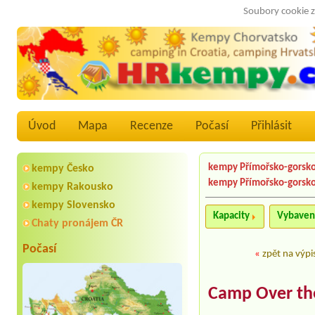
Soubory cookie z
Úvod
Mapa
Recenze
Počasí
Přihlásit
kempy Přímořsko-gorsko
kempy Česko
kempy Přímořsko-gorsko
kempy Rakousko
kempy Slovensko
Kapacity
Vybaven
Chaty pronájem ČR
Počasí
«
zpět na výpi
Camp Over th