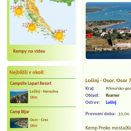
Kempy na videu
Nejbližší v okolí:
Lošinj - Osor
, Osor 
Campsite Lopari Resort
Kraj:
Přímořsko-gor
Lošinj - Nerezine
Oblast:
Kvarner
1Km
Ostrov:
Lošinj
Camp Bijar
Provozní doba:
15.04. 
Osor - Cres
1Km
Kemp Preko mosta(Kem