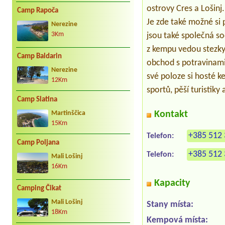
ostrovy Cres a Lošin
Camp Rapoča
Je zde také možné si 
Nerezine
3Km
jsou také společná soc
z kempu vedou stezky
Camp Baldarin
obchod s potravinami 
Nerezine
své poloze si hosté k
12Km
sportů, pěší turistiky a
Camp Slatina
Kontakt
Martinščica
15Km
+385 512 
Telefon:
Camp Poljana
+385 512 
Telefon:
Mali Lošinj
16Km
Kapacity
Camping Čikat
Mali Lošinj
Stany místa:
18Km
Kempová místa: