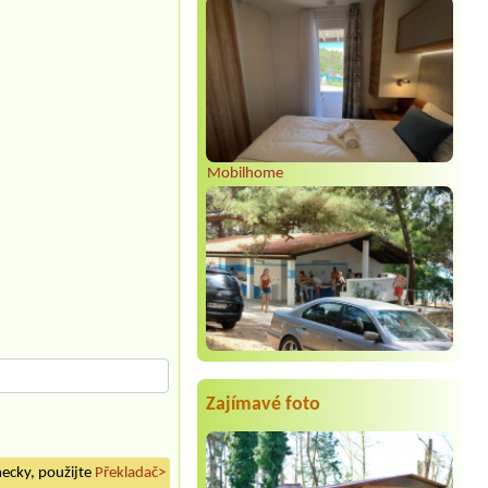
Mobilhome
Zajímavé foto
mecky, použijte
Překladač>