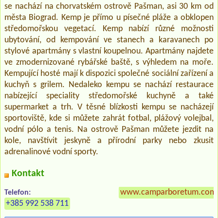
se nachází na chorvatském ostrově Pašman, asi 30 km od
města Biograd. Kemp je přímo u písečné pláže a obklopen
středomořskou vegetací. Kemp nabízí různé možnosti
ubytování, od kempování ve stanech a karavanech po
stylové apartmány s vlastní koupelnou. Apartmány najdete
ve zmodernizované rybářské baště, s výhledem na moře.
Kempující hosté mají k dispozici společné sociální zařízení a
kuchyň s grilem. Nedaleko kempu se nachází restaurace
nabízející speciality středomořské kuchyně a také
supermarket a trh. V těsné blízkosti kempu se nacházejí
sportoviště, kde si můžete zahrát fotbal, plážový volejbal,
vodní pólo a tenis. Na ostrově Pašman můžete jezdit na
kole, navštívit jeskyně a přírodní parky nebo zkusit
adrenalinové vodní sporty.
Kontakt
www.camparboretum.com
Telefon:
+385 992 538 711