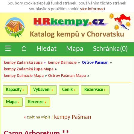
Soubory cookie zlepšují funkci stránek, používáním těchto stránek
souhlasíte s použitím cookie
více informací
☰
⌂
Hledat
Mapa
Schránka(
0
)
kempy Zadarská župa
»
kempy Dalmácie
»
Ostrov Pašman
»
kempy Zadarská župa Mapa
»
kempy Dalmácie Mapa
»
Ostrov Pašman Mapa
»
Kapacity
Vybavení
Ceník
Rezervace
Mapa
Recenze
kempy Pašman
«
zpět na výpis
|
Camp Arboretum **