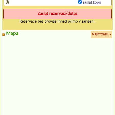
zaslat kopii
Rezervace bez provize ihned přímo v zařízení.
Mapa
Najít trasu »