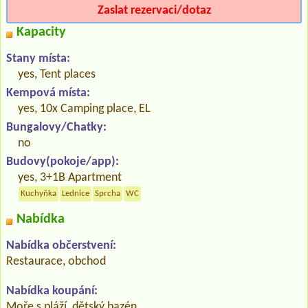
Zaslat rezervaci/dotaz
Kapacity
Stany místa:
yes, Tent places
Kempová místa:
yes, 10x Camping place, EL
Bungalovy/Chatky:
no
Budovy(pokoje/app):
yes, 3+1B Apartment
Kuchyňka
Lednice
Sprcha
WC
Nabídka
Nabídka občerstvení:
Restaurace, obchod
Nabídka koupání:
Moře s pláží, dětský bazén