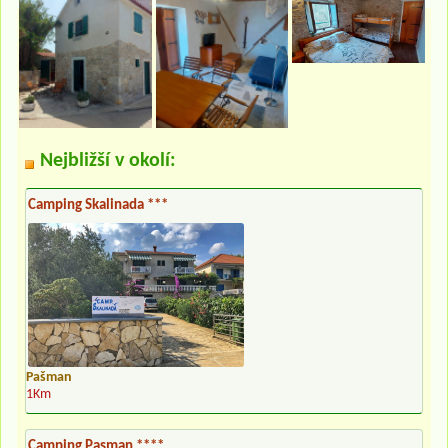
Nejbližší v okolí:
Camping Skalinada ***
Pašman
1Km
Camping Pasman ****