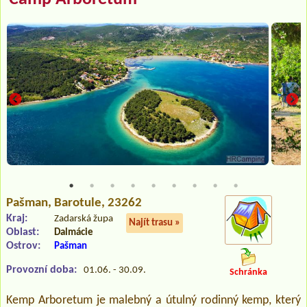
Pašman
, Barotule, 23262
Kraj:
Zadarská župa
Najít trasu »
Oblast:
Dalmácie
Ostrov:
Pašman
Provozní doba:
01.06. - 30.09.
Schránka
Kemp Arboretum je malebný a útulný rodinný kemp, který