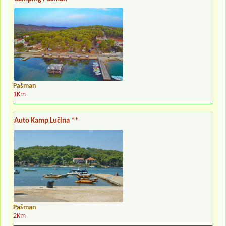
Pašman
1Km
Auto Kamp Lučina **
Pašman
2Km