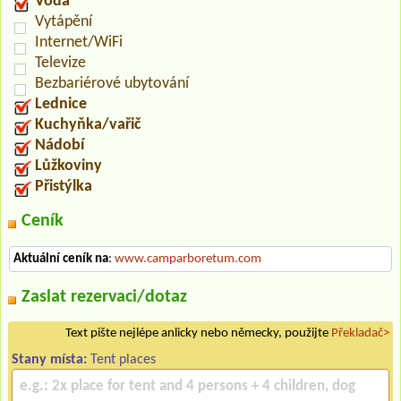
Voda
Vytápění
Internet/WiFi
Televize
Bezbariérové ubytování
Lednice
Kuchyňka/vařič
Nádobí
Lůžkoviny
Přistýlka
Ceník
Aktuální ceník na
:
www.camparboretum.com
Zaslat rezervaci/dotaz
Text pište nejlépe anlicky nebo německy, použijte
Překladač>
Stany místa:
Tent places