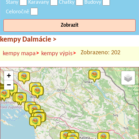
Stany
Karavany
Chatky
Budovy
Celoročně
Zobrazit
kempy Dalmácie
>
Zobrazeno: 202
>
>
kempy mapa
kempy výpis
+
−