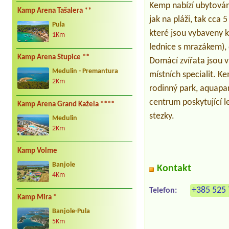
Kemp nabízí ubytován
Kamp Arena Tašalera **
jak na pláži, tak cca
Pula
které jsou vybaveny 
1Km
lednice s mrazákem), 
Kamp Arena Stupice **
Domácí zvířata jsou v
Medulin - Premantura
místních specialit. Ke
2Km
rodinný park, aquapar
centrum poskytující le
Kamp Arena Grand Kažela ****
stezky.
Medulin
2Km
Kamp Volme
Banjole
Kontakt
4Km
+385 525 
Telefon:
Kamp Mira *
Banjole-Pula
5Km