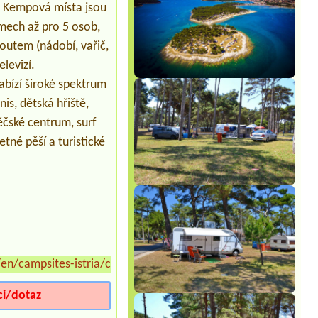
. Kempová místa jsou
Termín od 2026-08-24 |
Camping
Marko *
omech až pro 5 osob,
1 Tent 2 personen
outem (nádobí, vařič,
levizí.
abízí široké spektrum
nis, dětská hřiště,
ěčské centrum, surf
etné pěší a turistické
n/campsites-istria/camping-arena-medulin
»
ci/dotaz