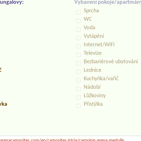
ungalovy:
Vybavení pokoje/apartmán
Sprcha
WC
Voda
Vytápění
Internet/WiFi
Televize
Bezbariérové ubytování
č
Lednice
Kuchyňka/vařič
Nádobí
Lůžkoviny
uvka
Přistýlka
renacampsites.com/en/campsites-istria/camping-arena-medulin