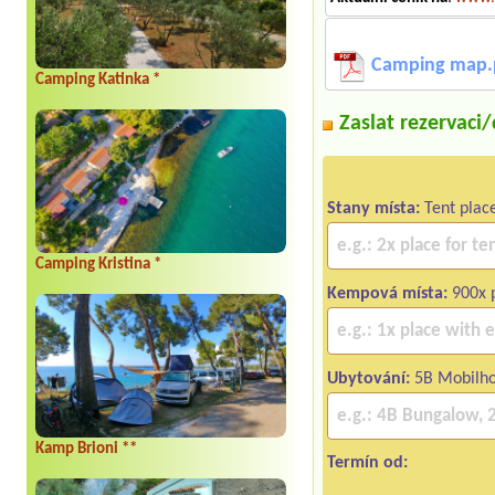
Camping map.
Camping Katinka *
Zaslat rezervaci
Stany místa:
Tent plac
Camping Kristina *
Kempová místa:
900x p
Ubytování:
5B Mobilh
Kamp Brioni **
Termín od: