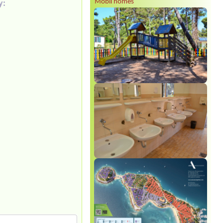
Mobil homes
y: