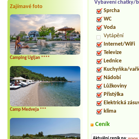
Vybavení chatky/b
Zajímavé foto
Sprcha
WC
Voda
Vytápění
Internet/WiFi
Televize
Camping Ugljan ****
Lednice
Kuchyňka/vaři
Nádobí
Lůžkoviny
Přistýlka
Elektrická zás
Camp Medveja ***
klima
Ceník
Aktuální ceník na
:
www.a