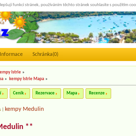
lepšují funkci stránek, používáním těchto stránek souhlasíte s použitím co
Informace
Schránka(
0
)
empy Istrie
»
pa
»
kempy Istrie Mapa
»
í
Ceník
Rezervace
Mapa
Recenze
kempy Medulin
s
|
edulin **