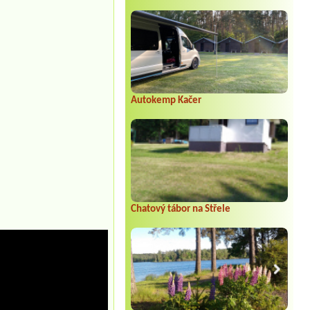
Autokemp Kačer
Chatový tábor na Střele