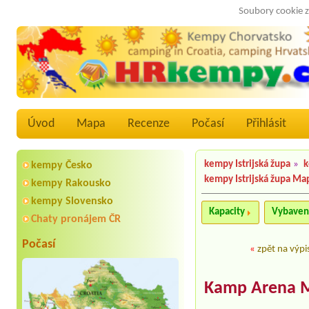
Soubory cookie z
Úvod
Mapa
Recenze
Počasí
Přihlásit
kempy Istrijská župa
»
k
kempy Česko
kempy Istrijská župa Ma
kempy Rakousko
kempy Slovensko
Kapacity
Vybaven
Chaty pronájem ČR
Počasí
«
zpět na výpi
Kamp Arena M