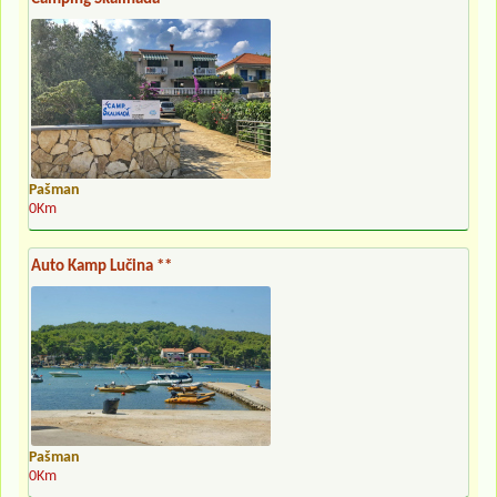
Pašman
0Km
Auto Kamp Lučina **
Pašman
0Km