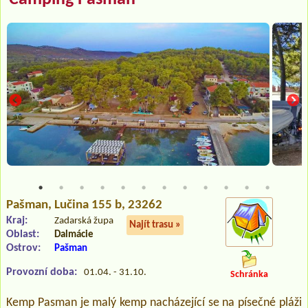
Pašman
, Lučina 155 b, 23262
Kraj:
Zadarská župa
Najít trasu »
Oblast:
Dalmácie
Ostrov:
Pašman
Provozní doba:
01.04. - 31.10.
Schránka
Kemp Pasman je malý kemp nacházející se na písečné pláži