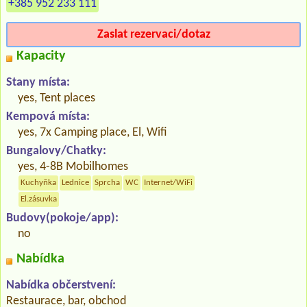
+385 952 233 111
Zaslat rezervaci/dotaz
Kapacity
Stany místa:
yes, Tent places
Kempová místa:
yes, 7x Camping place, El, Wifi
Bungalovy/Chatky:
yes, 4-8B Mobilhomes
Kuchyňka
Lednice
Sprcha
WC
Internet/WiFi
El.zásuvka
Budovy(pokoje/app):
no
Nabídka
Nabídka občerstvení:
Restaurace, bar, obchod