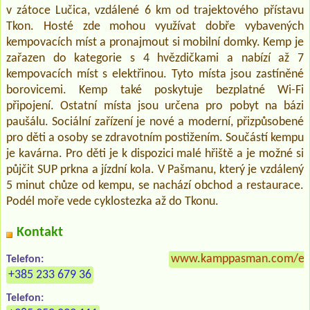
v zátoce Lučica, vzdálené 6 km od trajektového přístavu
Tkon. Hosté zde mohou využívat dobře vybavených
kempovacích míst a pronajmout si mobilní domky. Kemp je
zařazen do kategorie s 4 hvězdičkami a nabízí až 7
kempovacích míst s elektřinou. Tyto místa jsou zastíněné
borovicemi. Kemp také poskytuje bezplatné Wi-Fi
připojení. Ostatní místa jsou určena pro pobyt na bázi
paušálu. Sociální zařízení je nové a moderní, přizpůsobené
pro děti a osoby se zdravotním postižením. Součástí kempu
je kavárna. Pro děti je k dispozici malé hřiště a je možné si
půjčit SUP prkna a jízdní kola. V Pašmanu, který je vzdálený
5 minut chůze od kempu, se nachází obchod a restaurace.
Podél moře vede cyklostezka až do Tkonu.
Kontakt
www.kamppasman.com/e
Telefon:
+385 233 679 36
Telefon: