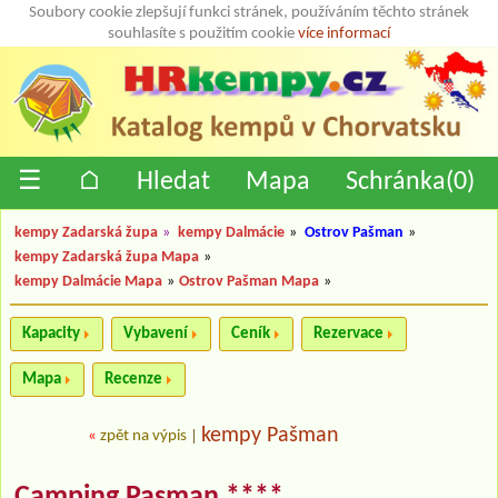
Soubory cookie zlepšují funkci stránek, používáním těchto stránek
souhlasíte s použitím cookie
více informací
☰
⌂
Hledat
Mapa
Schránka(
0
)
kempy Zadarská župa
»
kempy Dalmácie
»
Ostrov Pašman
»
kempy Zadarská župa Mapa
»
kempy Dalmácie Mapa
»
Ostrov Pašman Mapa
»
Kapacity
Vybavení
Ceník
Rezervace
Mapa
Recenze
kempy Pašman
«
zpět na výpis
|
Camping Pasman ****