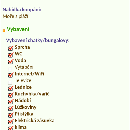
Nabídka koupání:
Moře s pláží
Vybavení
Vybavení chatky/bungalovy:
Sprcha
WC
Voda
Vytápění
Internet/WiFi
Televize
Lednice
Kuchyňka/vařič
Nádobí
Lůžkoviny
Přistýlka
Elektrická zásuvka
klima