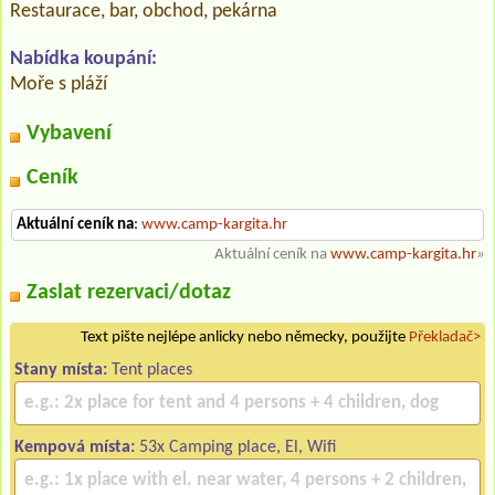
Restaurace, bar, obchod, pekárna
Nabídka koupání:
Moře s pláží
Vybavení
Ceník
Aktuální ceník na
:
www.camp-kargita.hr
Aktuální ceník na
www.camp-kargita.hr
»
Zaslat rezervaci/dotaz
Text pište nejlépe anlicky nebo německy, použijte
Překladač>
Stany místa:
Tent places
Kempová místa:
53x Camping place, El, Wifi