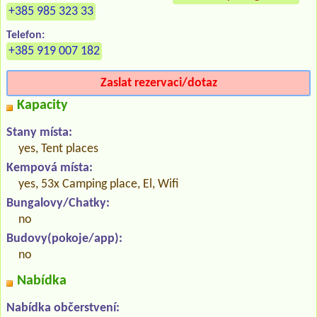
+385 985 323 33
Telefon:
+385 919 007 182
Zaslat rezervaci/dotaz
Kapacity
Stany místa:
yes, Tent places
Kempová místa:
yes, 53x Camping place, El, Wifi
Bungalovy/Chatky:
no
Budovy(pokoje/app):
no
Nabídka
Nabídka občerstvení: