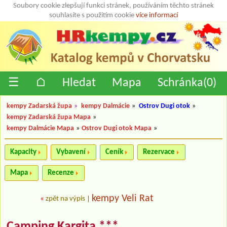
Soubory cookie zlepšují funkci stránek, používáním těchto stránek
souhlasíte s použitím cookie
více informací
☰
⌂
Hledat
Mapa
Schránka(
0
)
kempy Zadarská župa
»
kempy Dalmácie
»
Ostrov Dugi otok
»
kempy Zadarská župa Mapa
»
kempy Dalmácie Mapa
»
Ostrov Dugi otok Mapa
»
Kapacity
Vybavení
Ceník
Rezervace
Mapa
Recenze
kempy Veli Rat
«
zpět na výpis
|
Camping Kargita ***