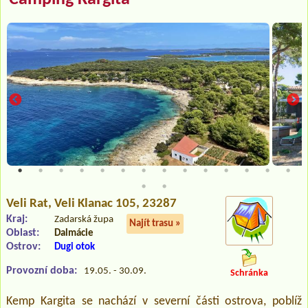
Veli Rat
, Veli Klanac 105, 23287
Kraj:
Zadarská župa
Najít trasu »
Oblast:
Dalmácie
Ostrov:
Dugi otok
Provozní doba:
19.05. - 30.09.
Schránka
Kemp Kargita se nachází v severní části ostrova, poblíž