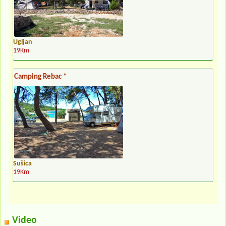
Ugljan
19Km
Camping Rebac *
Sušica
19Km
Video