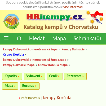
Soubory cookie zlepšují funkci stránek, používáním těchto stránek
souhlasíte s použitím cookie
více informací
☰
⌂
Hledat
Mapa
Schránka(
0
)
kempy Dubrovnicko-neretvanská župa
»
kempy Dalmácie
»
Ostrov Korčula
»
kempy Dubrovnicko-neretvanská župa Mapa
»
kempy Dalmácie Mapa
»
Ostrov Korčula Mapa
»
Kapacity
Vybavení
Ceník
Rezervace
Mapa
Recenze
kempy Korčula
«
zpět na výpis
|