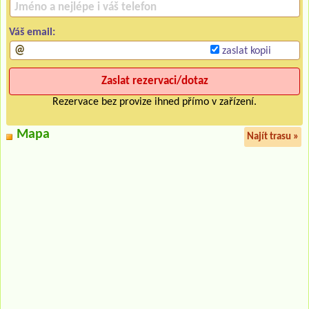
Váš email:
zaslat kopii
Rezervace bez provize ihned přímo v zařízení.
Mapa
Najít trasu »