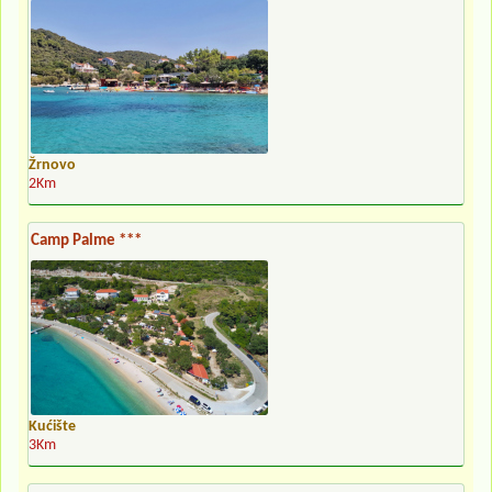
Žrnovo
2Km
Camp Palme ***
Kućište
3Km