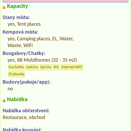
Kapacity
Stany místa:
yes, Tent places
Kempová místa:
yes, Camping places, EL, Water,
Waste, WiFi
Bungalovy/Chatky:
yes, 6B Mobilhomes (32 - 35 m2)
Kuchyňka
Lednice
Sprcha
WC
Internet/WiFi
El.zásuvka
Budovy(pokoje/app):
no
Nabídka
Nabídka občerstvení:
Restaurace, obchod
Nabídka koupání: