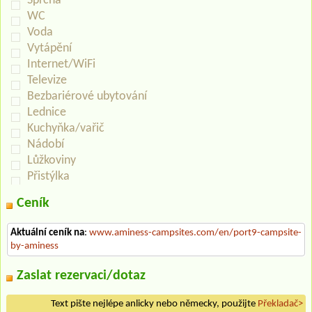
Sprcha
WC
Voda
Vytápění
Internet/WiFi
Televize
Bezbariérové ubytování
Lednice
Kuchyňka/vařič
Nádobí
Lůžkoviny
Přistýlka
Ceník
Aktuální ceník na
:
www.aminess-campsites.com/en/port9-campsite-
by-aminess
Zaslat rezervaci/dotaz
Text pište nejlépe anlicky nebo německy, použijte
Překladač>