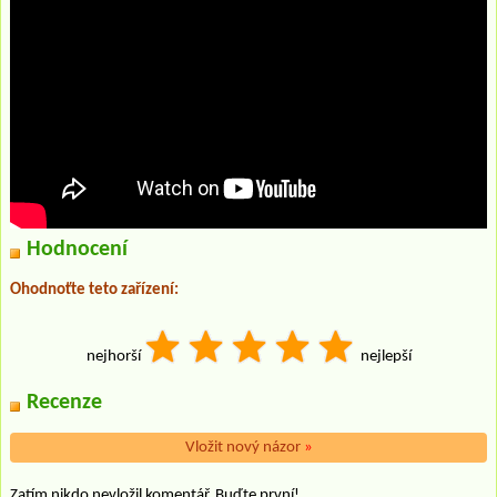
Hodnocení
Ohodnoťte teto zařízení:
nejhorší
nejlepší
Recenze
Vložit nový názor
»
Zatím nikdo nevložil komentář. Buďte první!