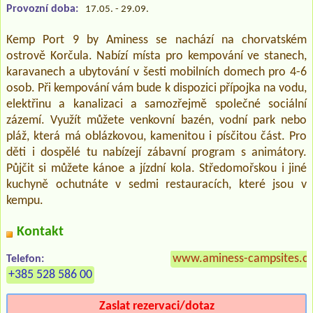
Provozní doba:
17.05. - 29.09.
Kemp Port 9 by Aminess se nachází na chorvatském
ostrově Korčula. Nabízí místa pro kempování ve stanech,
karavanech a ubytování v šesti mobilních domech pro 4-6
osob. Při kempování vám bude k dispozici přípojka na vodu,
elektřinu a kanalizaci a samozřejmě společné sociální
zázemí. Využít můžete venkovní bazén, vodní park nebo
pláž, která má oblázkovou, kamenitou i písčitou část. Pro
děti i dospělé tu nabízejí zábavní program s animátory.
Půjčit si můžete kánoe a jízdní kola. Středomořskou i jiné
kuchyně ochutnáte v sedmi restauracích, které jsou v
kempu.
Kontakt
www.aminess-campsites.co
Telefon:
+385 528 586 00
Zaslat rezervaci/dotaz