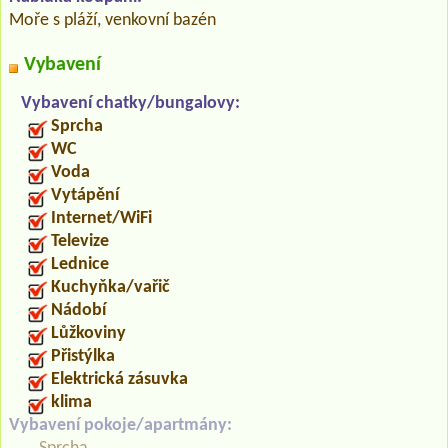
Moře s pláží, venkovní bazén
Vybavení
Vybavení chatky/bungalovy:
Sprcha
WC
Voda
Vytápění
Internet/WiFi
Televize
Lednice
Kuchyňka/vařič
Nádobí
Lůžkoviny
Přistýlka
Elektrická zásuvka
klima
Vybavení pokoje/apartmány: