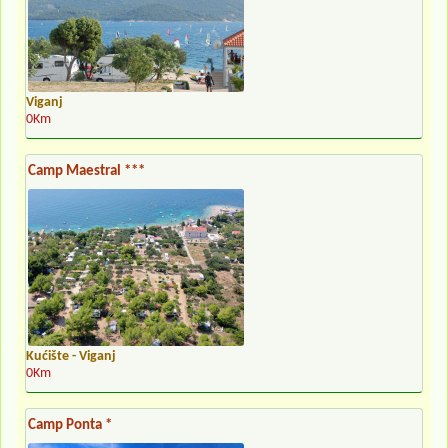
Viganj
0Km
Camp Maestral ***
Kućište - Viganj
0Km
Camp Ponta *