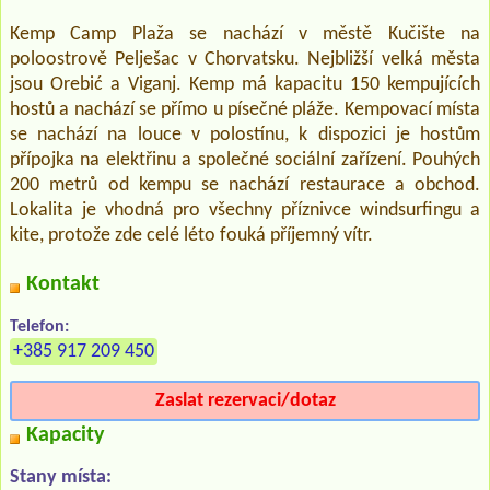
Kemp Camp Plaža se nachází v městě Kučište na
poloostrově Pelješac v Chorvatsku. Nejbližší velká města
jsou Orebić a Viganj. Kemp má kapacitu 150 kempujících
hostů a nachází se přímo u písečné pláže. Kempovací místa
se nachází na louce v polostínu, k dispozici je hostům
přípojka na elektřinu a společné sociální zařízení. Pouhých
200 metrů od kempu se nachází restaurace a obchod.
Lokalita je vhodná pro všechny příznivce windsurfingu a
kite, protože zde celé léto fouká příjemný vítr.
Kontakt
Telefon:
+385 917 209 450
Zaslat rezervaci/dotaz
Kapacity
Stany místa: