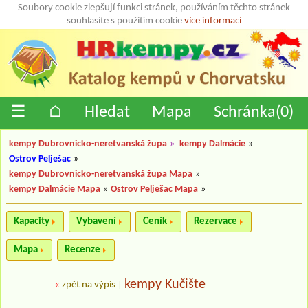
Soubory cookie zlepšují funkci stránek, používáním těchto stránek
souhlasíte s použitím cookie
více informací
☰
⌂
Hledat
Mapa
Schránka(
0
)
kempy Dubrovnicko-neretvanská župa
»
kempy Dalmácie
»
Ostrov Pelješac
»
kempy Dubrovnicko-neretvanská župa Mapa
»
kempy Dalmácie Mapa
»
Ostrov Pelješac Mapa
»
Kapacity
Vybavení
Ceník
Rezervace
Mapa
Recenze
kempy Kučište
«
zpět na výpis
|