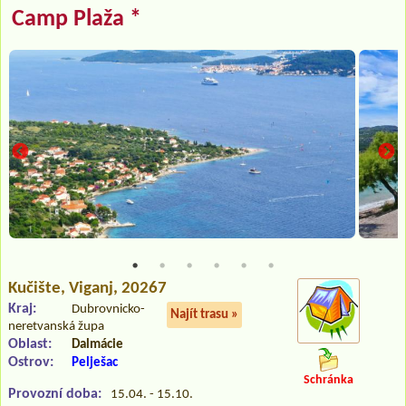
Camp Plaža *
Kučište
, Viganj, 20267
Kraj:
Dubrovnicko-
Najít trasu »
neretvanská župa
Oblast:
Dalmácie
Ostrov:
Pelješac
Schránka
Provozní doba:
15.04. - 15.10.