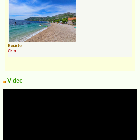
Kučište
0Km
Video