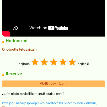
Hodnocení
Ohodnoťte teto zařízení:
nejhorší
nejlepší
Recenze
Vložit nový názor
»
Zatím nikdo nevložil komentář. Buďte první!
(zde jsou názory spokojených návštěvníků, všechny jsou v diskuzi,