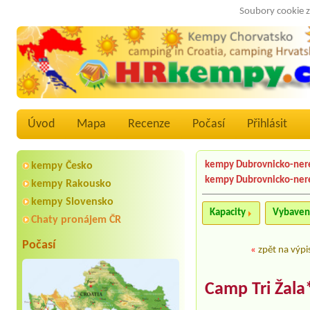
Soubory cookie z
Úvod
Mapa
Recenze
Počasí
Přihlásit
kempy Dubrovnicko-ner
kempy Česko
kempy Dubrovnicko-ner
kempy Rakousko
kempy Slovensko
Kapacity
Vybaven
Chaty pronájem ČR
Počasí
«
zpět na výpi
Camp Tri Žala