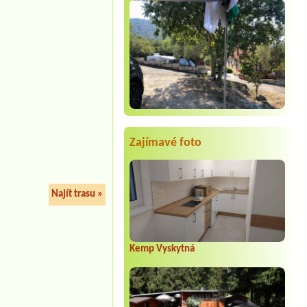
Zajímavé foto
Najít trasu »
Kemp Vyskytná