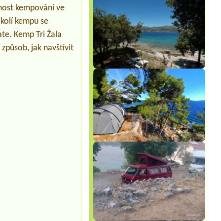
žnost kempování ve
okolí kempu se
te. Kemp Tri Žala
způsob, jak navštívit