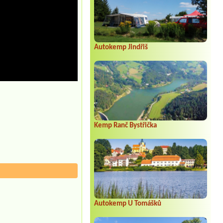
Autokemp Jindřiš
Kemp Ranč Bystřička
Autokemp U Tomášků