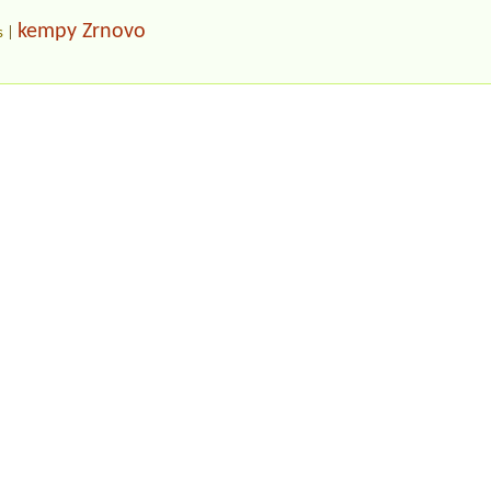
kempy Zrnovo
s
|