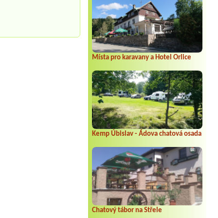
Místa pro karavany a Hotel Orlice
Kemp Úbislav - Ádova chatová osada
Chatový tábor na Střele