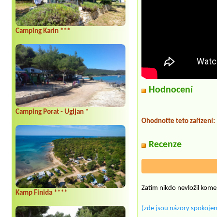
Camping Karin ***
Hodnocení
Camping Porat - Ugljan *
Ohodnoťte teto zařízení:
Recenze
Zatím nikdo nevložil kome
Kamp Finida ****
(zde jsou názory spokojen