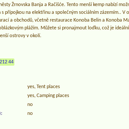
městy Žrnovska Banja a Račišće. Tento menší kemp nabízí mo
 s přípojkou na elektřinu a společným sociálním zázemím.. V 
aurací a obchodů, včetně restaurace Konoba Belin a Konoba Ma
 oblázkovým plážím. Můžete si pronajmout loďku, což je ideální 
nší ostrovy v okolí.
212 44
yes, Tent places
yes, Camping places
no
:
no