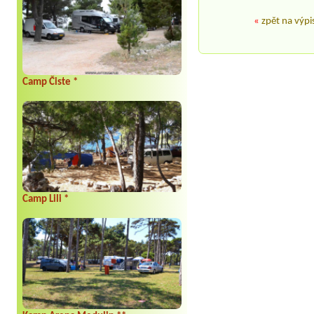
«
zpět na výpi
Camp Čiste *
Camp Lili *