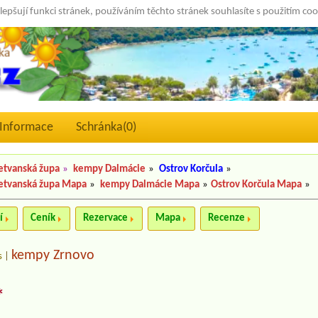
lepšují funkci stránek, používáním těchto stránek souhlasíte s použitím co
Informace
Schránka(
0
)
etvanská župa
»
kempy Dalmácie
»
Ostrov Korčula
»
etvanská župa Mapa
»
kempy Dalmácie Mapa
»
Ostrov Korčula Mapa
»
í
Ceník
Rezervace
Mapa
Recenze
kempy Zrnovo
s
|
*