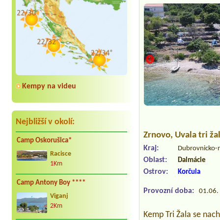
Kempy na videu
Nejbližší v okolí:
Zrnovo
, Uvala tri ž
Camp Oskorušica*
Kraj:
Dubrovnicko-
Racisce
Oblast:
Dalmácie
1Km
Ostrov:
Korčula
Camp Antony Boy ****
Provozní doba:
01.06. 
Viganj
2Km
Kemp Tri Žala se nach