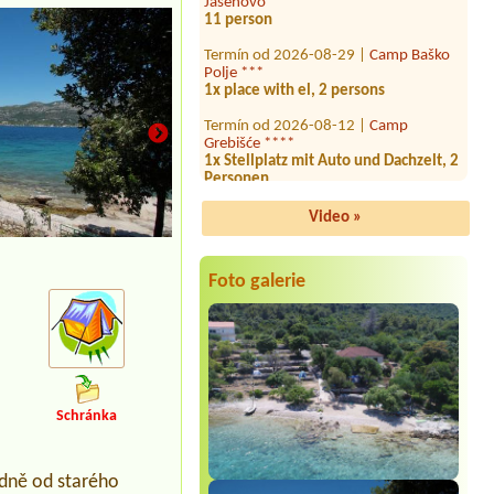
Termín od 2026-08-29 |
Camp Baško
Polje ***
1x place with el, 2 persons
Termín od 2026-08-12 |
Camp
Grebišće ****
1x Stellplatz mit Auto und Dachzelt, 2
Personen
Termín od 2026-08-03 |
Camp Kačjak
**
Video »
Termín od 2026-08-03 |
Camp Sirena
**
1x place with EL, length of the
Foto galerie
motorhome 9,5m
Termín od 2026-08-07 |
Camp Kačjak
**
Termín od 2026-07-25 |
Camp Zidine
2adults + 2childerns (16 and 15 years)
Schránka
adně od starého