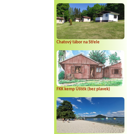
Chatový tábor na Střele
FKK kemp Úštěk (bez plavek)