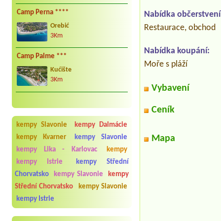
Camp Perna ****
Nabídka občerstvení
Orebić
Restaurace, obchod
3Km
Nabídka koupání:
Camp Palme ***
Moře s pláží
Kućište
3Km
Vybavení
Ceník
kempy Slavonie
kempy Dalmácie
Mapa
kempy Kvarner
kempy Slavonie
kempy Lika - Karlovac
kempy
kempy Istrie
kempy Střední
Chorvatsko
kempy Slavonie
kempy
Střední Chorvatsko
kempy Slavonie
kempy Istrie