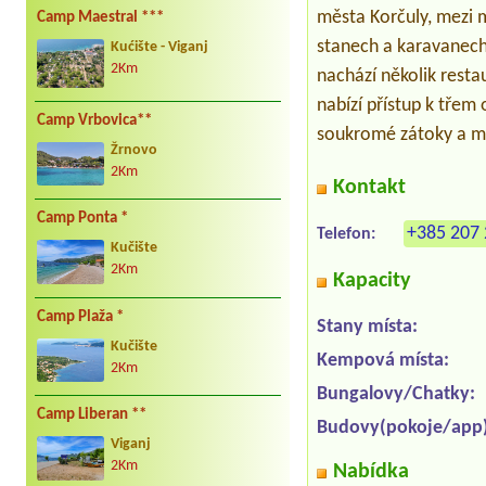
města Korčuly, mezi 
Camp Maestral ***
stanech a karavanech
Kućište - Viganj
2Km
nachází několik rest
nabízí přístup k třem
Camp Vrbovica**
soukromé zátoky a me
Žrnovo
2Km
Kontakt
Camp Ponta *
+385 207 
Telefon:
Kučište
2Km
Kapacity
Camp Plaža *
Stany místa:
Kučište
Kempová místa:
2Km
Bungalovy/Chatky:
Camp Liberan **
Budovy(pokoje/app)
Viganj
2Km
Nabídka