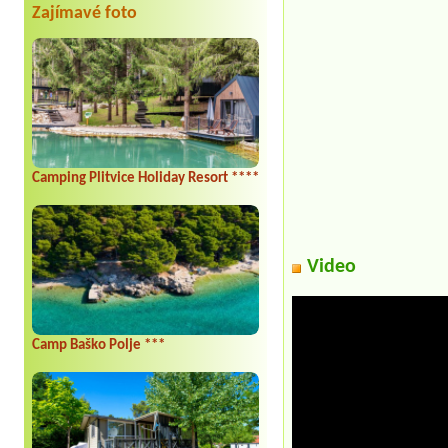
Zajímavé foto
Camping Plitvice Holiday Resort ****
Video
Camp Baško Polje ***