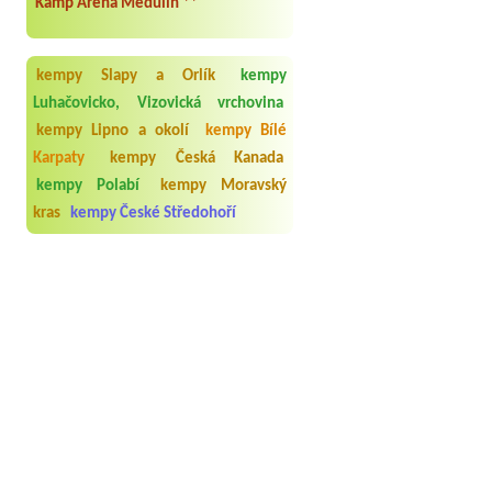
Kamp Arena Medulin **
kempy Slapy a Orlík
kempy
Luhačovicko, Vizovická vrchovina
kempy Lipno a okolí
kempy Bílé
Karpaty
kempy Česká Kanada
kempy Polabí
kempy Moravský
kras
kempy České Středohoří