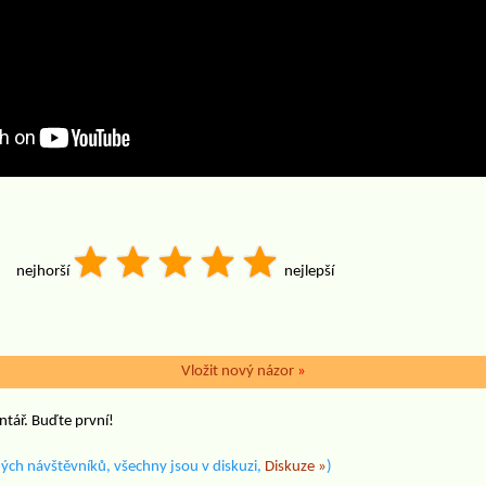
nejhorší
nejlepší
Vložit nový názor
»
ntář. Buďte první!
ých návštěvníků, všechny jsou v diskuzi,
Diskuze »
)