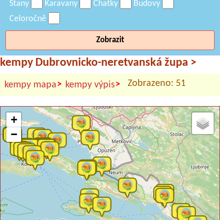
Stany
Karavany
Chatky
Budovy
Celoročně
Zobrazit
kempy Dubrovnicko-neretvanská župa
>
Zobrazeno: 51
>
>
kempy mapa
kempy výpis
+
−