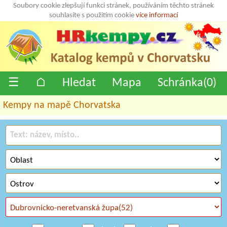
Soubory cookie zlepšují funkci stránek, používáním těchto stránek
souhlasíte s použitím cookie
více informací
☰
⌂
Hledat
Mapa
Schránka(
0
)
Kempy na mapě Chorvatska