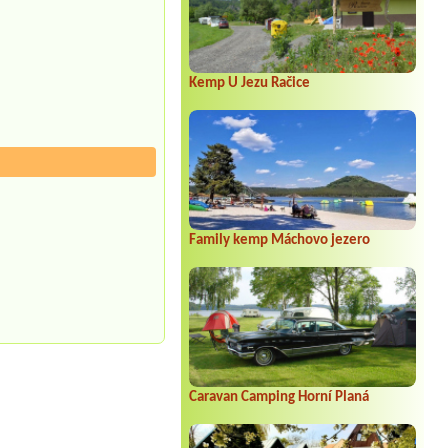
Kemp U Jezu Račice
Family kemp Máchovo jezero
Caravan Camping Horní Planá