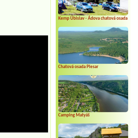
Kemp Úbislav - Ádova chatová osada
Chatová osada Plesar
Camping Matyáš