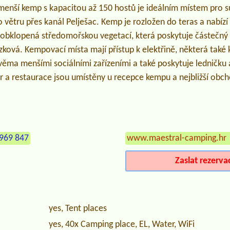
menší kemp s kapacitou až 150 hostů je ideálním místem pro su
 větru přes kanál Pelješac. Kemp je rozložen do teras a nabíz
bklopená středomořskou vegetací, která poskytuje částečný st
zková. Kempovací místa mají přístup k elektřině, některá také
věma menšími sociálními zařízeními a také poskytuje ledničku 
r a restaurace jsou umístěny u recepce kempu a nejbližší obch
969 847
www.maestral-camping.hr
Zaslat rezerva
yes, Tent places
yes, 40x Camping place, EL, Water, WiFi