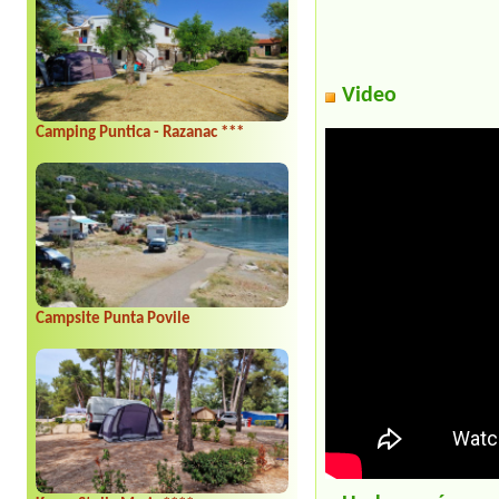
Video
Camping Puntica - Razanac ***
Campsite Punta Povile