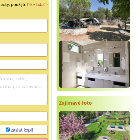
mecky, použijte
Překladač>
Zajímavé foto
zaslat kopii