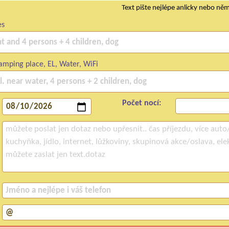
Text pište nejlépe anlicky nebo ně
es
mping place, EL, Water, WiFi
Počet nocí: