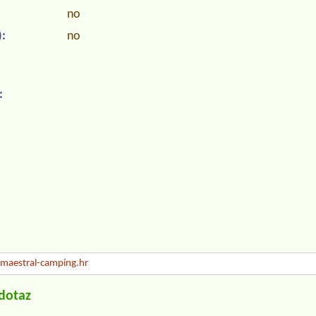
no
:
no
:
aestral-camping.hr
/dotaz