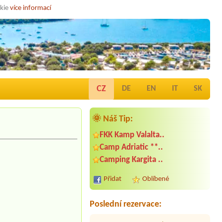
okie
více informací
CZ
DE
EN
IT
SK
🌞 Náš Tip:
FKK Kamp Valalta..
Termín od 2026-08-12 |
Camp
Camp Adriatic **..
Lupis****
Mjesto za šator i auto 3 osobe sa
Camping Kargita ..
srujom
Přidat
Oblíbené
Termín od 2026-08-23 |
Camping
Rujno
2 dospele osoby , 1 dieťa (5r)
Poslední rezervace:
Termín od 2026-07-26 |
Kamp