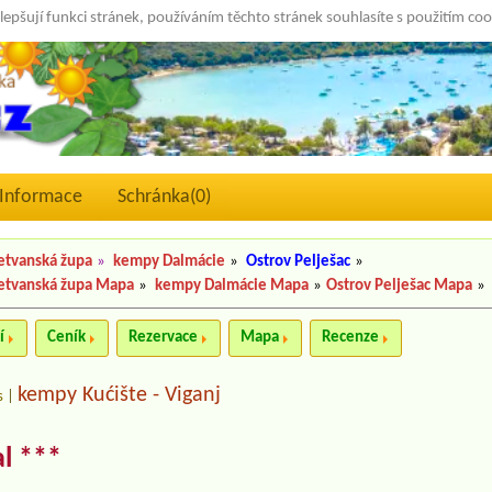
lepšují funkci stránek, používáním těchto stránek souhlasíte s použitím co
Informace
Schránka(
0
)
etvanská župa
»
kempy Dalmácie
»
Ostrov Pelješac
»
etvanská župa Mapa
»
kempy Dalmácie Mapa
»
Ostrov Pelješac Mapa
»
í
Ceník
Rezervace
Mapa
Recenze
kempy Kućište - Viganj
s
|
l ***