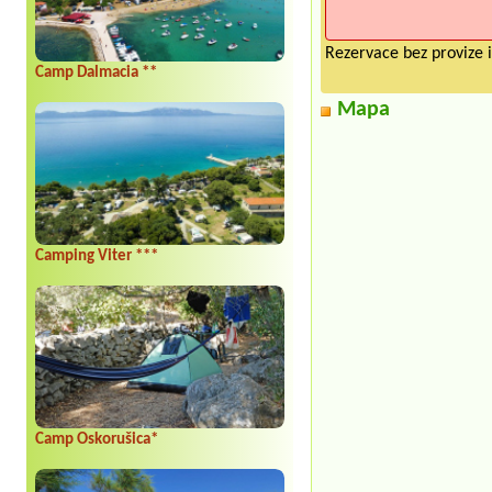
Rezervace bez provize i
Camp Dalmacia **
Mapa
Camping Viter ***
Camp Oskorušica*