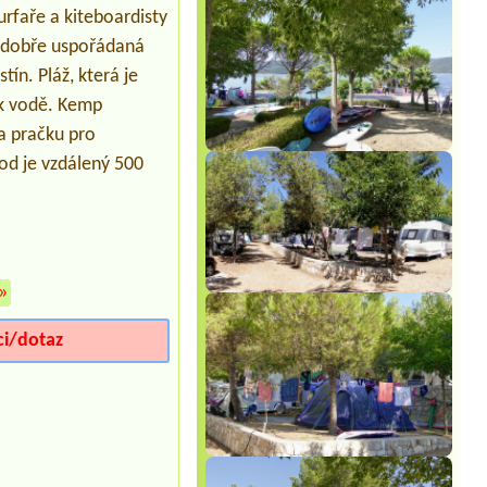
Termín od 2026-08-28 |
Camping
rfaře a kiteboardisty
Family Kopacevo *
1xmiesto
í dobře uspořádaná
ín. Pláž, která je
 k vodě. Kemp
a pračku pro
od je vzdálený 500
»
ci/dotaz