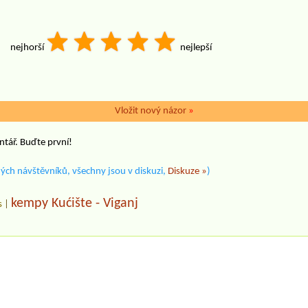
nejhorší
nejlepší
Vložit nový názor
»
ntář. Buďte první!
ých návštěvníků, všechny jsou v diskuzi,
Diskuze »
)
kempy Kućište - Viganj
s
|