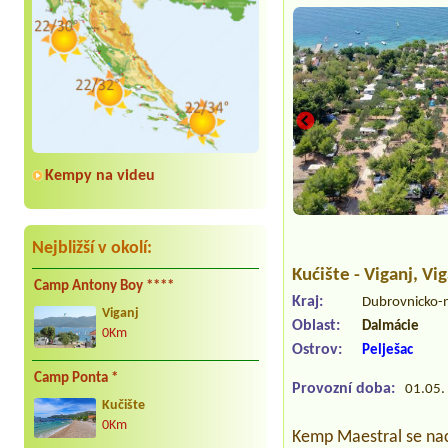
Kempy na videu
Nejbližší v okolí:
Kućište - Viganj
, Vi
Camp Antony Boy ****
Kraj:
Dubrovnicko-
Viganj
Oblast:
Dalmácie
0Km
Ostrov:
Pelješac
Camp Ponta *
Provozní doba:
01.05. 
Kučište
0Km
Kemp Maestral se nach