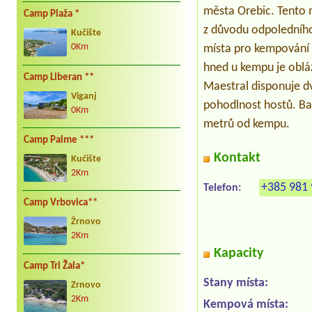
města Orebic. Tento 
Camp Plaža *
z důvodu odpoledního
Kučište
0Km
místa pro kempování o
hned u kempu je oblá
Camp Liberan **
Maestral disponuje d
Viganj
pohodlnost hostů. Ba
0Km
metrů od kempu.
Camp Palme ***
Kontakt
Kućište
2Km
+385 981 
Telefon:
Camp Vrbovica**
Žrnovo
2Km
Kapacity
Camp Tri Žala*
Stany místa:
Zrnovo
2Km
Kempová místa: