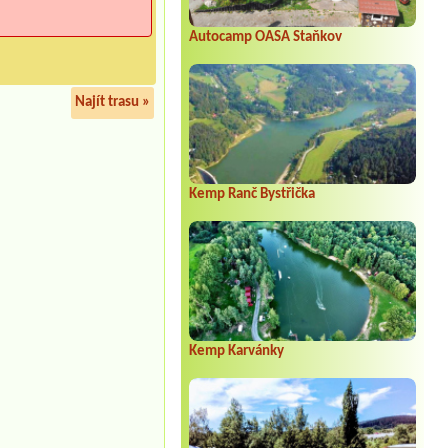
Autocamp OASA Staňkov
Najít trasu »
Kemp Ranč Bystřička
Kemp Karvánky