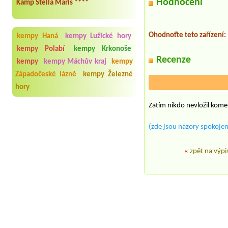
Hodnocení
Kamp Stella Maris ****
Ohodnoťte teto zařízení:
kempy Haná
kempy Lužické hory
kempy Polabí
kempy Krkonoše
Recenze
kempy
kempy Máchův kraj
kempy
Západočeské lázně
kempy Železné
hory
Zatím nikdo nevložil kome
(zde jsou názory spokojen
«
zpět na výpi