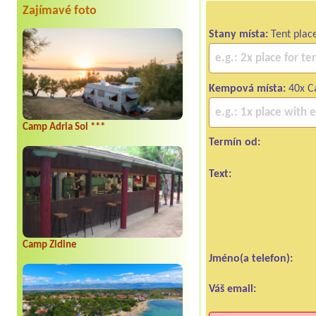
Zajímavé foto
Stany místa:
Tent plac
Kempová místa:
40x Ca
Camp Adria Sol ***
Termín od:
Text:
Camp Zidine
Jméno(a telefon):
Váš email: