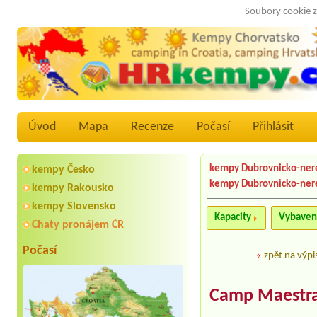
Soubory cookie z
Úvod
Mapa
Recenze
Počasí
Přihlásit
kempy Dubrovnicko-ner
kempy Česko
kempy Dubrovnicko-ner
kempy Rakousko
kempy Slovensko
Kapacity
Vybaven
Chaty pronájem ČR
Počasí
«
zpět na výpi
Camp Maestra