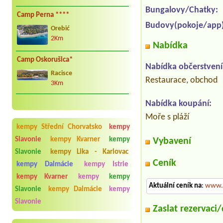
Bungalovy/Chatky:
Camp Perna ****
Budovy(pokoje/app)
Orebić
2Km
Nabídka
Camp Oskorušica*
Nabídka občerstvení
Racisce
Restaurace, obchod
3Km
Nabídka koupání:
Moře s pláží
kempy Střední Chorvatsko
kempy
Slavonie
kempy Kvarner
kempy
Vybavení
Slavonie
kempy Lika - Karlovac
Ceník
kempy Dalmácie
kempy Istrie
kempy Kvarner
kempy
kempy
Aktuální ceník na
:
www.m
Slavonie
kempy Dalmácie
kempy
Slavonie
Zaslat rezervaci