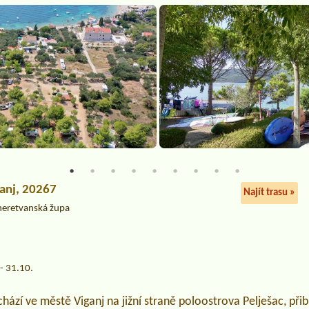
ganj, 20267
Najít trasu »
neretvanská župa
- 31.10.
ází ve městě Viganj na jižní straně poloostrova Pelješac, přib