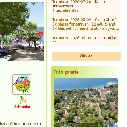
Tramontana *
1 bez elektriky
Termín od 2026-08-09 |
Camp Čiste *
5x places for caravan , 11 adults and
14 kids with connect to elektric , wc ...
Termín od 2026-09-05 |
Camp Kačjak
**
Termín od 2026-08-09 |
Camping
Draga - Malinska
1x place for car and caravan, el.+water
Video »
not needed
Termín od 2026-07-24 |
Camping
Foto galerie
Kosirina **
1x tent for 2 and small Van ProAce
versoOne camping place for small van
and small tent with el power
Termín od 2026-08-28 |
Camping
Kozarica ****
Schránka
Termín od 2026-08-14 |
Camp Baško
Polje ***
Tent 3x3 m, 2 adults
ližně 6 km od centra