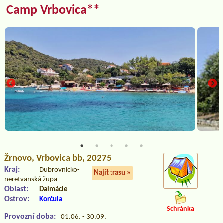
Camp Vrbovica**
Žrnovo
, Vrbovica bb, 20275
Kraj:
Dubrovnicko-
Najít trasu »
neretvanská župa
Oblast:
Dalmácie
Ostrov:
Korčula
Schránka
Provozní doba:
01.06. - 30.09.