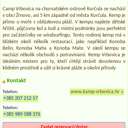
Camp Vrbovica na chorvatském ostrově Korčula se nachází
v obci Žrnovo, asi 5 km západně od města Korčula. Kemp je
přímo u moře s oblázkovou pláží. V kempu najdete dětské
hřiště, půjčovny kol a lodí a místní podmínky jsou perfektní
pro začátečníky ve windsurfingu. Tento rodinný kemp má v
blízkém okolí několik restaurací, jako například Konoba
Belin, Konoba Maha a Konoba Mate. V okolí kempu se
nachází několik obchodů s potravinami. Kemp Vrbovica je
ideálním místem pro ty, kteří chtějí strávit dovolenou v
klidném prostředí a užít si krásné pláže a okolní přírody
Kontakt
www.kamp-vrbovica.hr
»
Telefon:
+385 207 212 57
Telefon:
+385 989 588 376
Zaslat rezervaci/dotaz