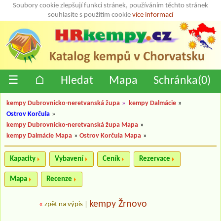
Soubory cookie zlepšují funkci stránek, používáním těchto stránek
souhlasíte s použitím cookie
více informací
☰
⌂
Hledat
Mapa
Schránka(
0
)
kempy Dubrovnicko-neretvanská župa
»
kempy Dalmácie
»
Ostrov Korčula
»
kempy Dubrovnicko-neretvanská župa Mapa
»
kempy Dalmácie Mapa
»
Ostrov Korčula Mapa
»
Kapacity
Vybavení
Ceník
Rezervace
Mapa
Recenze
kempy Žrnovo
«
zpět na výpis
|