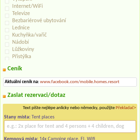
Internet/WiFi
Televize
Bezbariérové ubytování
Lednice
Kuchyňka/vařič
Nádobí
Lůžkoviny
Přistýlka
Ceník
Aktuální ceník na
:
www.facebook.com/mobile.homes.resort
Zaslat rezervaci/dotaz
Text pište nejlépe anlicky nebo německy, použijte
Překladač>
Stany místa:
Tent places
Kempová místa:
14x Camping place, El, Wifi