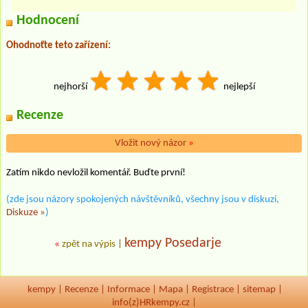
Hodnocení
Ohodnoťte teto zařízení:
nejhorší
nejlepší
Recenze
Vložit nový názor
»
Zatím nikdo nevložil komentář. Buďte první!
(zde jsou názory spokojených návštěvníků, všechny jsou v diskuzi,
Diskuze »
)
kempy Posedarje
«
zpět na výpis
|
kempy
|
Recenze
|
Informace
|
Mapa
|
Registrace
|
sitemap
|
info(z)HRkempy.cz |