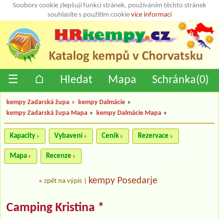
Soubory cookie zlepšují funkci stránek, používáním těchto stránek
souhlasíte s použitím cookie
více informací
☰
⌂
Hledat
Mapa
Schránka(
0
)
kempy Zadarská župa
»
kempy Dalmácie
»
kempy Zadarská župa Mapa
»
kempy Dalmácie Mapa
»
Kapacity
Vybavení
Ceník
Rezervace
Mapa
Recenze
kempy Posedarje
«
zpět na výpis
|
Camping Kristina *