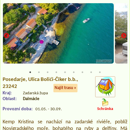
Posedarje
, Ulica Bolići-Čiker b.b.,
23242
Najít trasu »
Kraj:
Zadarská župa
Oblast:
Dalmácie
Provozní doba:
Schránka
01.05. - 30.09.
Kemp Kristina se nachází na zadarské riviéře, poblíž
Novigradského moře, bohatého na ryby a delfíny. Má