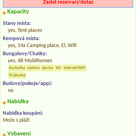
Zaslat rezervaci/dotaz
Kapacity
Stany místa:
yes, Tent places
Kempová místa:
yes, 14x Camping place, El, Wifi
Bungalovy/Chatky:
yes, 4B Mobilhomes
Kuchyňka
Lednice
Sprcha
WC
Internet/WiFi
El.zásuvka
Budovy(pokoje/app):
no
Nabídka
Nabídka koupání:
Moře s pláží
Vybavení