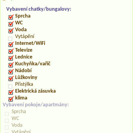
Vybavení chatky/bungalovy:
Sprcha
WC
Voda
Vytápění
Internet/WiFi
Televize
Lednice
Kuchyňka/vařič
Nádobí
Lůžkoviny
Přistýlka
Elektrická zásuvka
klima
Vybavení pokoje/apartmány:
Sprcha
WC
Voda
Vytápění