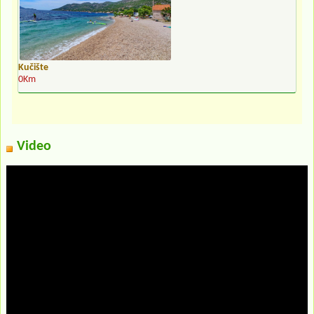
Kučište
0Km
Video