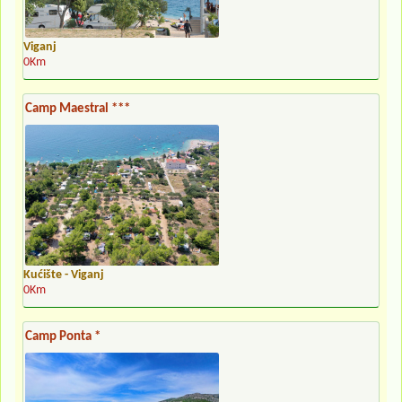
Viganj
0Km
Camp Maestral ***
Kućište - Viganj
0Km
Camp Ponta *