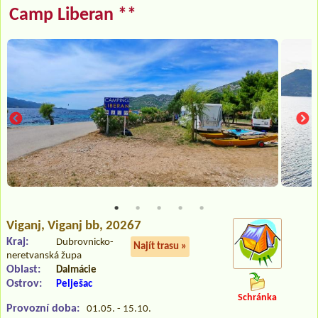
Camp Liberan **
Viganj
, Viganj bb, 20267
Kraj:
Dubrovnicko-
Najít trasu »
neretvanská župa
Oblast:
Dalmácie
Ostrov:
Pelješac
Schránka
Provozní doba:
01.05. - 15.10.