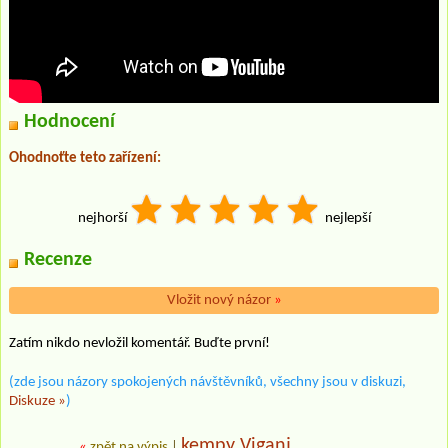
Hodnocení
Ohodnoťte teto zařízení:
nejhorší
nejlepší
Recenze
Vložit nový názor
»
Zatím nikdo nevložil komentář. Buďte první!
(zde jsou názory spokojených návštěvníků, všechny jsou v diskuzi,
Diskuze »
)
kempy Viganj
«
zpět na výpis
|