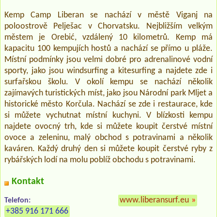
Kemp Camp Liberan se nachází v městě Viganj na
poloostrově Pelješac v Chorvatsku. Nejbližším velkým
městem je Orebić, vzdálený 10 kilometrů. Kemp má
kapacitu 100 kempujích hostů a nachází se přímo u pláže.
Místní podmínky jsou velmi dobré pro adrenalinové vodní
sporty, jako jsou windsurfing a kitesurfing a najdete zde i
surfařskou školu. V okolí kempu se nachází několik
zajímavých turistických míst, jako jsou Národní park Mljet a
historické město Korčula. Nachází se zde i restaurace, kde
si můžete vychutnat místní kuchyni. V blízkosti kempu
najdete ovocný trh, kde si můžete koupit čerstvé místní
ovoce a zeleninu, malý obchod s potravinami a několik
kaváren. Každý druhý den si můžete koupit čerstvé ryby z
rybářských lodí na molu poblíž obchodu s potravinami.
Kontakt
www.liberansurf.eu
»
Telefon:
+385 916 171 666