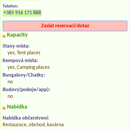
Telefon:
+385 916 171 888
Zaslat rezervaci/dotaz
Kapacity
Stany místa:
yes, Tent places
Kempová místa:
yes, Camping places
Bungalovy/Chatky:
no
Budovy(pokoje/app):
no
Nabídka
Nabídka občerstvení:
Restaurace, obchod, kavárna