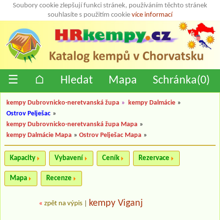
Soubory cookie zlepšují funkci stránek, používáním těchto stránek
souhlasíte s použitím cookie
více informací
☰
⌂
Hledat
Mapa
Schránka(
0
)
kempy Dubrovnicko-neretvanská župa
»
kempy Dalmácie
»
Ostrov Pelješac
»
kempy Dubrovnicko-neretvanská župa Mapa
»
kempy Dalmácie Mapa
»
Ostrov Pelješac Mapa
»
Kapacity
Vybavení
Ceník
Rezervace
Mapa
Recenze
kempy Viganj
«
zpět na výpis
|