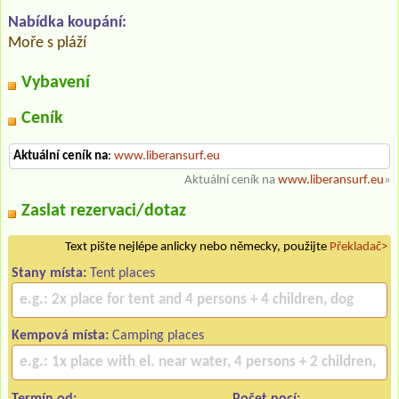
Nabídka koupání:
Moře s pláží
Vybavení
Ceník
Aktuální ceník na
:
www.liberansurf.eu
Aktuální ceník na
www.liberansurf.eu
»
Zaslat rezervaci/dotaz
Text pište nejlépe anlicky nebo německy, použijte
Překladač>
Stany místa:
Tent places
Kempová místa:
Camping places
Termín od:
Počet nocí: