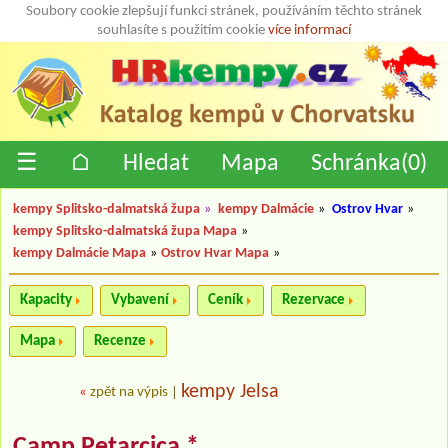
Soubory cookie zlepšují funkci stránek, používáním těchto stránek
souhlasíte s použitím cookie
více informací
☰
⌂
Hledat
Mapa
Schránka(
0
)
kempy Splitsko-dalmatská župa
»
kempy Dalmácie
»
Ostrov Hvar
»
kempy Splitsko-dalmatská župa Mapa
»
kempy Dalmácie Mapa
»
Ostrov Hvar Mapa
»
Kapacity
Vybavení
Ceník
Rezervace
Mapa
Recenze
kempy Jelsa
«
zpět na výpis
|
Camp Petarcica *