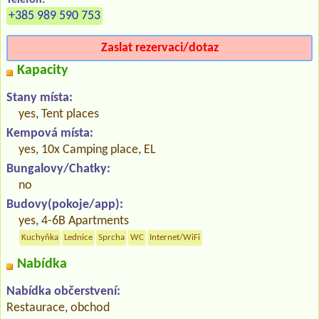
+385 989 590 753
Zaslat rezervaci/dotaz
Kapacity
Stany místa:
yes, Tent places
Kempová místa:
yes, 10x Camping place, EL
Bungalovy/Chatky:
no
Budovy(pokoje/app):
yes, 4-6B Apartments
Kuchyňka
Lednice
Sprcha
WC
Internet/WiFi
Nabídka
Nabídka občerstvení:
Restaurace, obchod