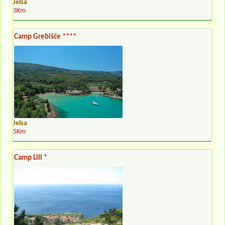
Jelsa
3Km
Camp Grebišće ****
Jelsa
5Km
Camp Lili *