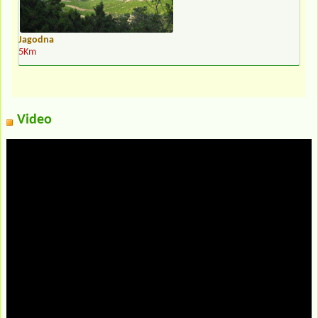
Jagodna
5Km
Video