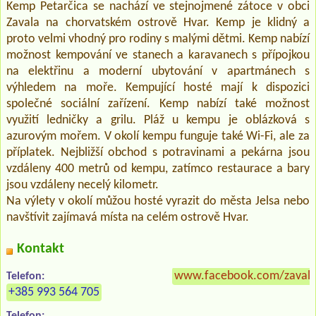
Kemp Petarčica se nachází ve stejnojmené zátoce v obci
Zavala na chorvatském ostrově Hvar. Kemp je klidný a
proto velmi vhodný pro rodiny s malými dětmi. Kemp nabízí
možnost kempování ve stanech a karavanech s přípojkou
na elektřinu a moderní ubytování v apartmánech s
výhledem na moře. Kempující hosté mají k dispozici
společné sociální zařízení. Kemp nabízí také možnost
využití ledničky a grilu. Pláž u kempu je oblázková s
azurovým mořem. V okolí kempu funguje také Wi-Fi, ale za
příplatek. Nejbližší obchod s potravinami a pekárna jsou
vzdáleny 400 metrů od kempu, zatímco restaurace a bary
jsou vzdáleny necelý kilometr.
Na výlety v okolí můžou hosté vyrazit do města Jelsa nebo
navštívit zajímavá místa na celém ostrově Hvar.
Kontakt
www.facebook.com/zavalah
Telefon:
+385 993 564 705
Telefon: