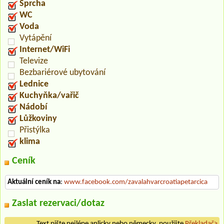
Sprcha
WC
Voda
Vytápění
Internet/WiFi
Televize
Bezbariérové ubytování
Lednice
Kuchyňka/vařič
Nádobí
Lůžkoviny
Přistýlka
klima
Ceník
Aktuální ceník na
:
www.facebook.com/zavalahvarcroatiapetarcica
Zaslat rezervaci/dotaz
Text pište nejlépe anlicky nebo německy, použijte
Překladač>