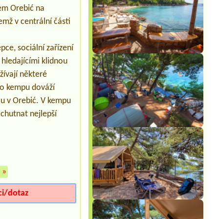
em Orebić na
mž v centrální části
pce, sociální zařízení
hledajícími klidnou
žívají některé
 do kempu dováží
sou v Orebić. V kempu
chutnat nejlepší
»
ci/dotaz