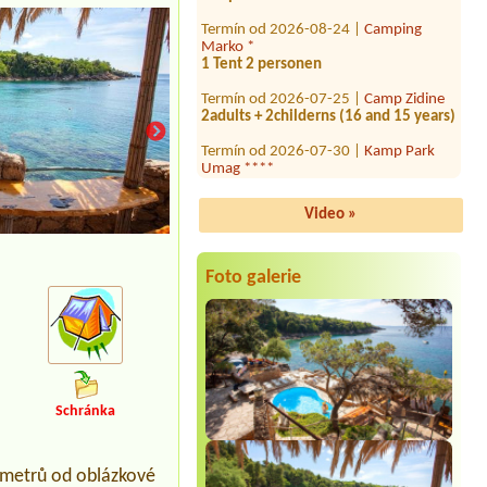
Termín od 2026-08-24 |
Camping
Marko *
1 Tent 2 personen
Termín od 2026-07-25 |
Camp Zidine
2adults + 2childerns (16 and 15 years)
Termín od 2026-07-30 |
Kamp Park
Umag ****
EconomyCaravan 6m
Termín od 2026-08-15 |
Camp Dole **
5x
Video »
Termín od 2026-07-26 |
Camp Sunce -
Žuljana *
Foto galerie
1 place for van near to sea
Termín od 2026-08-28 |
Camping Mia
**
Termín od 2026-08-03 |
Campsite
Punta Povile
Schránka
Termín od 2026-08-09 |
Camp
Maestral ***
11
k metrů od oblázkové