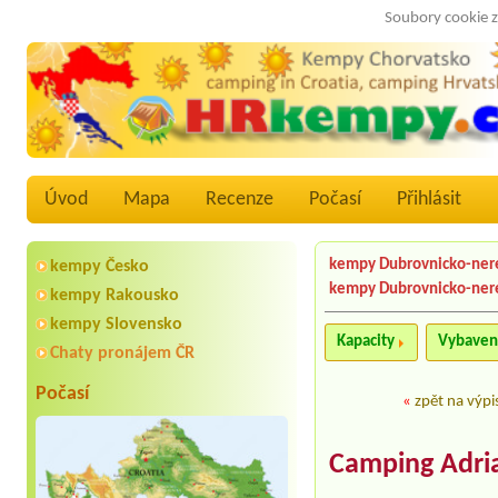
Soubory cookie z
Úvod
Mapa
Recenze
Počasí
Přihlásit
kempy Dubrovnicko-ner
kempy Česko
kempy Dubrovnicko-ner
kempy Rakousko
kempy Slovensko
Kapacity
Vybaven
Chaty pronájem ČR
Počasí
«
zpět na výpi
Camping Adria