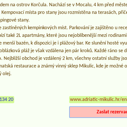
edem na ostrov Korčula. Nachází se v Mocalu, 4 km před měst
 Kempovací místa pro stany jsou rozmístěna na terasách, přiče
pingové stany.
ře zastíněných kempinkových míst. Parkování je zajištěno u rece
zí také 2L apartmány, které jsou nejoblíbenější mezi rodinami 
 menší bazén, k dispozici je i plážový bar. Ke slunění hosté vyu
 oblázková pláž je však vzdálena jen pár kroků. Každé ráno se
o. Nejbližší obchod je vzdálený 2 km, všechny ostatní služby j
matská restaurace a známý vinný sklep Mikulic, kde je možné o
 olej.
134 20
www.adriatic-mikulic.hr/en
Zaslat rezerva