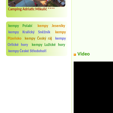
Camping Adriatic Mikulić ****
kempy Polabí
kempy Jeseníky
kempy Kralický Sněžník
kempy
Plzeňsko
kempy Český ráj
kempy
Orlické hory
kempy Lužické hory
kempy České Středohoří
Video