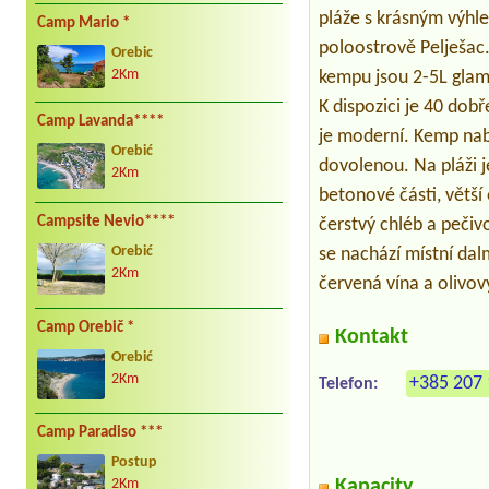
pláže s krásným výhl
Camp Mario *
poloostrově Pelješac.
Orebic
2Km
kempu jsou 2-5L glam
K dispozici je 40 dob
Camp Lavanda****
je moderní. Kemp nabí
Orebić
dovolenou. Na pláži je
2Km
betonové části, větší
Campsite Nevio****
čerstvý chléb a pečiv
Orebić
se nachází místní dal
2Km
červená vína a olivový
Camp Orebič *
Kontakt
Orebić
2Km
+385 207 
Telefon:
Camp Paradiso ***
Postup
Kapacity
2Km