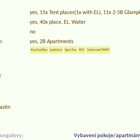
yes, 15x Tent places(1x with EL), 11x 2-5B Glamp
yes, 40x place, EL, Water
no
:
yes, 2B Apartments
Kuchyňka
Lednice
Sprcha
WC
Internet/WiFi
:
bazén
ungalovy:
Vybavení pokoje/apartmán