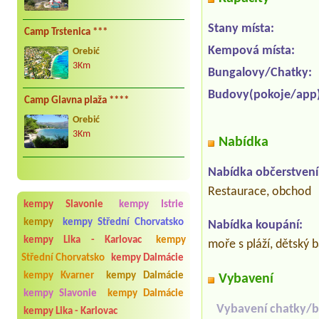
Stany místa:
Camp Trstenica ***
Kempová místa:
Orebić
3Km
Bungalovy/Chatky:
Budovy(pokoje/app)
Camp Glavna plaža ****
Orebić
3Km
Nabídka
Nabídka občerstvení
Restaurace, obchod
kempy Slavonie
kempy Istrie
kempy
kempy Střední Chorvatsko
Nabídka koupání:
kempy Lika - Karlovac
kempy
moře s pláží, dětský 
Střední Chorvatsko
kempy Dalmácie
kempy Kvarner
kempy Dalmácie
Vybavení
kempy Slavonie
kempy Dalmácie
Vybavení chatky/b
kempy Lika - Karlovac