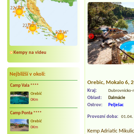
Kempy na videu
s
Nejbližší v okolí:
Orebic
, Mokalo 6, 
Camp Vala ****
Kraj:
Dubrovnicko-
Orebić
Oblast:
Dalmácie
0Km
Ostrov:
Pelješac
Camp Ponta ****
Provozní doba:
01.04. 
Orebić
0Km
Kemp Adriatic Mikulic