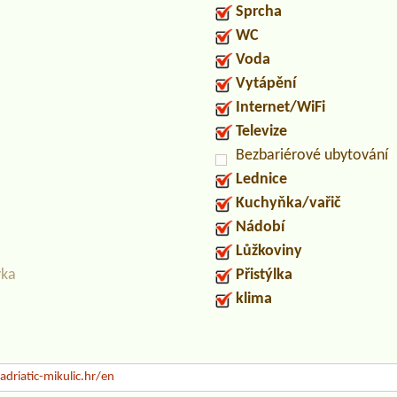
Sprcha
WC
Voda
Vytápění
Internet/WiFi
Televize
Bezbariérové ubytování
Lednice
Kuchyňka/vařič
Nádobí
Lůžkoviny
vka
Přistýlka
klima
driatic-mikulic.hr/en