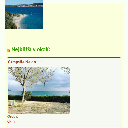
Nejbližší v okolí:
Campsite Nevio****
Orebić
0Km