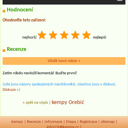
Hodnocení
Ohodnoťte teto zařízení:
nejhorší
nejlepší
Recenze
Vložit nový názor
»
Zatím nikdo nevložil komentář. Buďte první!
(zde jsou názory spokojených návštěvníků, všechny jsou v diskuzi,
Diskuze »
)
kempy Orebić
«
zpět na výpis
|
kempy
|
Recenze
|
Informace
|
Mapa
|
Registrace
|
sitemap
|
info(z)HRkempy.cz |