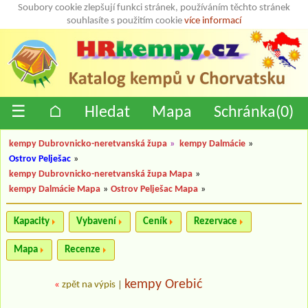
Soubory cookie zlepšují funkci stránek, používáním těchto stránek
souhlasíte s použitím cookie
více informací
☰
⌂
Hledat
Mapa
Schránka(
0
)
kempy Dubrovnicko-neretvanská župa
»
kempy Dalmácie
»
Ostrov Pelješac
»
kempy Dubrovnicko-neretvanská župa Mapa
»
kempy Dalmácie Mapa
»
Ostrov Pelješac Mapa
»
Kapacity
Vybavení
Ceník
Rezervace
Mapa
Recenze
kempy Orebić
«
zpět na výpis
|