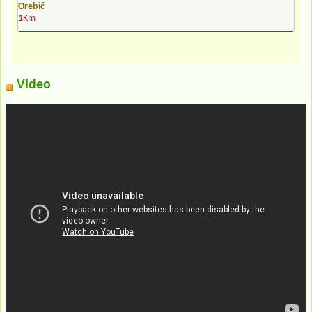
Orebić
1Km
Video