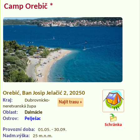
Camp Orebič *
Orebić
, Ban Josip Jelačić 2, 20250
Kraj:
Dubrovnicko-
Najít trasu »
neretvanská župa
Oblast:
Dalmácie
Ostrov:
Pelješac
Schránka
Provozní doba:
01.05. - 30.09.
Nadm.výška:
25 m.n.m.