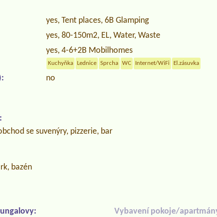
yes, Tent places, 6B Glamping
yes, 80-150m2, EL, Water, Waste
yes, 4-6+2B Mobilhomes
Kuchyňka
Lednice
Sprcha
WC
Internet/WiFi
El.zásuvka
:
no
:
bchod se suvenýry, pizzerie, bar
ark, bazén
ungalovy:
Vybavení pokoje/apartmán