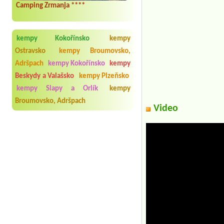
Camping Zrmanja ****
kempy Kokořínsko
kempy
Ostravsko
kempy Broumovsko,
Adršpach
kempy Kokořínsko
kempy
Beskydy a Valašsko
kempy Plzeňsko
kempy Slapy a Orlík
kempy
Broumovsko, Adršpach
Video