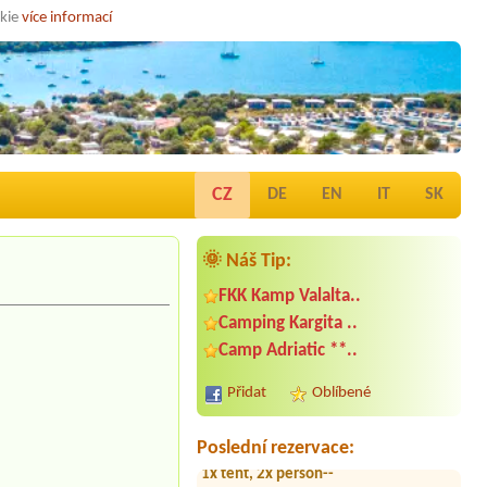
okie
více informací
CZ
DE
EN
IT
SK
🌞 Náš Tip:
FKK Kamp Valalta..
Camping Kargita ..
Termín od 2026-08-02 |
Camp Marina
Mljet *
Camp Adriatic **..
1 place for 2 small tents, 2 adults, 1
kid
Přidat
Oblíbené
Termín od 2026-08-04 |
Camp
Petarcica *
Poslední rezervace:
1x tent, 2x person--
Termín od 2026-08-03 |
Camp Omišalj