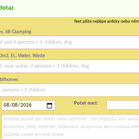
/dotaz
Text pište nejlépe anlicky nebo ně
es, 6B Glamping
0m2, EL, Water, Waste
bilhomes
Počet nocí: