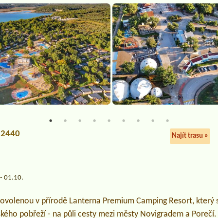
 52440
Najít trasu »
- 01.10.
dovolenou v přírodě Lanterna Premium Camping Resort, který 
ého pobřeží - na půli cesty mezi městy Novigradem a Porečí. 