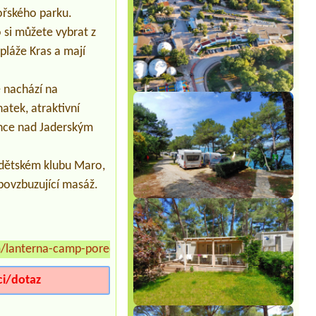
ořského parku.
si můžete vybrat z
pláže Kras a mají
e nachází na
tek, atraktivní
unce nad Jaderským
 dětském klubu Maro,
 povzbuzující masáž.
/lanterna-camp-porec
»
ci/dotaz