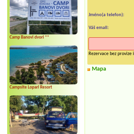
Jméno(a telefon):
Váš email:
Camp Banovi dvori **
Rezervace bez provize i
Mapa
Campsite Lopari Resort