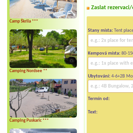
Zaslat rezervaci
Camp Škrila ***
Stany místa:
Tent plac
Kempová místa:
80-15
Camping Nordsee **
Ubytování:
4-6+2B Mo
Termín od:
Text:
Camping Puskaric ***