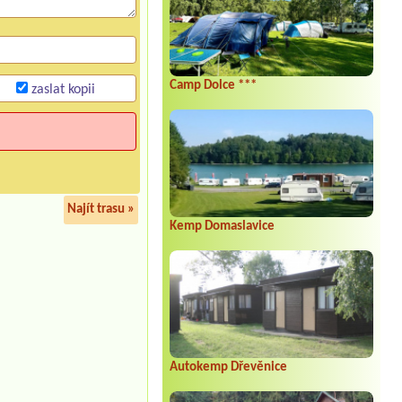
Camp Dolce ***
zaslat kopii
Najít trasu »
Kemp Domaslavice
Autokemp Dřevěnice