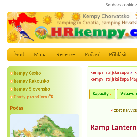
Soubory cookie z
Úvod
Mapa
Recenze
Počasí
Přihlásit
kempy Istrijská župa
»
k
kempy Česko
kempy Istrijská župa Ma
kempy Rakousko
kempy Slovensko
Kapacity
Vybaven
Chaty pronájem ČR
Počasí
«
zpět na výpi
Kamp Lantern