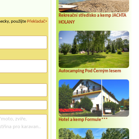
Rekreační středisko a kemp JACHTA
mecky, použijte
Překladač>
HOLANY
Autocamping Pod Černým lesem
Hotel a kemp Formule***