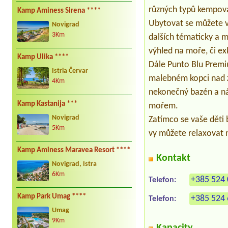
různých typů kempova
Kamp Aminess Sirena ****
Ubytovat se můžete v
Novigrad
3Km
dalších tématicky a m
výhled na moře, či ex
Kamp Ulika ****
Dále Punto Blu Premiu
Istria Červar
malebném kopci nad z
4Km
nekonečný bazén a ná
Kamp Kastanija ***
mořem.
Novigrad
Zatímco se vaše děti
5Km
vy můžete relaxovat na
Kamp Aminess Maravea Resort ****
Kontakt
Novigrad, Istra
6Km
+385 524 
Telefon:
Kamp Park Umag ****
+385 524 
Telefon:
Umag
9Km