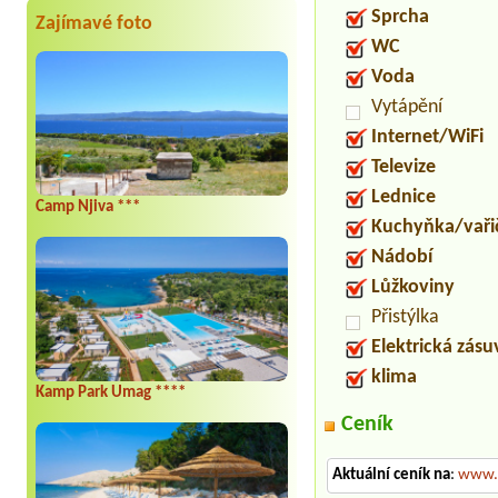
Sprcha
Zajímavé foto
WC
Voda
Vytápění
Internet/WiFi
Televize
Lednice
Camp Njiva ***
Kuchyňka/vaři
Nádobí
Lůžkoviny
Přistýlka
Elektrická zás
klima
Kamp Park Umag ****
Ceník
Aktuální ceník na
:
www.c