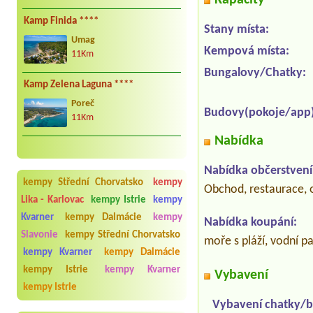
Kapacity
Kamp Finida ****
Stany místa:
Umag
Kempová místa:
11Km
Bungalovy/Chatky:
Kamp Zelena Laguna ****
Poreč
Budovy(pokoje/app)
11Km
Nabídka
Nabídka občerstvení
kempy Střední Chorvatsko
kempy
Obchod, restaurace, o
Lika - Karlovac
kempy Istrie
kempy
Kvarner
kempy Dalmácie
kempy
Nabídka koupání:
Slavonie
kempy Střední Chorvatsko
moře s pláží, vodní p
kempy Kvarner
kempy Dalmácie
kempy Istrie
kempy Kvarner
Vybavení
kempy Istrie
Vybavení chatky/b