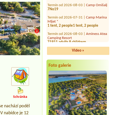
7No19
Termín od 2026-07-31 |
Camp Marina
Mljet *
1 tent, 2 people1 tent, 2 people
Termín od 2026-08-03 |
Aminess Atea
Camping Resort
71911 adults 8 childrem
Termín od 2026-07-27 |
Camp Slapic
****
Video »
1 camper van
Termín od 2026-08-03 |
Camp Zidine
Foto galerie
Termín od 2026-08-30 |
Camp Adria
Sol ***
Termín od 2026-08-29 |
Camp Baško
Polje ***
1x place with el, 2 persons
Schránka
Termín od 2026-08-26 |
Camping
Kosirina **
se nachází podél
1 camping pitch, 1 passenger car
(Volvo XC70), 2 adults
V nabídce je 12