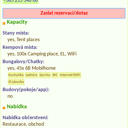
+385 215 546 66
Zaslat rezervaci/dotaz
Kapacity
Stany místa:
yes, Tent places
Kempová místa:
yes, 100x Camping place, EL, WiFi
Bungalovy/Chatky:
yes, 45x 6B Mobilhome
Kuchyňka
Lednice
Sprcha
WC
Internet/WiFi
El.zásuvka
Budovy(pokoje/app):
no
Nabídka
Nabídka občerstvení:
Restaurace, obchod