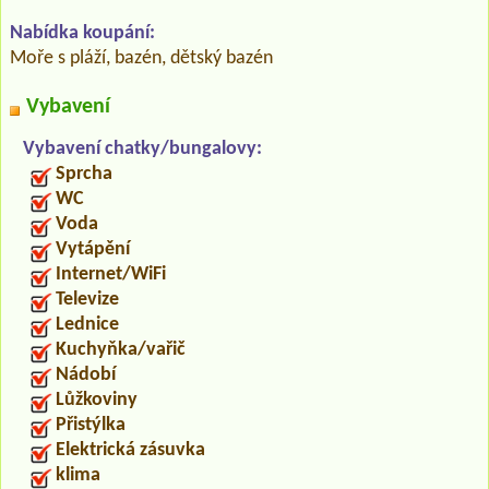
Nabídka koupání:
Moře s pláží, bazén, dětský bazén
Vybavení
Vybavení chatky/bungalovy:
Sprcha
WC
Voda
Vytápění
Internet/WiFi
Televize
Lednice
Kuchyňka/vařič
Nádobí
Lůžkoviny
Přistýlka
Elektrická zásuvka
klima