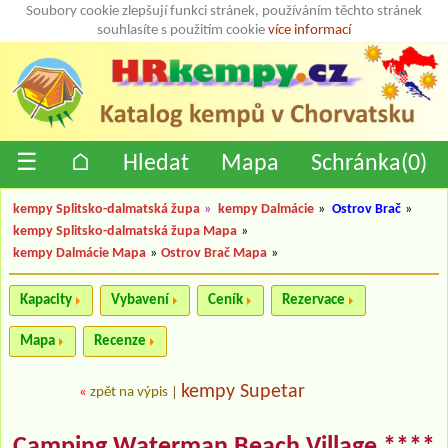
Soubory cookie zlepšují funkci stránek, používáním těchto stránek
souhlasíte s použitím cookie
více informací
☰
⌂
Hledat
Mapa
Schránka(
0
)
kempy Splitsko-dalmatská župa
»
kempy Dalmácie
»
Ostrov Brač
»
kempy Splitsko-dalmatská župa Mapa
»
kempy Dalmácie Mapa
»
Ostrov Brač Mapa
»
Kapacity
Vybavení
Ceník
Rezervace
Mapa
Recenze
kempy Supetar
«
zpět na výpis
|
Camping Waterman Beach Village ****