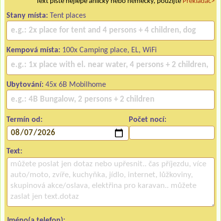
Text pište nejlépe anlicky nebo německy, použijte
Překladač>
Stany místa:
Tent places
Kempová místa:
100x Camping place, EL, WiFi
Ubytování:
45x 6B Mobilhome
Termín od:
Počet nocí:
Text:
Jméno(a telefon):