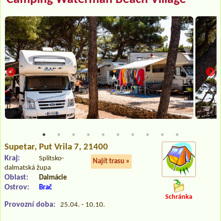
Supetar
, Put Vrila 7, 21400
Kraj:
Splitsko-
Najít trasu »
dalmatská župa
Oblast:
Dalmácie
Ostrov:
Brač
Schránka
Provozní doba:
25.04. - 10.10.