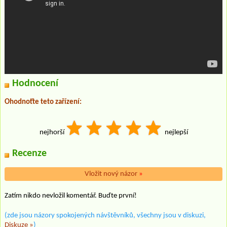
Hodnocení
Ohodnoťte teto zařízení:
nejhorší
nejlepší
Recenze
Vložit nový názor
»
Zatím nikdo nevložil komentář. Buďte první!
(zde jsou názory spokojených návštěvníků, všechny jsou v diskuzi,
Diskuze »
)