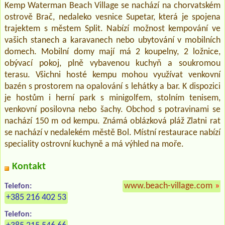
Kemp Waterman Beach Village se nachází na chorvatském
ostrově Brač, nedaleko vesnice Supetar, která je spojena
trajektem s městem Split. Nabízí možnost kempování ve
vašich stanech a karavanech nebo ubytování v mobilních
domech. Mobilní domy mají má 2 koupelny, 2 ložnice,
obývací pokoj, plně vybavenou kuchyň a soukromou
terasu. Všichni hosté kempu mohou využívat venkovní
bazén s prostorem na opalování s lehátky a bar. K dispozici
je hostům i herní park s minigolfem, stolním tenisem,
venkovní posilovna nebo šachy. Obchod s potravinami se
nachází 150 m od kempu. Známá oblázková pláž Zlatni rat
se nachází v nedalekém městě Bol. Místní restaurace nabízí
speciality ostrovní kuchyně a má výhled na moře.
Kontakt
www.beach-village.com
»
Telefon:
+385 216 402 53
Telefon: