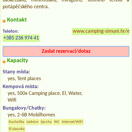
basketbalu, minifotbalu, minigolfu, stolního tenisu a
potápěčského centra.
Kontakt
www.camping-simuni.hr/e
Telefon:
+385 236 974 41
Zaslat rezervaci/dotaz
Kapacity
Stany místa:
yes, Tent places
Kempová místa:
yes, 500x Camping place, El, Water,
Wifi
Bungalovy/Chatky:
yes, 2-6B Mobilhomes
Kuchyňka
Lednice
Sprcha
WC
Internet/WiFi
El.zásuvka