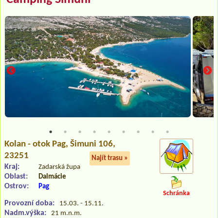
Kolan - otok Pag
, Šimuni 106,
23251
Najít trasu »
Kraj:
Zadarská župa
Oblast:
Dalmácie
Ostrov:
Pag
Schránka
Provozní doba:
15.03. - 15.11.
Nadm.výška:
21 m.n.m.