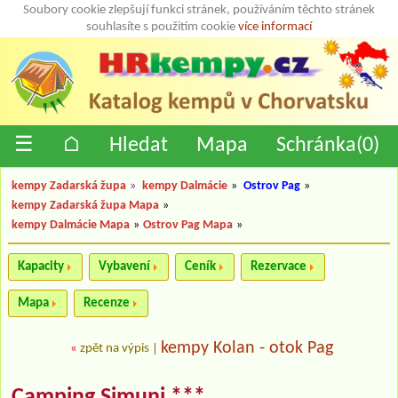
Soubory cookie zlepšují funkci stránek, používáním těchto stránek
souhlasíte s použitím cookie
více informací
☰
⌂
Hledat
Mapa
Schránka(
0
)
kempy Zadarská župa
»
kempy Dalmácie
»
Ostrov Pag
»
kempy Zadarská župa Mapa
»
kempy Dalmácie Mapa
»
Ostrov Pag Mapa
»
Kapacity
Vybavení
Ceník
Rezervace
Mapa
Recenze
kempy Kolan - otok Pag
«
zpět na výpis
|
Camping Simuni ***