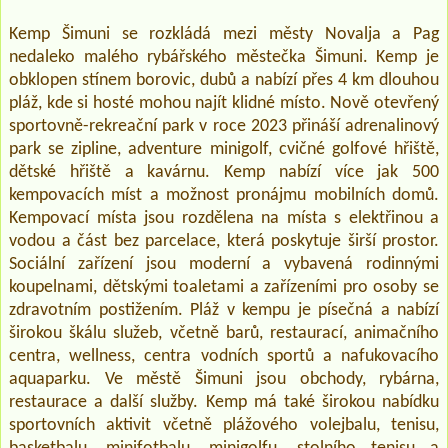
Kemp Šimuni se rozkládá mezi městy Novalja a Pag
nedaleko malého rybářského městečka Šimuni. Kemp je
obklopen stínem borovic, dubů a nabízí přes 4 km dlouhou
pláž, kde si hosté mohou najít klidné místo. Nově otevřený
sportovně-rekreační park v roce 2023 přináší adrenalinový
park se zipline, adventure minigolf, cvičné golfové hřiště,
dětské hřiště a kavárnu. Kemp nabízí více jak 500
kempovacích míst a možnost pronájmu mobilních domů.
Kempovací místa jsou rozdělena na místa s elektřinou a
vodou a část bez parcelace, která poskytuje širší prostor.
Sociální zařízení jsou moderní a vybavená rodinnými
koupelnami, dětskými toaletami a zařízeními pro osoby se
zdravotním postižením. Pláž v kempu je písečná a nabízí
širokou škálu služeb, včetně barů, restaurací, animačního
centra, wellness, centra vodních sportů a nafukovacího
aquaparku. Ve městě Šimuni jsou obchody, rybárna,
restaurace a další služby. Kemp má také širokou nabídku
sportovních aktivit včetně plážového volejbalu, tenisu,