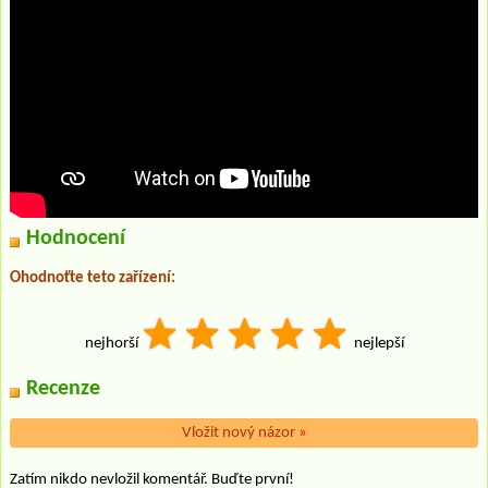
Hodnocení
Ohodnoťte teto zařízení:
nejhorší
nejlepší
Recenze
Vložit nový názor
»
Zatím nikdo nevložil komentář. Buďte první!