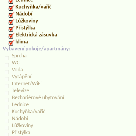
Lednice
Kuchyňka/vařič
Nádobí
Lůžkoviny
Přistýlka
Elektrická zásuvka
klima
Vybavení pokoje/apartmány:
Sprcha
WC
Voda
Vytápění
Internet/WiFi
Televize
Bezbariérové ubytování
Lednice
Kuchyňka/vařič
Nádobí
Lůžkoviny
Přistýlka