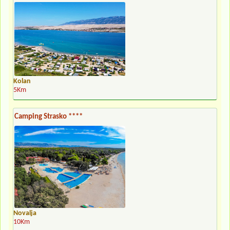
Kolan
5Km
Camping Strasko ****
Novalja
10Km