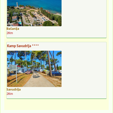
Bašanija
2Km
Kamp Savudrija ****
Savudrija
2Km