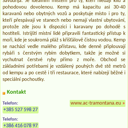
Savudrija. Je ideálním místem pro ty, kteří hledají klid a
pohodovou dovolenou. Kemp má kapacitu asi 30-40
karavanů nebo obytných vozů a poskytuje místo i pro ty,
kteří přespávají ve stanech nebo nemají vlastní ubytování,
protože zde jsou k dispozici i karavany po dohodě s
hostiteli. Istrijští místní lidé připravili fantastický přístup k
moři, kde je soukromá pláž s křišťálově čistou vodou. Kemp
se nachází vedle malého přístavu, kde denně připlouvají
rybáři s čerstvým rybím dobytkem, takže je možné si
vychutnat čerstvé ryby přímo z moře. Obchod se
základními potřebami je vzdálený pouhých dvě stě metrů
od kempu a po cestě i tři restaurace, které nabízejí běžné i
speciální pochoutky.
Kontakt
www.ac-tramontana.eu
»
Telefon:
+385 527 598 27
Telefon:
+386 416 078 97