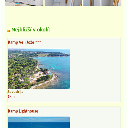
Nejbližší v okolí:
Kamp Veli Jože ***
Savudrija
1Km
Kamp Lighthouse