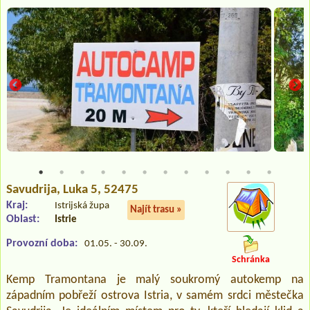
Savudrija
, Luka 5, 52475
Kraj:
Istrijská župa
Najít trasu »
Oblast:
Istrie
Provozní doba:
01.05. - 30.09.
Schránka
Kemp Tramontana je malý soukromý autokemp na
západním pobřeží ostrova Istria, v samém srdci městečka