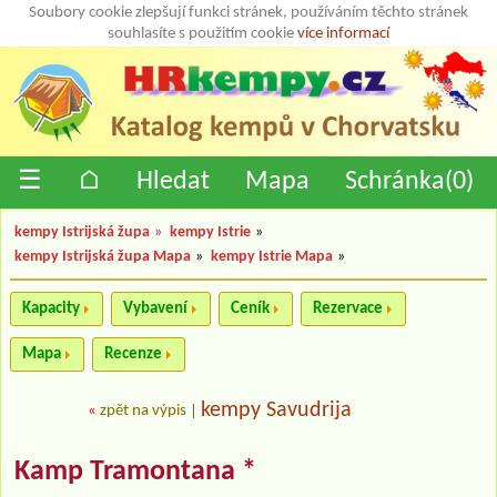
Soubory cookie zlepšují funkci stránek, používáním těchto stránek
souhlasíte s použitím cookie
více informací
☰
⌂
Hledat
Mapa
Schránka(
0
)
kempy Istrijská župa
»
kempy Istrie
»
kempy Istrijská župa Mapa
»
kempy Istrie Mapa
»
Kapacity
Vybavení
Ceník
Rezervace
Mapa
Recenze
kempy Savudrija
«
zpět na výpis
|
Kamp Tramontana *