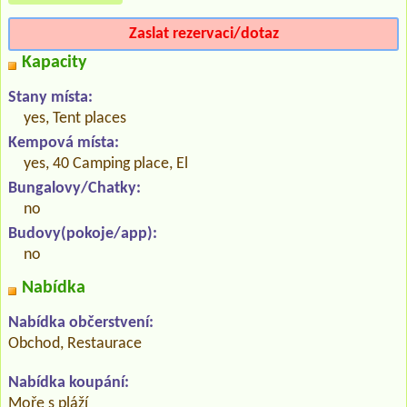
Zaslat rezervaci/dotaz
Kapacity
Stany místa:
yes, Tent places
Kempová místa:
yes, 40 Camping place, El
Bungalovy/Chatky:
no
Budovy(pokoje/app):
no
Nabídka
Nabídka občerstvení:
Obchod, Restaurace
Nabídka koupání:
Moře s pláží