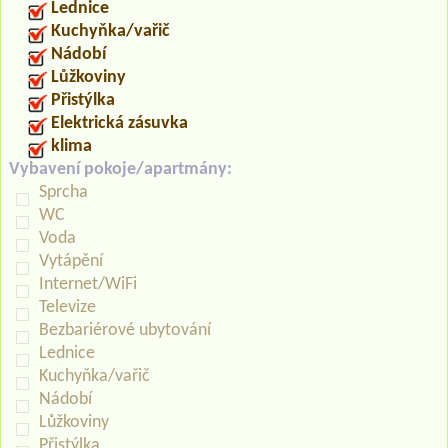
Lednice
Kuchyňka/vařič
Nádobí
Lůžkoviny
Přistýlka
Elektrická zásuvka
klima
Vybavení pokoje/apartmány:
Sprcha
WC
Voda
Vytápění
Internet/WiFi
Televize
Bezbariérové ubytování
Lednice
Kuchyňka/vařič
Nádobí
Lůžkoviny
Přistýlka