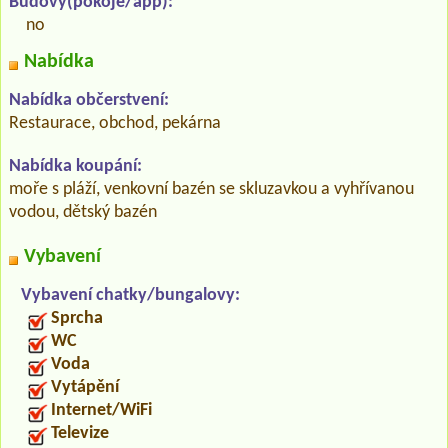
Budovy(pokoje/app):
no
Nabídka
Nabídka občerstvení:
Restaurace, obchod, pekárna
Nabídka koupání:
moře s pláží, venkovní bazén se skluzavkou a vyhřívanou
vodou, dětský bazén
Vybavení
Vybavení chatky/bungalovy:
Sprcha
WC
Voda
Vytápění
Internet/WiFi
Televize