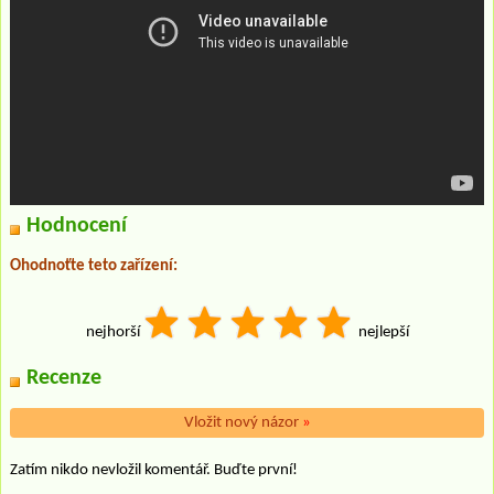
Hodnocení
Ohodnoťte teto zařízení:
nejhorší
nejlepší
Recenze
Vložit nový názor
»
Zatím nikdo nevložil komentář. Buďte první!