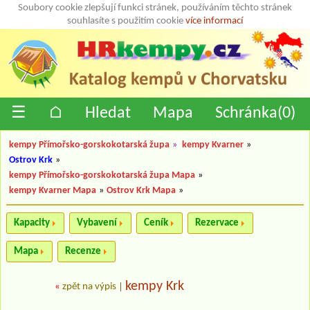
Soubory cookie zlepšují funkci stránek, používáním těchto stránek
souhlasíte s použitím cookie
více informací
☰
⌂
Hledat
Mapa
Schránka(
0
)
kempy Přímořsko-gorskokotarská župa
»
kempy Kvarner
»
Ostrov Krk
»
kempy Přímořsko-gorskokotarská župa Mapa
»
kempy Kvarner Mapa
»
Ostrov Krk Mapa
»
Kapacity
Vybavení
Ceník
Rezervace
Mapa
Recenze
kempy Krk
«
zpět na výpis
|