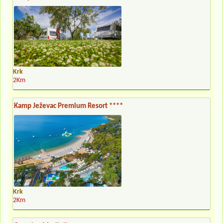
Krk
2Km
Kamp Ježevac Premium Resort ****
Krk
2Km