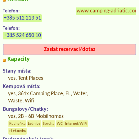
www.camping-adriatic.com/
Telefon:
+385 512 213 51
Telefon:
+385 524 650 10
Zaslat rezervaci/dotaz
Kapacity
Stany místa:
yes, Tent Places
Kempová místa:
yes, 361x Camping Place, EL, Water,
Waste, Wifi
Bungalovy/Chatky:
yes, 2B - 6B Mobilhomes
Kuchyňka
Lednice
Sprcha
WC
Internet/WiFi
El.zásuvka