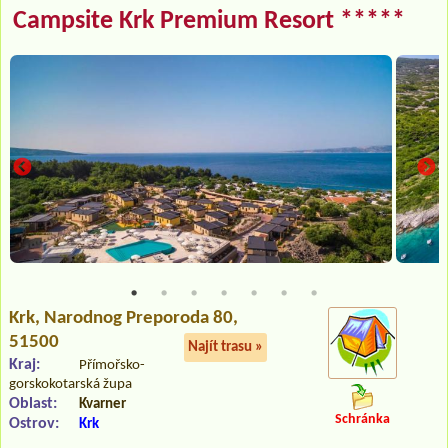
Campsite Krk Premium Resort *****
Krk
, Narodnog Preporoda 80,
51500
Najít trasu »
Kraj:
Přímořsko-
gorskokotarská župa
Oblast:
Kvarner
Schránka
Ostrov:
Krk