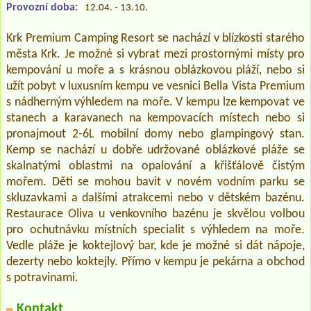
Provozní doba:
12.04. - 13.10.
Krk Premium Camping Resort se nachází v blízkosti starého
města Krk. Je možné si vybrat mezi prostornými místy pro
kempování u moře a s krásnou oblázkovou pláží, nebo si
užít pobyt v luxusním kempu ve vesnici Bella Vista Premium
s nádherným výhledem na moře. V kempu lze kempovat ve
stanech a karavanech na kempovacích místech nebo si
pronajmout 2-6L mobilní domy nebo glampingový stan.
Kemp se nachází u dobře udržované oblázkové pláže se
skalnatými oblastmi na opalování a křišťálově čistým
mořem. Děti se mohou bavit v novém vodním parku se
skluzavkami a dalšími atrakcemi nebo v dětském bazénu.
Restaurace Oliva u venkovního bazénu je skvělou volbou
pro ochutnávku místních specialit s výhledem na moře.
Vedle pláže je koktejlový bar, kde je možné si dát nápoje,
dezerty nebo koktejly. Přímo v kempu je pekárna a obchod
s potravinami.
Kontakt