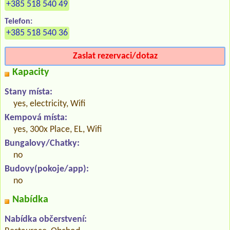
+385 518 540 49
Telefon:
+385 518 540 36
Zaslat rezervaci/dotaz
Kapacity
Stany místa:
yes, electricity, Wifi
Kempová místa:
yes, 300x Place, EL, Wifi
Bungalovy/Chatky:
no
Budovy(pokoje/app):
no
Nabídka
Nabídka občerstvení: