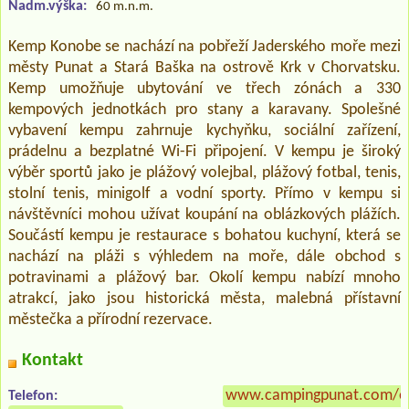
Nadm.výška:
60 m.n.m.
Kemp Konobe se nachází na pobřeží Jaderského moře mezi
městy Punat a Stará Baška na ostrově Krk v Chorvatsku.
Kemp umožňuje ubytování ve třech zónách a 330
kempových jednotkách pro stany a karavany. Spolešné
vybavení kempu zahrnuje kychyňku, sociální zařízení,
prádelnu a bezplatné Wi-Fi připojení. V kempu je široký
výběr sportů jako je plážový volejbal, plážový fotbal, tenis,
stolní tenis, minigolf a vodní sporty. Přímo v kempu si
návštěvníci mohou užívat koupání na oblázkových plážích.
Součástí kempu je restaurace s bohatou kuchyní, která se
nachází na pláži s výhledem na moře, dále obchod s
potravinami a plážový bar. Okolí kempu nabízí mnoho
atrakcí, jako jsou historická města, malebná přístavní
městečka a přírodní rezervace.
Kontakt
www.campingpunat.com/en
Telefon: