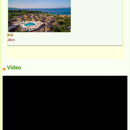
Krk
4Km
Video