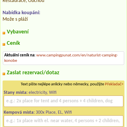
Restaurace, Obchod
Nabídka koupání:
Može s pláží
Vybavení
Ceník
Aktuální ceník na
:
www.campingpunat.com/en/naturist-camping-
konobe
Zaslat rezervaci/dotaz
Text pište nejlépe anlicky nebo německy, použijte
Překladač>
Stany místa:
electricity, Wifi
Kempová místa:
300x Place, EL, Wifi