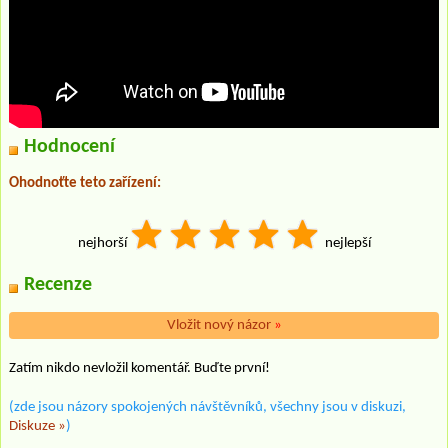
Hodnocení
Ohodnoťte teto zařízení:
nejhorší
nejlepší
Recenze
Vložit nový názor
»
Zatím nikdo nevložil komentář. Buďte první!
(zde jsou názory spokojených návštěvníků, všechny jsou v diskuzi,
Diskuze »
)