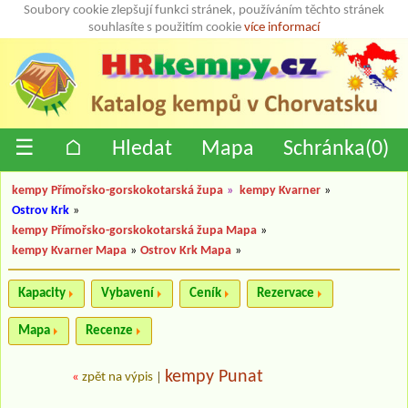
Soubory cookie zlepšují funkci stránek, používáním těchto stránek
souhlasíte s použitím cookie
více informací
☰
⌂
Hledat
Mapa
Schránka(
0
)
kempy Přímořsko-gorskokotarská župa
»
kempy Kvarner
»
Ostrov Krk
»
kempy Přímořsko-gorskokotarská župa Mapa
»
kempy Kvarner Mapa
»
Ostrov Krk Mapa
»
Kapacity
Vybavení
Ceník
Rezervace
Mapa
Recenze
kempy Punat
«
zpět na výpis
|