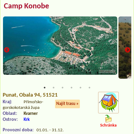
Camp Konobe
Punat
, Obala 94, 51521
Kraj:
Přímořsko-
Najít trasu »
gorskokotarská župa
Oblast:
Kvarner
Ostrov:
Krk
Schránka
Provozní doba:
01.01. - 31.12.