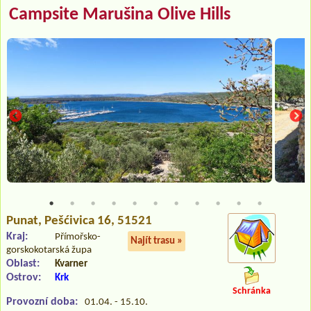
Campsite Marušina Olive Hills
Punat
, Pešćivica 16, 51521
Kraj:
Přímořsko-
Najít trasu »
gorskokotarská župa
Oblast:
Kvarner
Ostrov:
Krk
Schránka
Provozní doba:
01.04. - 15.10.