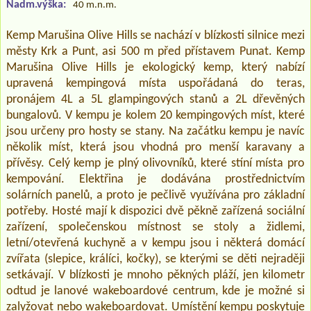
Nadm.výška:
40 m.n.m.
Kemp Marušina Olive Hills se nachází v blízkosti silnice mezi
městy Krk a Punt, asi 500 m před přístavem Punat. Kemp
Marušina Olive Hills je ekologický kemp, který nabízí
upravená kempingová místa uspořádaná do teras,
pronájem 4L a 5L glampingových stanů a 2L dřevěných
bungalovů. V kempu je kolem 20 kempingových míst, které
jsou určeny pro hosty se stany. Na začátku kempu je navíc
několik míst, která jsou vhodná pro menší karavany a
přívěsy. Celý kemp je plný olivovníků, které stíní místa pro
kempování. Elektřina je dodávána prostřednictvím
solárních panelů, a proto je pečlivě využívána pro základní
potřeby. Hosté mají k dispozici dvě pěkně zařízená sociální
zařízení, společenskou místnost se stoly a židlemi,
letní/otevřená kuchyně a v kempu jsou i některá domácí
zvířata (slepice, králíci, kočky), se kterými se děti nejraději
setkávají. V blízkosti je mnoho pěkných pláží, jen kilometr
odtud je lanové wakeboardové centrum, kde je možné si
zalyžovat nebo wakeboardovat. Umístění kempu poskytuje