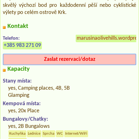
skvělý výchozí bod pro každodenní pěší nebo cyklistické
výlety po celém ostrově Krk.
Kontakt
marusinaolivehills.wordpre
Telefon:
+385 983 271 09
Zaslat rezervaci/dotaz
Kapacity
Stany místa:
yes, Camping places, 4B, 5B
Glamping
Kempová místa:
yes, 20x Place
Bungalovy/Chatky:
yes, 2B Bungalows
Kuchyňka
Lednice
Sprcha
WC
Internet/WiFi