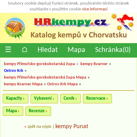
Soubory cookie zlepšují funkci stránek, používáním těchto stránek
souhlasíte s použitím cookie
více informací
☰
⌂
Hledat
Mapa
Schránka(
0
)
kempy Přímořsko-gorskokotarská župa
»
kempy Kvarner
»
Ostrov Krk
»
kempy Přímořsko-gorskokotarská župa Mapa
»
kempy Kvarner Mapa
»
Ostrov Krk Mapa
»
Kapacity
Vybavení
Ceník
Rezervace
Mapa
Recenze
kempy Punat
«
zpět na výpis
|