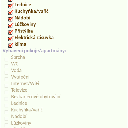
Lednice
Kuchyňka/vařič
Nádobí
Lůžkoviny
Přistýlka
Elektrická zásuvka
klima
Vybavení pokoje/apartmány:
Sprcha
WC
Voda
Vytápění
Internet/WiFi
Televize
Bezbariérové ubytování
Lednice
Kuchyňka/vařič
Nádobí
Lůžkoviny