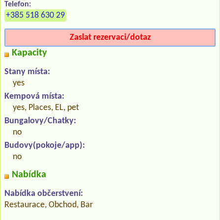
Telefon:
+385 518 630 29
Zaslat rezervaci/dotaz
Kapacity
Stany místa:
yes
Kempová místa:
yes, Places, EL, pet
Bungalovy/Chatky:
no
Budovy(pokoje/app):
no
Nabídka
Nabídka občerstvení:
Restaurace, Obchod, Bar