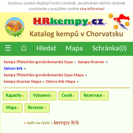
Soubory cookie zlepšují funkci stránek, používáním těchto stránek
souhlasíte s použitím cookie
více informací
☰
⌂
Hledat
Mapa
Schránka(
0
)
kempy Přímořsko-gorskokotarská župa
»
kempy Kvarner
»
Ostrov Krk
»
kempy Přímořsko-gorskokotarská župa Mapa
»
kempy Kvarner Mapa
»
Ostrov Krk Mapa
»
Kapacity
Vybavení
Ceník
Rezervace
Mapa
Recenze
kempy Krk
«
zpět na výpis
|