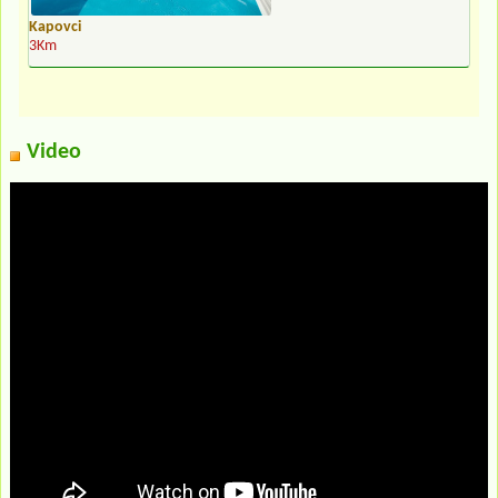
Kapovci
3Km
Video