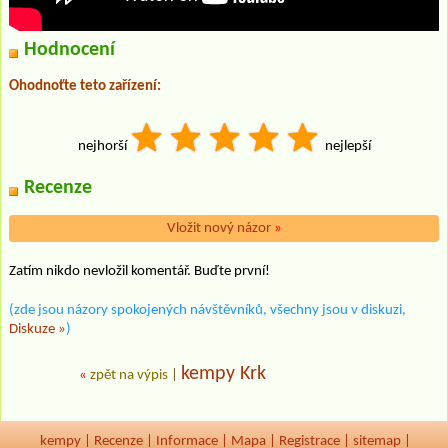
Hodnocení
Ohodnoťte teto zařízení:
nejhorší
nejlepší
Recenze
Vložit nový názor
»
Zatím nikdo nevložil komentář. Buďte první!
(zde jsou názory spokojených návštěvníků, všechny jsou v diskuzi,
Diskuze »
)
kempy Krk
«
zpět na výpis
|
kempy
|
Recenze
|
Informace
|
Mapa
|
Registrace
|
sitemap
|