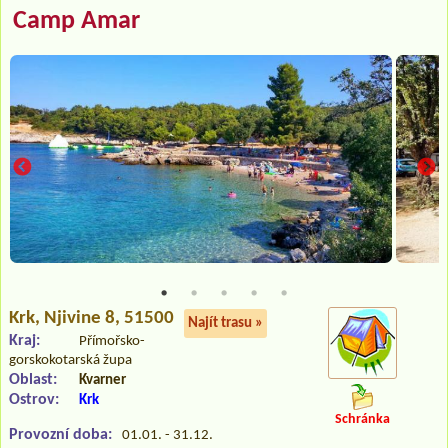
Camp Amar
Krk
, Njivine 8, 51500
Najít trasu »
Kraj:
Přímořsko-
gorskokotarská župa
Oblast:
Kvarner
Ostrov:
Krk
Schránka
Provozní doba:
01.01. - 31.12.