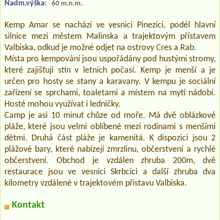
Nadm.výška:
60 m.n.m.
Kemp Amar se nachází ve vesnici Pinezici, podél hlavní
silnice mezi městem Malinska a trajektovým přístavem
Valbiska, odkud je možné odjet na ostrovy Cres a Rab.
Místa pro kempování jsou uspořádány pod hustými stromy,
které zajišťují stín v letních počasí. Kemp je menší a je
určen pro hosty se stany a karavany. V kempu je sociální
zařízení se sprchami, toaletami a místem na mytí nádobí.
Hosté mohou využívat i ledničky.
Camp je asi 10 minut chůze od moře. Má dvě oblázkové
pláže, které jsou velmi oblíbené mezi rodinami s menšími
dětmi. Druhá část pláže je kamenitá. K dispozici jsou 2
plážové bary, které nabízejí zmrzlinu, občerstvení a rychlé
občerstvení. Obchod je vzdálen zhruba 200m, dvě
restaurace jsou ve vesnici Skrbcici a další zhruba dva
kilometry vzdálené v trajektovém přístavu Valbiska.
Kontakt