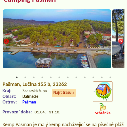
Pašman
, Lučina 155 b, 23262
Kraj:
Zadarská župa
Najít trasu »
Oblast:
Dalmácie
Ostrov:
Pašman
Provozní doba:
01.04. - 31.10.
Schránka
Kemp Pasman je malý kemp nacházející se na písečné pláži