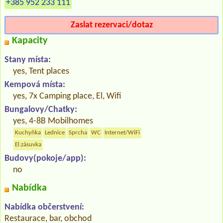
+385 952 233 111
Zaslat rezervaci/dotaz
Kapacity
Stany místa:
yes, Tent places
Kempová místa:
yes, 7x Camping place, El, Wifi
Bungalovy/Chatky:
yes, 4-8B Mobilhomes
Kuchyňka
Lednice
Sprcha
WC
Internet/WiFi
El.zásuvka
Budovy(pokoje/app):
no
Nabídka
Nabídka občerstvení:
Restaurace, bar, obchod