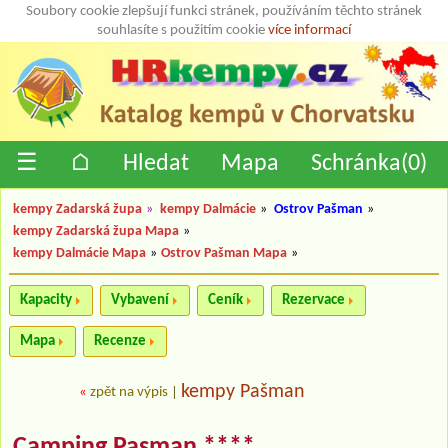
Soubory cookie zlepšují funkci stránek, používáním těchto stránek
souhlasíte s použitím cookie
více informací
☰
⌂
Hledat
Mapa
Schránka(
0
)
kempy Zadarská župa
»
kempy Dalmácie
»
Ostrov Pašman
»
kempy Zadarská župa Mapa
»
kempy Dalmácie Mapa
»
Ostrov Pašman Mapa
»
Kapacity
Vybavení
Ceník
Rezervace
Mapa
Recenze
kempy Pašman
«
zpět na výpis
|
Camping Pasman ****