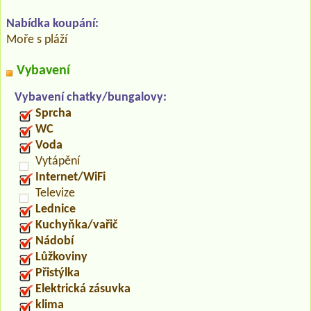
Nabídka koupání:
Moře s pláží
Vybavení
Vybavení chatky/bungalovy:
Sprcha
WC
Voda
Vytápění
Internet/WiFi
Televize
Lednice
Kuchyňka/vařič
Nádobí
Lůžkoviny
Přistýlka
Elektrická zásuvka
klima