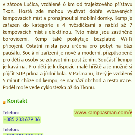
v zátoce Lučica, vzdálené 6 km od trajektového přístavu
Tkon. Hosté zde mohou využívat dobře vybavených
kempovacích míst a pronajmout si mobilní domky. Kemp je
zařazen do kategorie s 4 hvězdičkami a nabízí až 7
kempovacích míst s elektřinou. Tyto místa jsou zastíněné
borovicemi. Kemp také poskytuje bezplatné Wi-Fi
připojení. Ostatní místa jsou určena pro pobyt na bázi
paušálu. Sociální zařízení je nové a moderní, přizpůsobené
pro děti a osoby se zdravotním postižením. Součástí kempu
je kavárna. Pro děti je k dispozici malé hřiště a je možné si
půjčit SUP prkna a jízdní kola. V Pašmanu, který je vzdálený
5 minut chůze od kempu, se nachází obchod a restaurace.
Podél moře vede cyklostezka až do Tkonu.
Kontakt
www.kamppasman.com/e
Telefon:
+385 233 679 36
Telefon: