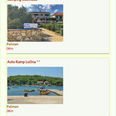
Pašman
0Km
Auto Kamp Lučina **
Pašman
0Km