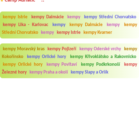
Camp Adriatic **..
kempy Istrie
kempy Dalmácie
kempy
kempy Střední Chorvatsko
kempy Lika - Karlovac
kempy
kempy Dalmácie
kempy
kempy
Střední Chorvatsko
kempy
kempy Istrie
kempy Kvarner
kempy Moravský kras
kempy Pojizeří
kempy Oderské vrchy
kempy
Kokořínsko
kempy Orlické hory
kempy Křivoklátsko a Rakovnicko
kempy Orlické hory
kempy Povltaví
kempy Podkrkonoší
kempy
Železné hory
kempy Praha a okolí
kempy Slapy a Orlík