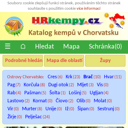
Soubory cookie zlepšují funkci stránek, používáním těchto stránek
souhlasíte s použitím cookie
více informací
☰
⌂
Hledat
Mapa
Schránka(
0
)
Podrobné hledání
Mapa dle oblastí
Župy
Cres
Krk
Brač
Hvar
Ostrovy Chorvatsko:
(6)
(23)
(10)
(11)
Pag
Korčula
Dugi otok
Mljet
Vis
(7)
(8)
(2)
(3)
(0)
Rab
Pašman
Šolta
Lošinj
Ugljan
(4)
(5)
(1)
(5)
(4)
Lastovo
Kornat
Čiovo
Olib
Molat
(2)
(0)
(2)
(0)
(0)
Vir
Murter
Unije
Iž
Šipan
Sestrunj
(0)
(8)
(0)
(0)
(0)
(0)
Žirje
Pelješac
(0)
(24)