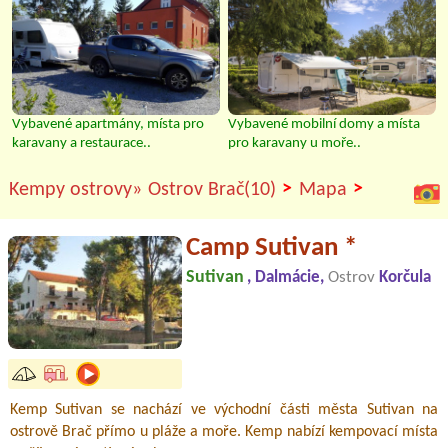
Vybavené apartmány, místa pro
Vybavené mobilní domy a místa
karavany a restaurace..
pro karavany u moře..
>
>
Kempy ostrovy»
Ostrov Brač(10)
Mapa
Camp Sutivan *
Sutivan
, Dalmácie,
Ostrov
Korčula
Kemp Sutivan se nachází ve východní části města Sutivan na
ostrově Brač přímo u pláže a moře. Kemp nabízí kempovací místa