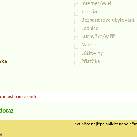
Internet/WiFi
Televize
Bezbariérové ubytování
Lednice
Kuchyňka/vařič
Nádobí
Lůžkoviny
uvka
Přistýlka
ampstipanic.com/en
/dotaz
Text pište nejlépe anlicky nebo ně
es