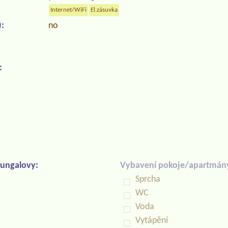
Internet/WiFi
El.zásuvka
:
no
:
ungalovy:
Vybavení pokoje/apartmán
Sprcha
WC
Voda
Vytápění