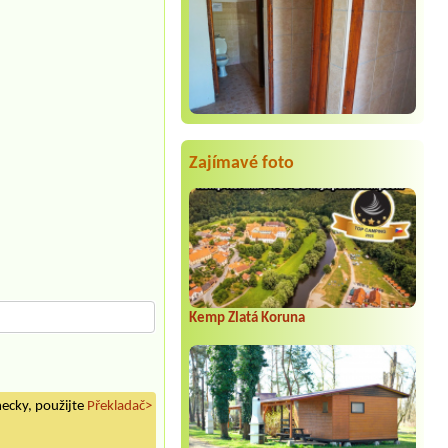
Zajímavé foto
Kemp Zlatá Koruna
mecky, použijte
Překladač>