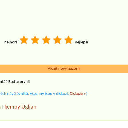
nejhorší
nejlepší
Vložit nový názor
»
ntář. Buďte první!
ých návštěvníků, všechny jsou v diskuzi,
Diskuze »
)
kempy Ugljan
s
|