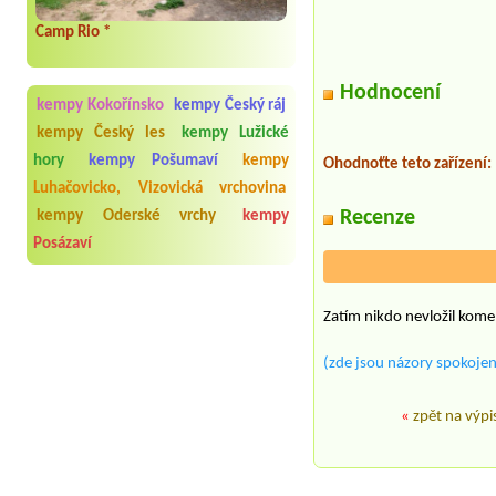
Camp Rio *
Hodnocení
kempy Kokořínsko
kempy Český ráj
kempy Český les
kempy Lužické
hory
kempy Pošumaví
kempy
Ohodnoťte teto zařízení:
Luhačovicko, Vizovická vrchovina
Recenze
kempy Oderské vrchy
kempy
Posázaví
Zatím nikdo nevložil kome
(zde jsou názory spokojen
«
zpět na výpi