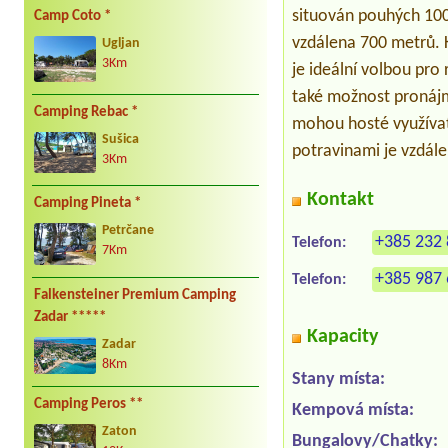
situován pouhých 100 
Camp Coto *
vzdálena 700 metrů. 
Ugljan
3Km
je ideální volbou pro
také možnost pronáj
Camping Rebac *
mohou hosté využívat t
Sušica
potravinami je vzdál
3Km
Kontakt
Camping Pineta *
Petrčane
+385 232 
Telefon:
7Km
+385 987 
Telefon:
Falkensteiner Premium Camping
Zadar *****
Kapacity
Zadar
8Km
Stany místa:
Camping Peros **
Kempová místa:
Zaton
Bungalovy/Chatky: