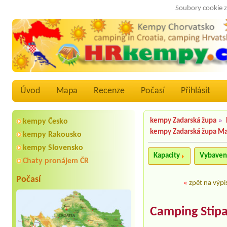
Soubory cookie z
Úvod
Mapa
Recenze
Počasí
Přihlásit
kempy Zadarská župa
»
kempy Česko
kempy Zadarská župa M
kempy Rakousko
kempy Slovensko
Kapacity
Vybaven
Chaty pronájem ČR
Počasí
«
zpět na výpi
Camping Stipa