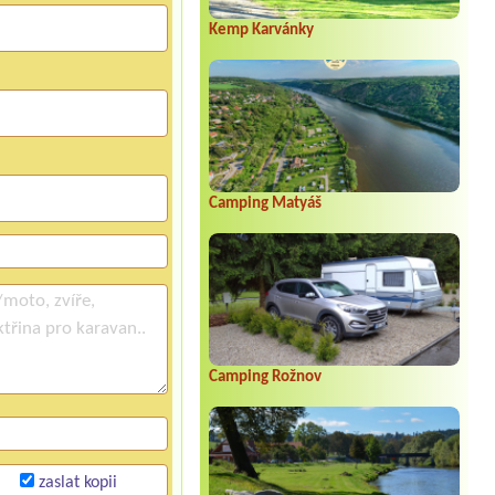
Kemp Karvánky
Camping Matyáš
Camping Rožnov
zaslat kopii