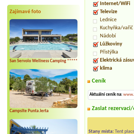
Internet/WiFi
Zajímavé foto
Televize
Lednice
Kuchyňka/vařič
Nádobí
Lůžkoviny
Přistýlka
Elektrická zás
San Servolo Wellness Camping *****
klima
Ceník
Aktuální ceník na
:
www.c
Zaslat rezervaci
Campsite Punta Jerta
Stany místa:
Tent plac