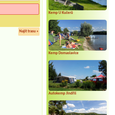
Kemp U Kučerů
Najít trasu »
Kemp Domaslavice
Autokemp Jindřiš