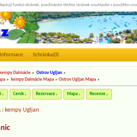
lepšují funkci stránek, používáním těchto stránek souhlasíte s použitím co
Informace
Schránka(
0
)
kempy Dalmácie
»
Ostrov Ugljan
»
apa
»
kempy Dalmácie Mapa
»
Ostrov Ugljan Mapa
»
í
Ceník
Rezervace
Mapa
Recenze
kempy Ugljan
s
|
nic