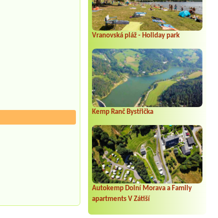
Vranovská pláž - Holiday park
Kemp Ranč Bystřička
Autokemp Dolní Morava a Family
apartments V Zátiší