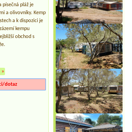
Termín od 2026-07-25 |
Camp Kačjak
 písečná pláž je
**
mi a olivovníky. Kemp
tech a k dispozici je
 zázemí kempu
ejbližší obchod s
že.
»
ci/dotaz