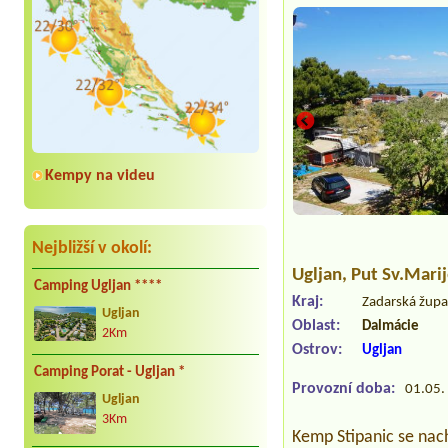
Kempy na videu
Nejbližší v okolí:
Ugljan
, Put Sv.Mari
Camping Ugljan ****
Kraj:
Zadarská žup
Ugljan
Oblast:
Dalmácie
2Km
Ostrov:
Ugljan
Camping Porat - Ugljan *
Provozní doba:
01.05. 
Ugljan
3Km
Kemp Stipanic se nac