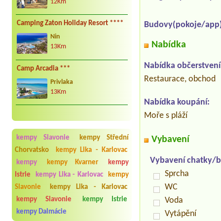
12Km
Camping Zaton Holiday Resort ****
Budovy(pokoje/app)
Nin
Nabídka
13Km
Nabídka občerstvení
Camp Arcadia ***
Restaurace, obchod
Privlaka
13Km
Nabídka koupání:
Moře s pláží
kempy Slavonie
kempy Střední
Vybavení
Chorvatsko
kempy Lika - Karlovac
Vybavení chatky/b
kempy
kempy Kvarner
kempy
Sprcha
Istrie
kempy Lika - Karlovac
kempy
WC
Slavonie
kempy Lika - Karlovac
kempy Slavonie
kempy Istrie
Voda
kempy Dalmácie
Vytápění