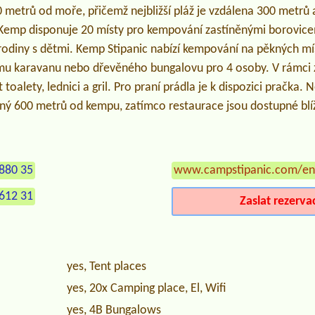
metrů od moře, přičemž nejbližší pláž je vzdálena 300 metrů a
Kemp disponuje 20 místy pro kempování zastíněnými borovice
 rodiny s dětmi. Kemp Stipanic nabízí kempování na pěkných mís
mu karavanu nebo dřevěného bungalovu pro 4 osoby. V rámci
oalety, lednici a gril. Pro praní prádla je k dispozici pračka. N
ený 600 metrů od kempu, zatímco restaurace jsou dostupné blí
880 35
www.campstipanic.com/en
612 31
Zaslat rezerva
yes, Tent places
yes, 20x Camping place, El, Wifi
yes, 4B Bungalows