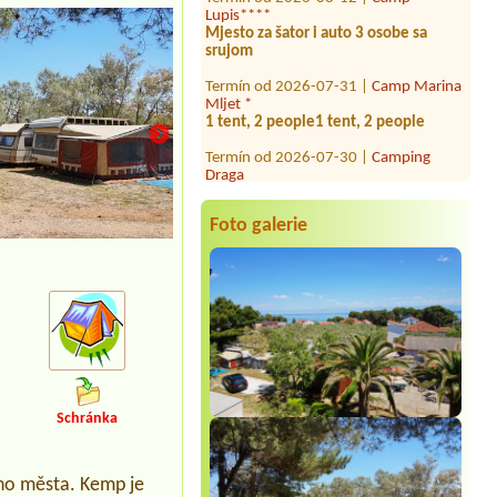
Mjesto za šator i auto 3 osobe sa
srujom
Termín od 2026-07-31 |
Camp Marina
Mljet *
1 tent, 2 people1 tent, 2 people
Termín od 2026-07-30 |
Camping
Draga
1x, 2x person
Termín od 2026-08-15 |
Camp Dole **
5x
Foto galerie
Termín od 2026-08-03 |
Camp
Krvavica *
1x Camping place with electricity for a
campervan
Termín od 2026-10-05 |
Camping
Katinka *
-1x place for car with access to
electricity and near water, 2 person -
Schránka
Termín od 2026-07-27 |
Camp Slapic
****
1 camper van
ého města. Kemp je