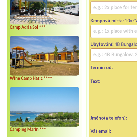
Kempová místa:
20x Ca
Camp Adria Sol ***
Ubytování:
4B Bungal
Termín od:
Wine Camp Hazic ****
Text:
Jméno(a telefon):
Camping Marin ***
Váš email: