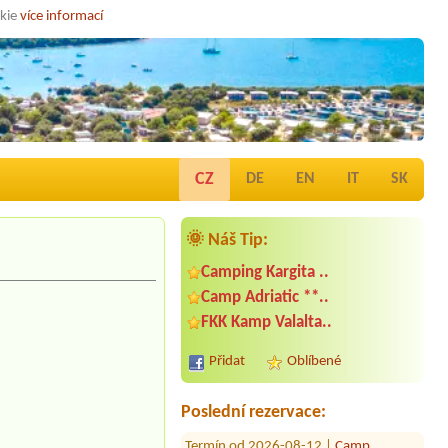
okie
více informací
CZ
DE
EN
IT
SK
🌞 Náš Tip:
Camping Kargita ..
Camp Adriatic **..
Termín od 2026-08-12 |
Camp Banja *
FKK Kamp Valalta..
1 small tent
Termín od 2026-07-30 |
Kamp Park
Přidat
Oblíbené
Umag ****
EconomyCaravan 6m
Poslední rezervace:
Termín od 2026-08-12 |
Camp
Lupis****