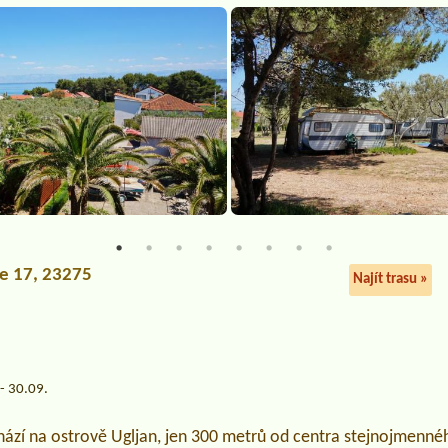
je 17, 23275
Najít trasu »
a
- 30.09.
hází na ostrově Ugljan, jen 300 metrů od centra stejnojmenn