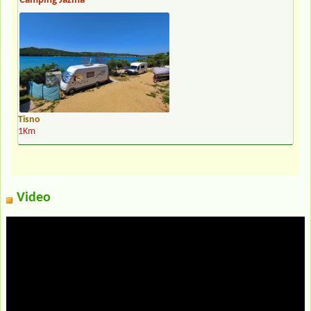
Camping Jazina **
Tisno
1Km
Video