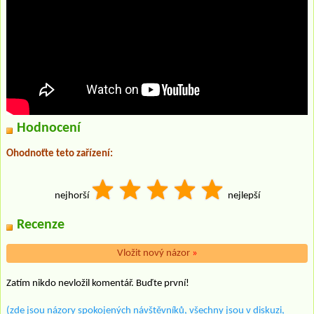
Hodnocení
Ohodnoťte teto zařízení:
nejhorší
nejlepší
Recenze
Vložit nový názor
»
Zatím nikdo nevložil komentář. Buďte první!
(zde jsou názory spokojených návštěvníků, všechny jsou v diskuzi,