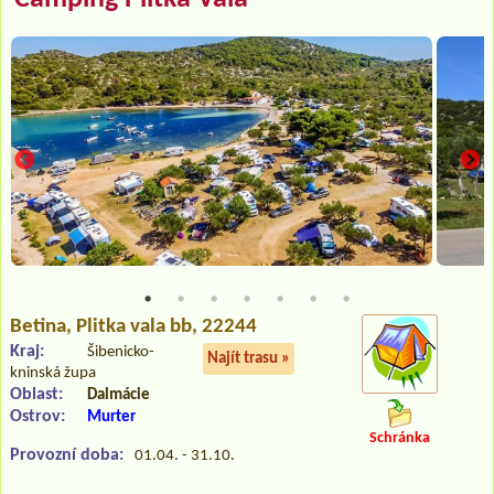
Betina
, Plitka vala bb, 22244
Kraj:
Šibenicko-
Najít trasu »
kninská župa
Oblast:
Dalmácie
Ostrov:
Murter
Schránka
Provozní doba:
01.04. - 31.10.