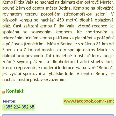
Kemp Plitka Vala se nachází na dalmatském ostrově Murter,
pouhé 2 km od centra města Betina. Kemp se na převážně
rovinatém terénu porostlém středomořskou zelení. V
blízkosti kempu se nachází 450 metrů dlouhá oblázková
pláž. Část zařízení kempu Plitka Vala, včetně recepce, je
společná se sousedním kempem. Ke sportovním a
rekreačním účelům kempu patří výuka plachtění a potápění
a půjčovna jízdních kol. Město Betina je vzdáleno 31 km od
Šibeniku a 7 km od mostu, který spojuje ostrov Murter s
dalmatskou pevninou. Toto malebné turistické letovisko je
známé svými plážemi a dlouholetou tradicí stavby lodí,
kterou reprezentuje moderní loděnice zvaná také "Betina",
jež vyrábí sportovní a rybářské lodě. V centru Betiny se
nachází místní přístav se zázemím.
Kontakt
www.facebook.com/kamppli
Telefon:
+385 224 352 68