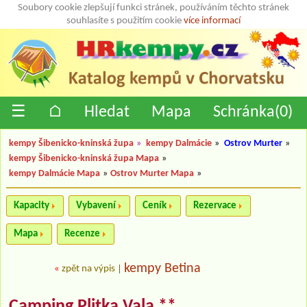
Soubory cookie zlepšují funkci stránek, používáním těchto stránek
souhlasíte s použitím cookie
více informací
☰
⌂
Hledat
Mapa
Schránka(
0
)
kempy Šibenicko-kninská župa
»
kempy Dalmácie
»
Ostrov Murter
»
kempy Šibenicko-kninská župa Mapa
»
kempy Dalmácie Mapa
»
Ostrov Murter Mapa
»
Kapacity
Vybavení
Ceník
Rezervace
Mapa
Recenze
kempy Betina
«
zpět na výpis
|
Camping Plitka Vala **