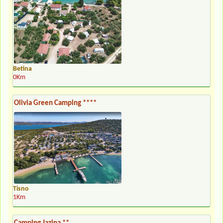
Betina
0Km
Olivia Green Camping ****
Tisno
1Km