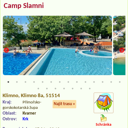
Camp Slamni
Klimno
, Klimno 8a, 51514
Kraj:
Přímořsko-
Najít trasu »
gorskokotarská župa
Oblast:
Kvarner
Ostrov:
Krk
Schránka