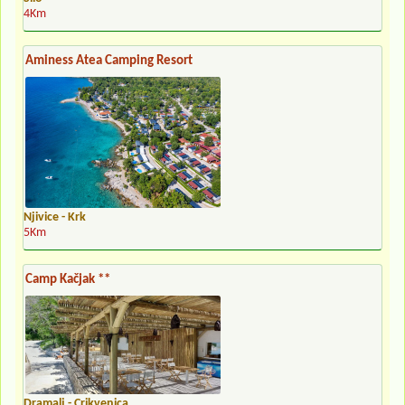
4Km
Aminess Atea Camping Resort
Njivice - Krk
5Km
Camp Kačjak **
Dramalj - Crikvenica