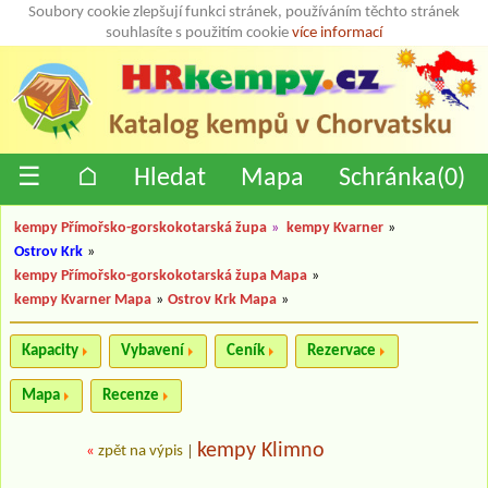
Soubory cookie zlepšují funkci stránek, používáním těchto stránek
souhlasíte s použitím cookie
více informací
☰
⌂
Hledat
Mapa
Schránka(
0
)
kempy Přímořsko-gorskokotarská župa
»
kempy Kvarner
»
Ostrov Krk
»
kempy Přímořsko-gorskokotarská župa Mapa
»
kempy Kvarner Mapa
»
Ostrov Krk Mapa
»
Kapacity
Vybavení
Ceník
Rezervace
Mapa
Recenze
kempy Klimno
«
zpět na výpis
|