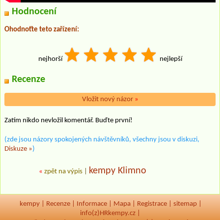
Hodnocení
Ohodnoťte teto zařízení:
nejhorší
nejlepší
Recenze
Vložit nový názor
»
Zatím nikdo nevložil komentář. Buďte první!
(zde jsou názory spokojených návštěvníků, všechny jsou v diskuzi,
Diskuze »
)
kempy Klimno
«
zpět na výpis
|
kempy
|
Recenze
|
Informace
|
Mapa
|
Registrace
|
sitemap
|
info(z)HRkempy.cz |