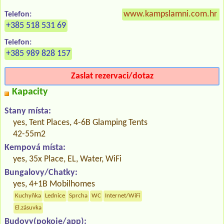
www.kampslamni.com.hr
»
Telefon:
+385 518 531 69
Telefon:
+385 989 828 157
Zaslat rezervaci/dotaz
Kapacity
Stany místa:
yes, Tent Places, 4-6B Glamping Tents
42-55m2
Kempová místa:
yes, 35x Place, EL, Water, WiFi
Bungalovy/Chatky:
yes, 4+1B Mobilhomes
Kuchyňka
Lednice
Sprcha
WC
Internet/WiFi
El.zásuvka
Budovy(pokoje/app):