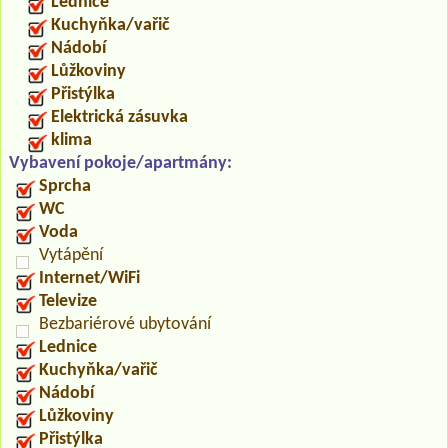
Lednice
Kuchyňka/vařič
Nádobí
Lůžkoviny
Přistýlka
Elektrická zásuvka
klima
Vybavení pokoje/apartmány:
Sprcha
WC
Voda
Vytápění
Internet/WiFi
Televize
Bezbariérové ubytování
Lednice
Kuchyňka/vařič
Nádobí
Lůžkoviny
Přistýlka