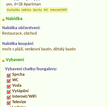
yes, 4+1B Apartman
Kuchyňka
Lednice
Sprcha
WC
Internet/WiFi
Nabídka
Nabídka občerstvení:
Restaurace, obchod
Nabídka koupání:
moře s pláží, venkovní bazén, dětský bazén
Vybavení
Vybavení chatky/bungalovy:
Sprcha
WC
Voda
Vytápění
Internet/WiFi
Televize