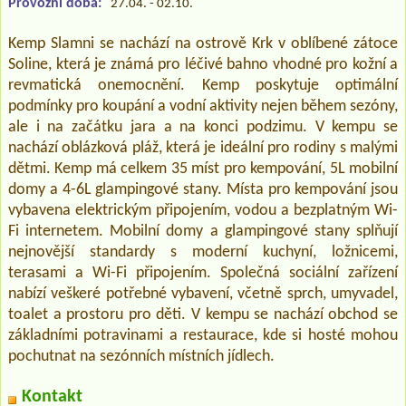
Provozní doba:
27.04. - 02.10.
Kemp Slamni se nachází na ostrově Krk v oblíbené zátoce
Soline, která je známá pro léčivé bahno vhodné pro kožní a
revmatická onemocnění. Kemp poskytuje optimální
podmínky pro koupání a vodní aktivity nejen během sezóny,
ale i na začátku jara a na konci podzimu. V kempu se
nachází oblázková pláž, která je ideální pro rodiny s malými
dětmi. Kemp má celkem 35 míst pro kempování, 5L mobilní
domy a 4-6L glampingové stany. Místa pro kempování jsou
vybavena elektrickým připojením, vodou a bezplatným Wi-
Fi internetem. Mobilní domy a glampingové stany splňují
nejnovější standardy s moderní kuchyní, ložnicemi,
terasami a Wi-Fi připojením. Společná sociální zařízení
nabízí veškeré potřebné vybavení, včetně sprch, umyvadel,
toalet a prostoru pro děti. V kempu se nachází obchod se
základními potravinami a restaurace, kde si hosté mohou
pochutnat na sezónních místních jídlech.
Kontakt