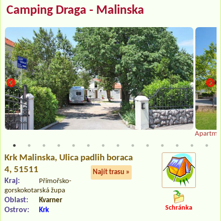
Camping Draga - Malinska
Apartma
Krk Malinska
, Ulica padlih boraca
4, 51511
Najít trasu »
Kraj:
Přímořsko-
gorskokotarská župa
Oblast:
Kvarner
Schránka
Ostrov:
Krk