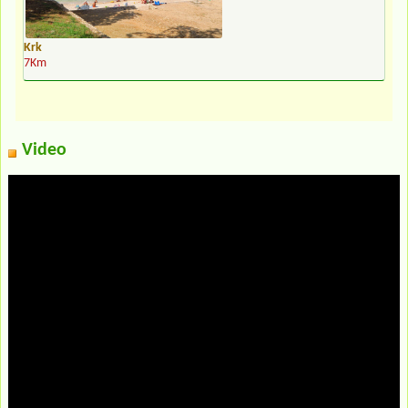
Krk
7Km
Video