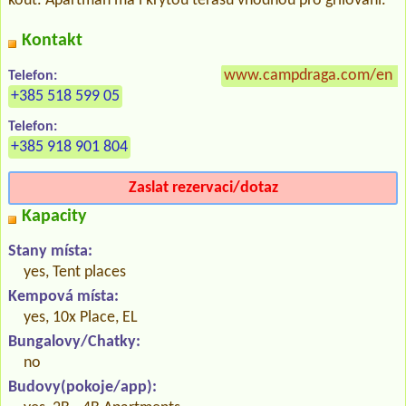
kout. Apartmán má i krytou terasu vhodnou pro grilování.
Kontakt
www.campdraga.com/en
»
Telefon:
+385 518 599 05
Telefon:
+385 918 901 804
Zaslat rezervaci/dotaz
Kapacity
Stany místa:
yes, Tent places
Kempová místa:
yes, 10x Place, EL
Bungalovy/Chatky:
no
Budovy(pokoje/app):