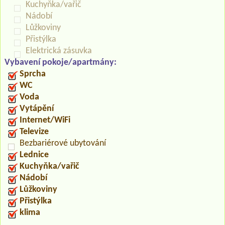
Kuchyňka/vařič
Nádobí
Lůžkoviny
Přistýlka
Elektrická zásuvka
Vybavení pokoje/apartmány:
Sprcha
WC
Voda
Vytápění
Internet/WiFi
Televize
Bezbariérové ubytování
Lednice
Kuchyňka/vařič
Nádobí
Lůžkoviny
Přistýlka
klima