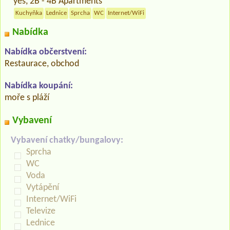
yes, 2B - 4B Apartments
Kuchyňka
Lednice
Sprcha
WC
Internet/WiFi
Nabídka
Nabídka občerstvení:
Restaurace, obchod
Nabídka koupání:
moře s pláží
Vybavení
Vybavení chatky/bungalovy:
Sprcha
WC
Voda
Vytápění
Internet/WiFi
Televize
Lednice