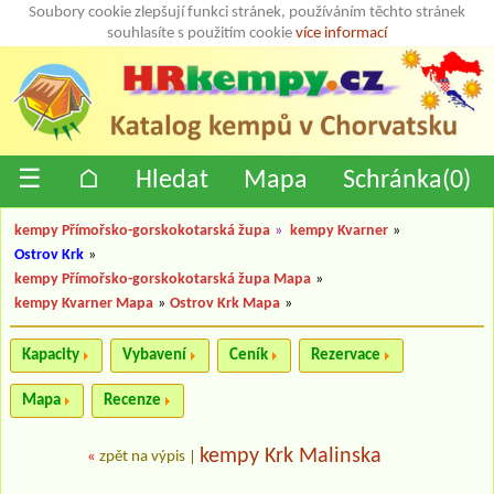
Soubory cookie zlepšují funkci stránek, používáním těchto stránek
souhlasíte s použitím cookie
více informací
☰
⌂
Hledat
Mapa
Schránka(
0
)
kempy Přímořsko-gorskokotarská župa
»
kempy Kvarner
»
Ostrov Krk
»
kempy Přímořsko-gorskokotarská župa Mapa
»
kempy Kvarner Mapa
»
Ostrov Krk Mapa
»
Kapacity
Vybavení
Ceník
Rezervace
Mapa
Recenze
kempy Krk Malinska
«
zpět na výpis
|