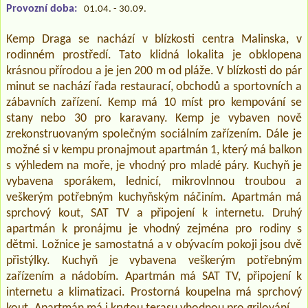
Provozní doba:
01.04. - 30.09.
Kemp Draga se nachází v blízkosti centra Malinska, v
rodinném prostředí. Tato klidná lokalita je obklopena
krásnou přírodou a je jen 200 m od pláže. V blízkosti do pár
minut se nachází řada restaurací, obchodů a sportovních a
zábavních zařízení. Kemp má 10 míst pro kempování se
stany nebo 30 pro karavany. Kemp je vybaven nově
zrekonstruovaným společným sociálním zařízením. Dále je
možné si v kempu pronajmout apartmán 1, který má balkon
s výhledem na moře, je vhodný pro mladé páry. Kuchyň je
vybavena sporákem, lednicí, mikrovlnnou troubou a
veškerým potřebným kuchyňským náčiním. Apartmán má
sprchový kout, SAT TV a připojení k internetu. Druhý
apartmán k pronájmu je vhodný zejména pro rodiny s
dětmi. Ložnice je samostatná a v obývacím pokoji jsou dvě
přistýlky. Kuchyň je vybavena veškerým potřebným
zařízením a nádobím. Apartmán má SAT TV, připojení k
internetu a klimatizaci. Prostorná koupelna má sprchový