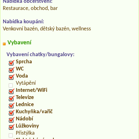
Nabídka občerstvení:
Restaurace, obchod, bar
Nabídka koupání:
Venkovní bazén, dětský bazén, wellness
Vybavení
Vybavení chatky/bungalovy:
Sprcha
WC
Voda
Vytápění
Internet/WiFi
Televize
Lednice
Kuchyňka/vařič
Nádobí
Lůžkoviny
Přistýlka