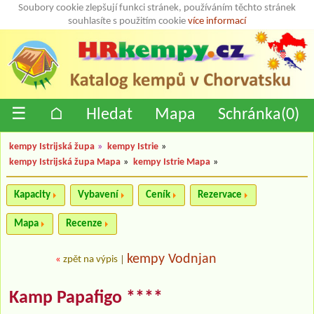
Soubory cookie zlepšují funkci stránek, používáním těchto stránek
souhlasíte s použitím cookie
více informací
☰
⌂
Hledat
Mapa
Schránka(
0
)
kempy Istrijská župa
»
kempy Istrie
»
kempy Istrijská župa Mapa
»
kempy Istrie Mapa
»
Kapacity
Vybavení
Ceník
Rezervace
Mapa
Recenze
kempy Vodnjan
«
zpět na výpis
|
Kamp Papafigo ****