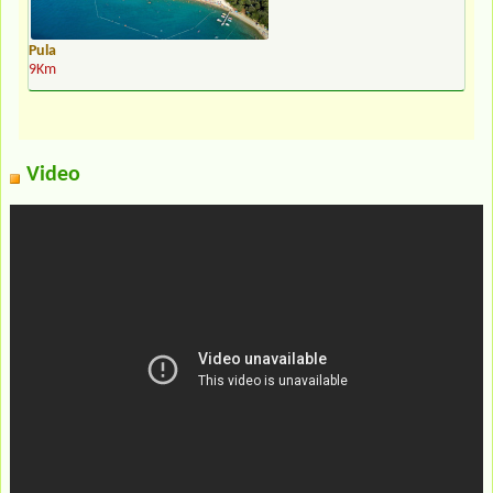
Pula
9Km
Video