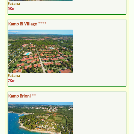
Fažana
5Km
Kamp Bi Village ****
Fažana
7Km
Kamp Brioni **