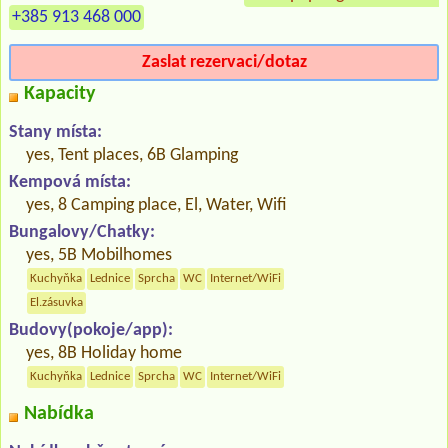
+385 913 468 000
Zaslat rezervaci/dotaz
Kapacity
Stany místa:
yes, Tent places, 6B Glamping
Kempová místa:
yes, 8 Camping place, El, Water, Wifi
Bungalovy/Chatky:
yes, 5B Mobilhomes
Kuchyňka
Lednice
Sprcha
WC
Internet/WiFi
El.zásuvka
Budovy(pokoje/app):
yes, 8B Holiday home
Kuchyňka
Lednice
Sprcha
WC
Internet/WiFi
Nabídka