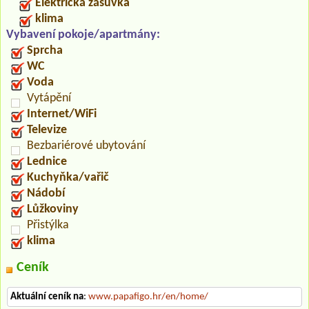
Elektrická zásuvka
klima
Vybavení pokoje/apartmány:
Sprcha
WC
Voda
Vytápění
Internet/WiFi
Televize
Bezbariérové ubytování
Lednice
Kuchyňka/vařič
Nádobí
Lůžkoviny
Přistýlka
klima
Ceník
Aktuální ceník na
:
www.papafigo.hr/en/home/