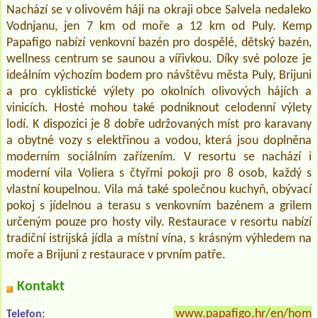
Nachází se v olivovém háji na okraji obce Salvela nedaleko
Vodnjanu, jen 7 km od moře a 12 km od Puly. Kemp
Papafigo nabízí venkovní bazén pro dospělé, dětský bazén,
wellness centrum se saunou a vířivkou. Díky své poloze je
ideálním výchozím bodem pro návštěvu města Puly, Brijuni
a pro cyklistické výlety po okolních olivových hájích a
vinicích. Hosté mohou také podniknout celodenní výlety
lodí. K dispozici je 8 dobře udržovaných míst pro karavany
a obytné vozy s elektřinou a vodou, která jsou doplněna
moderním sociálním zařízením. V resortu se nachází i
moderní vila Voliera s čtyřmi pokoji pro 8 osob, každý s
vlastní koupelnou. Vila má také společnou kuchyň, obývací
pokoj s jídelnou a terasu s venkovním bazénem a grilem
určeným pouze pro hosty vily. Restaurace v resortu nabízí
tradiční istrijská jídla a místní vína, s krásným výhledem na
moře a Brijuni z restaurace v prvním patře.
Kontakt
www.papafigo.hr/en/home
Telefon: