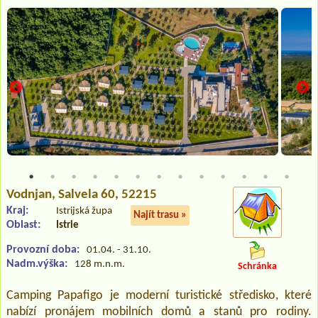
Vodnjan
, Salvela 60, 52215
Kraj:
Istrijská župa
Najít trasu »
Oblast:
Istrie
Provozní doba:
01.04. - 31.10.
Nadm.výška:
128 m.n.m.
Schránka
Camping Papafigo je moderní turistické středisko, které
nabízí pronájem mobilních domů a stanů pro rodiny.