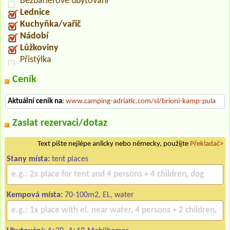
Bezbariérové ubytování
Lednice
Kuchyňka/vařič
Nádobí
Lůžkoviny
Přistýlka
Ceník
Aktuální ceník na
:
www.camping-adriatic.com/sl/brioni-kamp-pula
Zaslat rezervaci/dotaz
Text pište nejlépe anlicky nebo německy, použijte
Překladač>
Stany místa:
tent places
Kempová místa:
70-100m2, EL, water