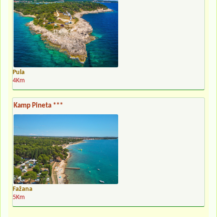
Pula
4Km
Kamp Pineta ***
Fažana
5Km