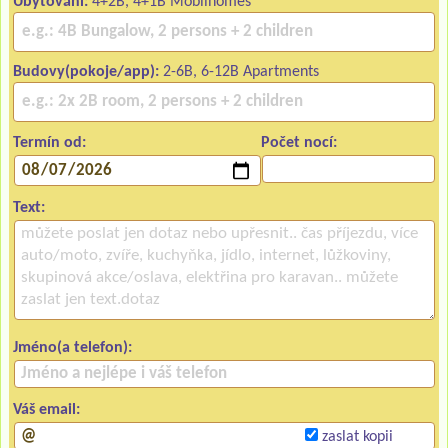
Ubytování:
4+2B, 4+1B Mobilhomes
Budovy(pokoje/app):
2-6B, 6-12B Apartments
Termín od:
Počet nocí:
Text:
Jméno(a telefon):
Váš email:
zaslat kopii