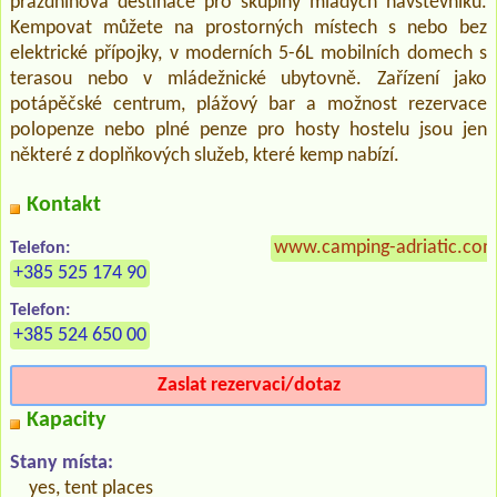
prázdninová destinace pro skupiny mladých návštěvníků.
Kempovat můžete na prostorných místech s nebo bez
elektrické přípojky, v moderních 5-6L mobilních domech s
terasou nebo v mládežnické ubytovně. Zařízení jako
potápěčské centrum, plážový bar a možnost rezervace
polopenze nebo plné penze pro hosty hostelu jsou jen
některé z doplňkových služeb, které kemp nabízí.
Kontakt
www.camping-adriatic.com/
Telefon:
+385 525 174 90
Telefon:
+385 524 650 00
Zaslat rezervaci/dotaz
Kapacity
Stany místa:
yes, tent places