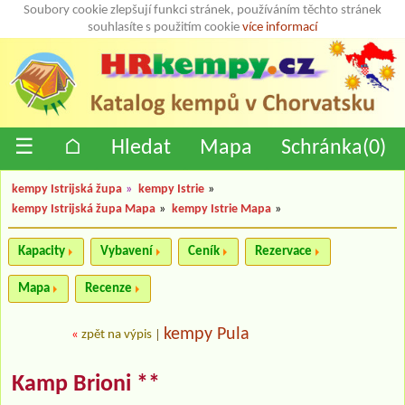
Soubory cookie zlepšují funkci stránek, používáním těchto stránek
souhlasíte s použitím cookie
více informací
☰
⌂
Hledat
Mapa
Schránka(
0
)
kempy Istrijská župa
»
kempy Istrie
»
kempy Istrijská župa Mapa
»
kempy Istrie Mapa
»
Kapacity
Vybavení
Ceník
Rezervace
Mapa
Recenze
kempy Pula
«
zpět na výpis
|
Kamp Brioni **