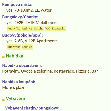
Kempová místa:
yes, 70-100m2, EL, water
Bungalovy/Chatky:
yes, 4+2B, 4+1B Mobilhomes
Kuchyňka
Lednice
Sprcha
WC
El.zásuvka
Budovy(pokoje/app):
yes, 2-6B, 6-12B Apartments
Kuchyňka
Lednice
Nabídka
Nabídka občerstvení:
Potraviny, Ovoce a zelenina, Restaurace, Pizzerie, Bar
Nabídka koupání:
Moře s pláží
Vybavení
Vybavení chatky/bungalovy: