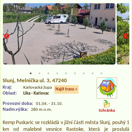
Slunj
, Melnička ul. 3, 47240
Kraj:
Karlovacká župa
Najít trasu »
Oblast:
Lika - Karlovac
Provozní doba:
01.04. - 31.10.
Nadm.výška:
280 m.n.m.
Schránka
Kemp Puskaric se rozkládá v jižní části města Slunj, pouhý 1
km od malebné vesnice Rastoke, která je proslulá