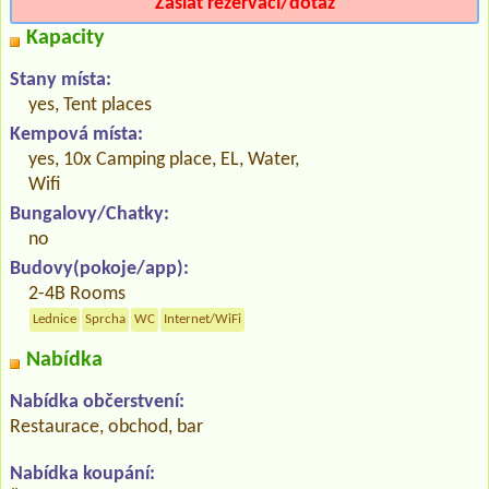
Zaslat rezervaci/dotaz
Kapacity
Stany místa:
yes, Tent places
Kempová místa:
yes, 10x Camping place, EL, Water,
Wifi
Bungalovy/Chatky:
no
Budovy(pokoje/app):
2-4B Rooms
Lednice
Sprcha
WC
Internet/WiFi
Nabídka
Nabídka občerstvení:
Restaurace, obchod, bar
Nabídka koupání: