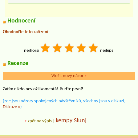
Hodnocení
Ohodnoťte teto zařízení:
nejhorší
nejlepší
Recenze
Vložit nový názor
»
Zatím nikdo nevložil komentář. Buďte první!
(zde jsou názory spokojených návštěvníků, všechny jsou v diskuzi,
Diskuze »
)
kempy Slunj
«
zpět na výpis
|