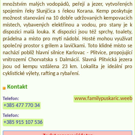
množstvím malých vodopádů, peřejí a jezer, vytvořených
spojením řeky Slunjčica s řekou Korana. Kemp poskytuje
možnost stanování na 10 dobře udržovaných kempovacích
místech, vybavených elektřinou a vodou, pro stany je k
dispozici malá louka. K dispozici jsou též sprchy, toalety,
prádelna a místo pro mytí nádobí. Hosté mohou využívat
společný prostor s grilem a lavičkami. Toto klidné místo se
nachází poblíž hlavní silnice Karlovac - Plitvice, propojující
vnitrozemí Chorvatska s Dalmácií. Slavná Plitvická jezera
jsou od kempu vzdálena 23 km. Lokalita je ideální pro
cyklistické výlety, rafting a rybaření.
Kontakt
www.familypuskaric.weebl
Telefon:
+385 477 770 34
Telefon:
+385 915 107 536