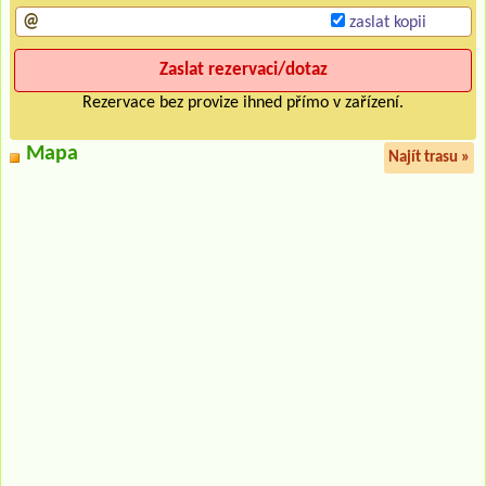
zaslat kopii
Rezervace bez provize ihned přímo v zařízení.
Mapa
Najít trasu »