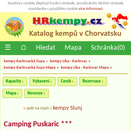
Soubory cookie zlepšují funkci stránek, používáním těchto stránek
souhlasíte s použitím cookie
více informací
☰
⌂
Hledat
Mapa
Schránka(
0
)
kempy Karlovacká župa
»
kempy Lika - Karlovac
»
kempy Karlovacká župa Mapa
»
kempy Lika - Karlovac Mapa
»
Kapacity
Vybavení
Ceník
Rezervace
Mapa
Recenze
kempy Slunj
«
zpět na výpis
|
Camping Puskaric ***