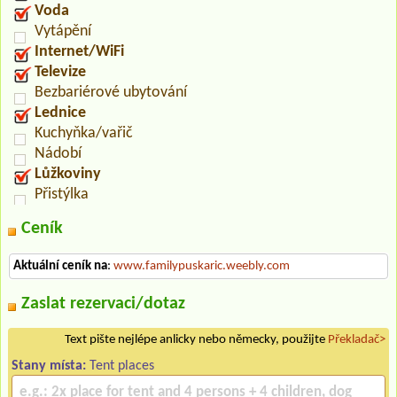
Voda
Vytápění
Internet/WiFi
Televize
Bezbariérové ubytování
Lednice
Kuchyňka/vařič
Nádobí
Lůžkoviny
Přistýlka
Ceník
Aktuální ceník na
:
www.familypuskaric.weebly.com
Zaslat rezervaci/dotaz
Text pište nejlépe anlicky nebo německy, použijte
Překladač>
Stany místa:
Tent places