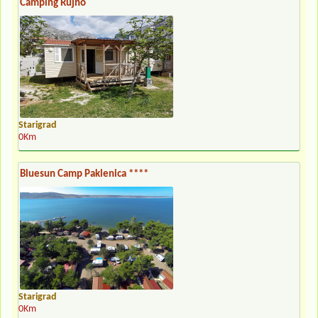
Camping Rujno
Starigrad
0Km
Bluesun Camp Paklenica ****
Starigrad
0Km