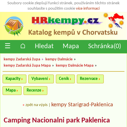
Soubory cookie zlepšují funkci stránek, používáním těchto stránek
souhlasíte s použitím cookie
více informací
☰
⌂
Hledat
Mapa
Schránka(
0
)
kempy Zadarská župa
»
kempy Dalmácie
»
kempy Zadarská župa Mapa
»
kempy Dalmácie Mapa
»
Kapacity
Vybavení
Ceník
Rezervace
Mapa
Recenze
kempy Starigrad-Paklenica
«
zpět na výpis
|
Camping Nacionalni park Paklenica