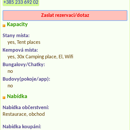
+385 233 692 02
Zaslat rezervaci/dotaz
Kapacity
Stany místa:
yes, Tent places
Kempová místa:
yes, 30x Camping place, El, Wifi
Bungalovy/Chatky:
no
Budovy(pokoje/app):
no
Nabídka
Nabídka občerstvení:
Restaurace, obchod
Nabídka koupání: