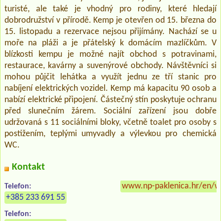
turisté, ale také je vhodný pro rodiny, které hledají
dobrodružství v přírodě. Kemp je otevřen od 15. března do
15. listopadu a rezervace nejsou přijímány. Nachází se u
moře na pláži a je přátelský k domácím mazlíčkům. V
blízkosti kempu je možné najít obchod s potravinami,
restaurace, kavárny a suvenýrové obchody. Návštěvníci si
mohou půjčit lehátka a využít jednu ze tří stanic pro
nabíjení elektrických vozidel. Kemp má kapacitu 90 osob a
nabízí elektrické připojení. Částečný stín poskytuje ochranu
před slunečním žárem. Sociální zařízení jsou dobře
udržovaná s 11 sociálními bloky, včetně toalet pro osoby s
postižením, teplými umyvadly a výlevkou pro chemická
WC.
Kontakt
www.np-paklenica.hr/en/wh
Telefon:
+385 233 691 55
Telefon: