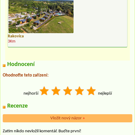
Rakovica
3Km
Hodnocení
Ohodnoťte teto zařízení:
nejhorší
nejlepší
Recenze
Vložit nový názor
»
Zatím nikdo nevložil komentář. Buďte první!