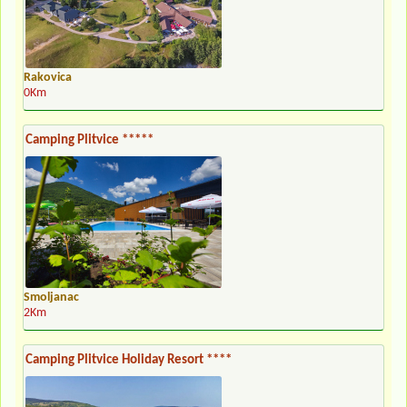
Rakovica
0Km
Camping Plitvice *****
Smoljanac
2Km
Camping Plitvice Holiday Resort ****