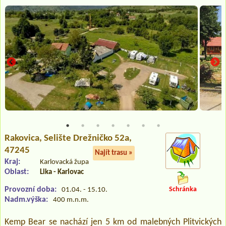
Rakovica
, Selište Drežničko 52a,
47245
Najít trasu »
Kraj:
Karlovacká župa
Oblast:
Lika - Karlovac
Provozní doba:
Schránka
01.04. - 15.10.
Nadm.výška:
400 m.n.m.
Kemp Bear se nachází jen 5 km od malebných Plitvických