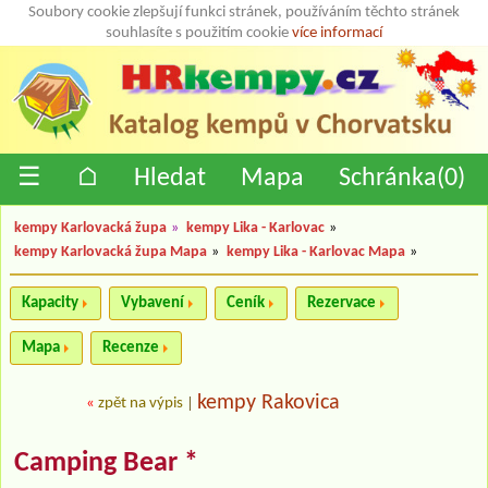
Soubory cookie zlepšují funkci stránek, používáním těchto stránek
souhlasíte s použitím cookie
více informací
☰
⌂
Hledat
Mapa
Schránka(
0
)
kempy Karlovacká župa
»
kempy Lika - Karlovac
»
kempy Karlovacká župa Mapa
»
kempy Lika - Karlovac Mapa
»
Kapacity
Vybavení
Ceník
Rezervace
Mapa
Recenze
kempy Rakovica
«
zpět na výpis
|
Camping Bear *