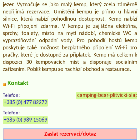
jezer. Vyznačuje se jako malý kemp, který zcela záměrně
nepřijímá rezervace. Umístění kempu je přímo u hlavní
silnice, která nabízí pohodlnou dostupnost. Kemp nabízí
Wi-Fi připojení zdarma. V kempu je zajištěna elektřina,
sprchy, toalety, místo na mytí nádobí, chemické WC a
vyprazdňování odpadní vody. Pro pohodlí hostů kemp
poskytuje také možnost bezplatného připojení Wi-Fi pro
pračky, které je dostupné za příplatek. Kemp má celkem k
dispozici 30 kempovacích míst a disponuje sociálním
zařízením. Poblíž kempu se nachází obchod a restaurace.
Kontakt
camping-bear-plitvicki-slap
Telefon:
+385 (0) 477 82272
Telefon:
+385 (0) 989 15069
Zaslat rezervaci/dotaz