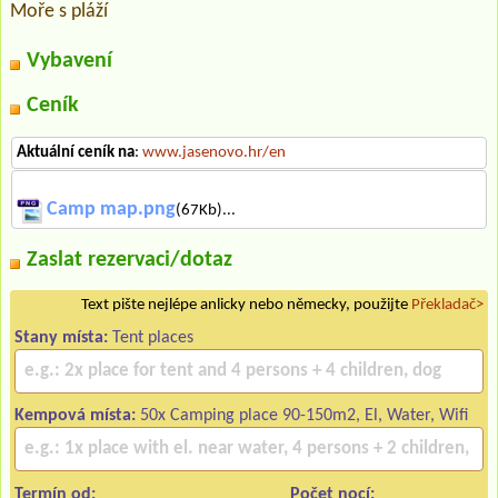
Moře s pláží
Vybavení
Ceník
Aktuální ceník na
:
www.jasenovo.hr/en
Camp map.png
(67Kb)...
Zaslat rezervaci/dotaz
Text pište nejlépe anlicky nebo německy, použijte
Překladač>
Stany místa:
Tent places
Kempová místa:
50x Camping place 90-150m2, El, Water, Wifi
Termín od:
Počet nocí: