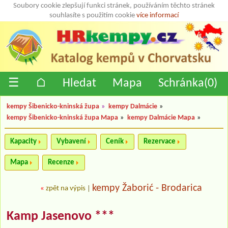
Soubory cookie zlepšují funkci stránek, používáním těchto stránek
souhlasíte s použitím cookie
více informací
☰
⌂
Hledat
Mapa
Schránka(
0
)
kempy Šibenicko-kninská župa
»
kempy Dalmácie
»
kempy Šibenicko-kninská župa Mapa
»
kempy Dalmácie Mapa
»
Kapacity
Vybavení
Ceník
Rezervace
Mapa
Recenze
kempy Žaborić - Brodarica
«
zpět na výpis
|
Kamp Jasenovo ***