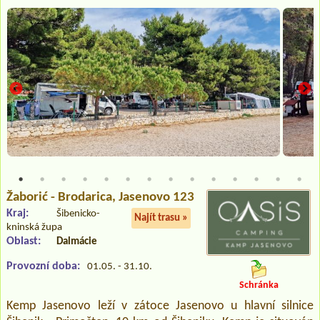
Žaborić - Brodarica
, Jasenovo 123
Kraj:
Šibenicko-
Najít trasu »
kninská župa
Oblast:
Dalmácie
Provozní doba:
01.05. - 31.10.
Schránka
Kemp Jasenovo leží v zátoce Jasenovo u hlavní silnice