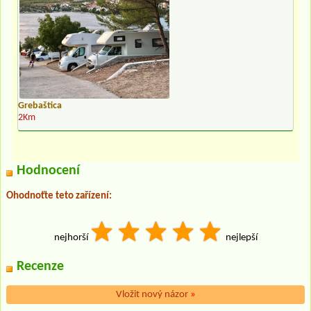
Grebaštica
2Km
Hodnocení
Ohodnoťte teto zařízení:
nejhorší
nejlepší
Recenze
Vložit nový názor
»