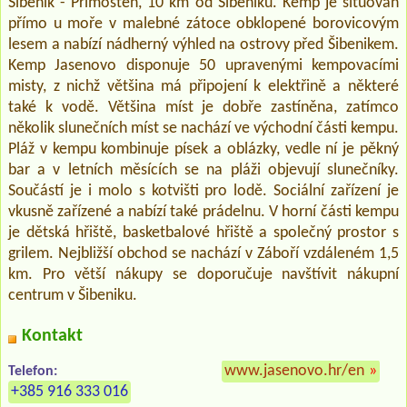
Šibenik - Primošten, 10 km od Šibeniku. Kemp je situován
přímo u moře v malebné zátoce obklopené borovicovým
lesem a nabízí nádherný výhled na ostrovy před Šibenikem.
Kemp Jasenovo disponuje 50 upravenými kempovacími
misty, z nichž většina má připojení k elektřině a některé
také k vodě. Většina míst je dobře zastíněna, zatímco
několik slunečních míst se nachází ve východní části kempu.
Pláž v kempu kombinuje písek a oblázky, vedle ní je pěkný
bar a v letních měsících se na pláži objevují slunečníky.
Součástí je i molo s kotvišti pro lodě. Sociální zařízení je
vkusně zařízené a nabízí také prádelnu. V horní části kempu
je dětská hřiště, basketbalové hřiště a společný prostor s
grilem. Nejbližší obchod se nachází v Záboří vzdáleném 1,5
km. Pro větší nákupy se doporučuje navštívit nákupní
centrum v Šibeniku.
Kontakt
www.jasenovo.hr/en
»
Telefon:
+385 916 333 016