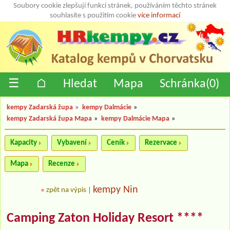
Soubory cookie zlepšují funkci stránek, používáním těchto stránek
souhlasíte s použitím cookie
více informací
☰
⌂
Hledat
Mapa
Schránka(
0
)
kempy Zadarská župa
»
kempy Dalmácie
»
kempy Zadarská župa Mapa
»
kempy Dalmácie Mapa
»
Kapacity
Vybavení
Ceník
Rezervace
Mapa
Recenze
kempy Nin
«
zpět na výpis
|
Camping Zaton Holiday Resort ****