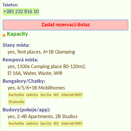
Telefon:
+385 232 816 10
Zaslat rezervaci/dotaz
Kapacity
Stany místa:
yes, Tent places, 4+1B Glamping
Kempová místa:
yes, 1100x Camping place 80-120m2,
El 16A, Water, Waste, Wifi
Bungalovy/Chatky:
yes, 4/5/6+1B Mobilhomes
Kuchyňka
Lednice
Sprcha
WC
Internet/WiFi
El.zásuvka
Budovy(pokoje/app):
yes, 2-4B Apartments, 2B Studios
Kuchyňka
Lednice
Sprcha
WC
Internet/WiFi