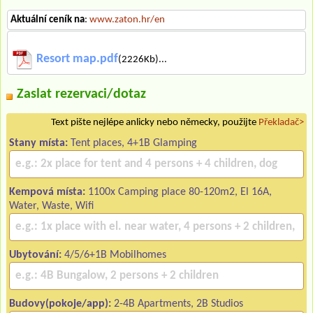
Aktuální ceník na
:
www.zaton.hr/en
Resort map.pdf
(2226Kb)...
Zaslat rezervaci/dotaz
Text pište nejlépe anlicky nebo německy, použijte
Překladač>
Stany místa:
Tent places, 4+1B Glamping
Kempová místa:
1100x Camping place 80-120m2, El 16A,
Water, Waste, Wifi
Ubytování:
4/5/6+1B Mobilhomes
Budovy(pokoje/app):
2-4B Apartments, 2B Studios