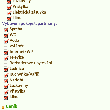
Lůžkoviny
Přistýlka
Elektrická zásuvka
klima
Vybavení pokoje/apartmány:
Sprcha
WC
Voda
Vytápění
Internet/WiFi
Televize
Bezbariérové ubytování
Lednice
Kuchyňka/vařič
Nádobí
Lůžkoviny
Přistýlka
klima
Ceník