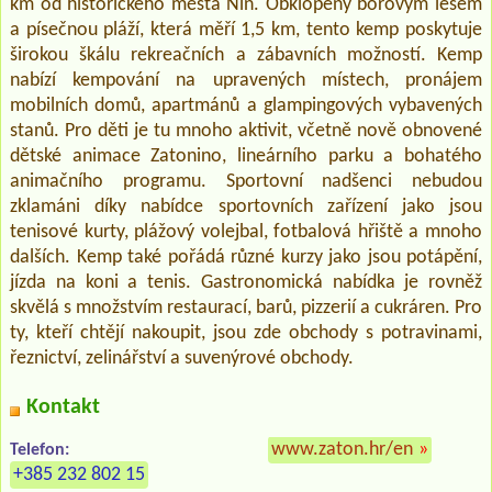
km od historického města Nin. Obklopený borovým lesem
a písečnou pláží, která měří 1,5 km, tento kemp poskytuje
širokou škálu rekreačních a zábavních možností. Kemp
nabízí kempování na upravených místech, pronájem
mobilních domů, apartmánů a glampingových vybavených
stanů. Pro děti je tu mnoho aktivit, včetně nově obnovené
dětské animace Zatonino, lineárního parku a bohatého
animačního programu. Sportovní nadšenci nebudou
zklamáni díky nabídce sportovních zařízení jako jsou
tenisové kurty, plážový volejbal, fotbalová hřiště a mnoho
dalších. Kemp také pořádá různé kurzy jako jsou potápění,
jízda na koni a tenis. Gastronomická nabídka je rovněž
skvělá s množstvím restaurací, barů, pizzerií a cukráren. Pro
ty, kteří chtějí nakoupit, jsou zde obchody s potravinami,
řeznictví, zelinářství a suvenýrové obchody.
Kontakt
www.zaton.hr/en
»
Telefon:
+385 232 802 15