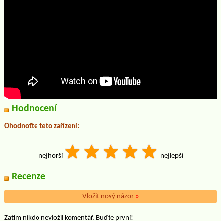
Hodnocení
Ohodnoťte teto zařízení:
nejhorší
nejlepší
Recenze
Vložit nový názor
»
Zatím nikdo nevložil komentář. Buďte první!