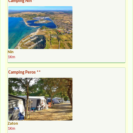
Camping Nin *
Nin
1Km
Camping Peros **
Zaton
1Km