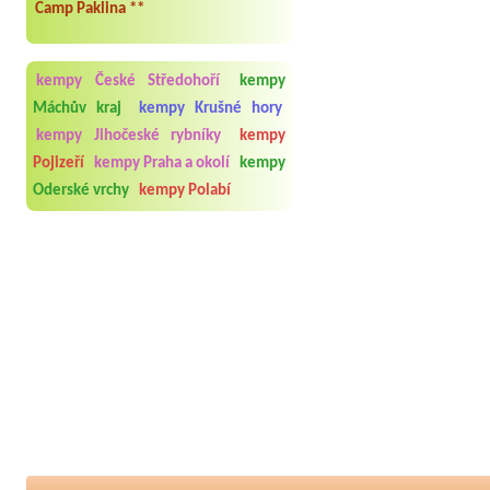
Camp Paklina **
kempy České Středohoří
kempy
Máchův kraj
kempy Krušné hory
kempy Jihočeské rybníky
kempy
Pojizeří
kempy Praha a okolí
kempy
Oderské vrchy
kempy Polabí