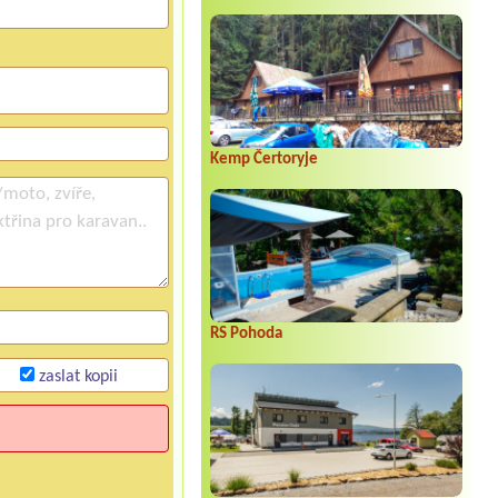
Kemp Čertoryje
RS Pohoda
zaslat kopii