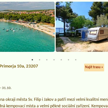
 Primorja 10a, 23207
Najít trasu »
a
- 31.10.
na okraji města Sv. Filip i Jakov a patří mezi velmi kvalitní me
dná kempovací místa a velmi pěkné sociální zařízení. Kempovac