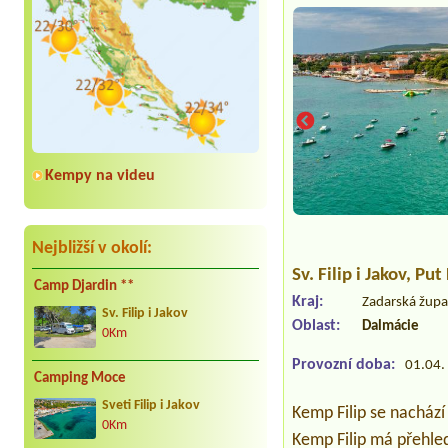
Kempy na videu
Nejbližší v okolí:
Sv. Filip i Jakov
, Put
Camp Djardin **
Kraj:
Zadarská žup
Sv. Filip i Jakov
Oblast:
Dalmácie
0Km
Provozní doba:
01.04. 
Camping Moce
Sveti Filip i Jakov
Kemp Filip se nachází 
0Km
Kemp Filip má přehle