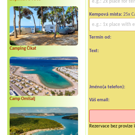
Kempová místa:
25x Ca
Termín od:
Camping Čikat
Text:
Jméno(a telefon):
Camp Omišalj
Váš email:
Rezervace bez provize i