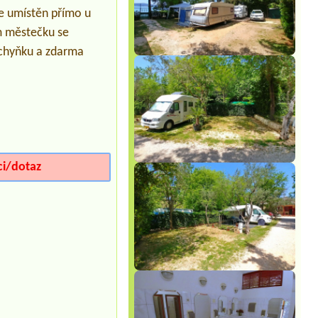
direkt am Meer3 Erwachsene und 2
je umístěn přímo u
kinder
ém městečku se
uchyňku a zdarma
ci/dotaz