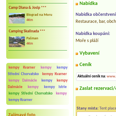
Nabídka
Camp Diana & Josip ***
Nabídka občerstvení
Biograd na Moru
4Km
Restaurace, bar, obc
Camping Skalinada ***
Nabídka koupání:
Pašman
Moře s pláží
4Km
Vybavení
Ceník
kempy Kvarner
kempy
kempy
Střední Chorvatsko
kempy Kvarner
Aktuální ceník na
:
www.c
kempy Dalmácie
kempy
kempy
Dalmácie
kempy
kempy Istrie
Zaslat rezervaci
kempy Střední Chorvatsko
kempy
kempy Kvarner
Stany místa:
Tent plac
Zajímavé foto