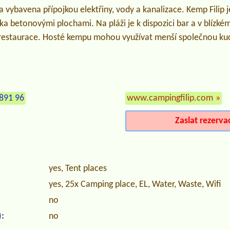
 vybavena přípojkou elektřiny, vody a kanalizace. Kemp Filip 
ika betonovými plochami. Na pláži je k dispozici bar a v blízk
 restaurace. Hosté kempu mohou využívat menší společnou k
891 96
www.campingfilip.com
»
Zaslat rezerva
yes, Tent places
yes, 25x Camping place, EL, Water, Waste, Wifi
no
:
no