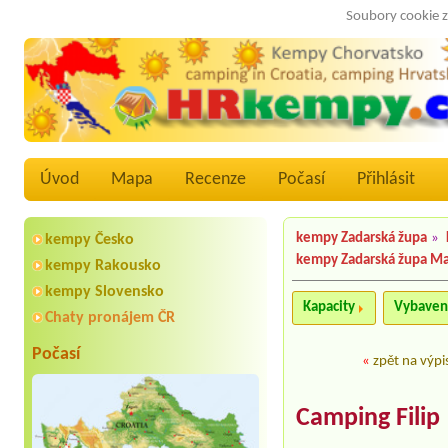
Soubory cookie z
Úvod
Mapa
Recenze
Počasí
Přihlásit
kempy Zadarská župa
»
kempy Česko
kempy Zadarská župa M
kempy Rakousko
kempy Slovensko
Kapacity
Vybaven
Chaty pronájem ČR
Počasí
«
zpět na výpi
Camping Filip