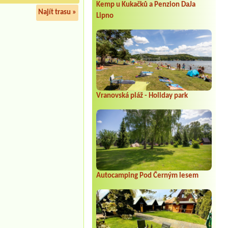
Kemp u Kukačků a Penzion DaJa
Najít trasu »
Lipno
Vranovská pláž - Holiday park
Autocamping Pod Černým lesem