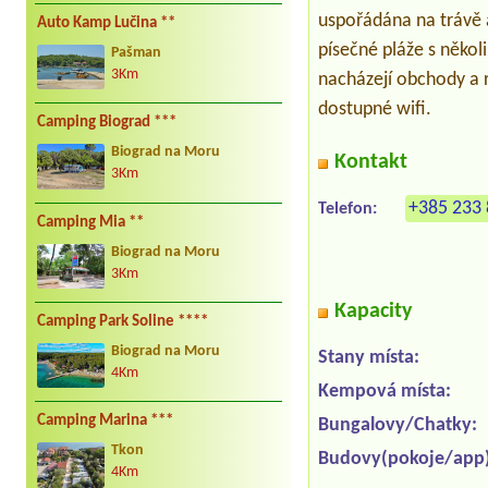
uspořádána na trávě a
Auto Kamp Lučina **
písečné pláže s někol
Pašman
3Km
nacházejí obchody a
dostupné wifi.
Camping Biograd ***
Biograd na Moru
Kontakt
3Km
+385 233 
Telefon:
Camping Mia **
Biograd na Moru
3Km
Kapacity
Camping Park Soline ****
Biograd na Moru
Stany místa:
4Km
Kempová místa:
Camping Marina ***
Bungalovy/Chatky:
Tkon
Budovy(pokoje/app)
4Km