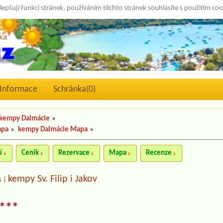
lepšují funkci stránek, používáním těchto stránek souhlasíte s použitím co
Informace
Schránka(
0
)
kempy Dalmácie
»
apa
»
kempy Dalmácie Mapa
»
í
Ceník
Rezervace
Mapa
Recenze
kempy Sv. Filip i Jakov
s
|
 ***