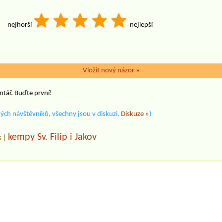
nejhorší
nejlepší
Vložit nový názor
»
ntář. Buďte první!
ých návštěvníků, všechny jsou v diskuzi,
Diskuze »
)
kempy Sv. Filip i Jakov
s
|