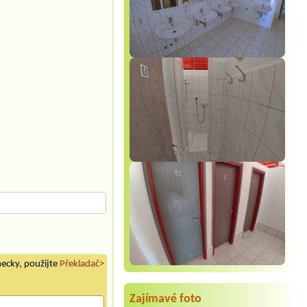
mecky, použijte
Překladač>
Zajímavé foto