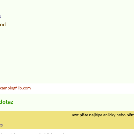
:
hod
ampingfilip.com
/dotaz
Text pište nejlépe anlicky nebo ně
es