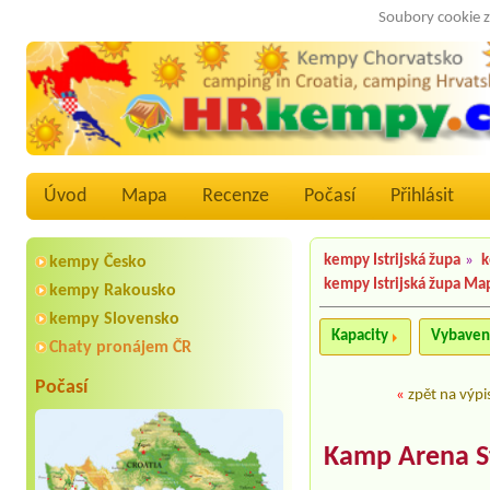
Soubory cookie z
Úvod
Mapa
Recenze
Počasí
Přihlásit
kempy Istrijská župa
»
k
kempy Česko
kempy Istrijská župa Ma
kempy Rakousko
kempy Slovensko
Kapacity
Vybaven
Chaty pronájem ČR
Počasí
«
zpět na výpi
Kamp Arena S