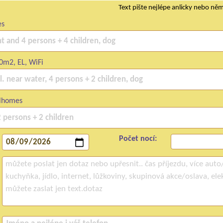
Text pište nejlépe anlicky nebo ně
es
0m2, EL, WiFi
lhomes
Počet nocí: