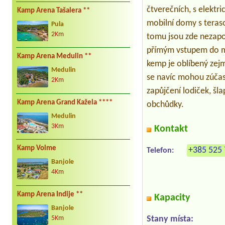
čtverečních, s elektr
Kamp Arena Tašalera **
mobilní domy s teraso
Pula
2Km
tomu jsou zde nezapo
přímým vstupem do m
Kamp Arena Medulin **
kemp je oblíbený zej
Medulin
se navíc mohou zúčast
2Km
zapůjčení lodiček, šl
Kamp Arena Grand Kažela ****
obchůdky.
Medulin
3Km
Kontakt
Kamp Volme
+385 525 
Telefon:
Banjole
4Km
Kamp Arena Indije **
Kapacity
Banjole
Stany místa:
5Km