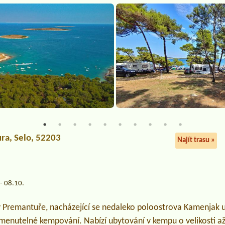
ura
, Selo, 52203
Najít trasu »
- 08.10.
Premantuře, nacházející se nedaleko poloostrova Kamenjak u P
enutelné kempování. Nabízí ubytování v kempu o velikosti a