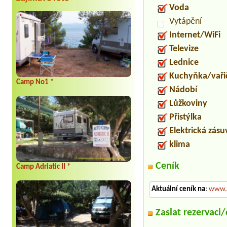
Voda
Vytápění
Internet/WiFi
Televize
Lednice
Kuchyňka/vaři
Camp No1 *
Nádobí
Lůžkoviny
Přistýlka
Elektrická zás
klima
Ceník
Camp Adriatic II *
Aktuální ceník na
:
www.a
Zaslat rezervaci