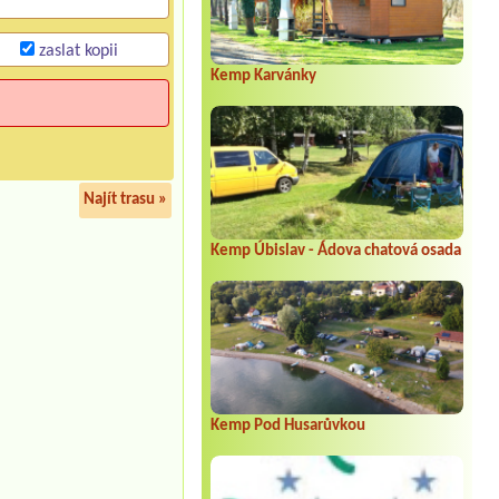
zaslat kopii
Kemp Karvánky
Najít trasu »
Kemp Úbislav - Ádova chatová osada
Kemp Pod Husarůvkou