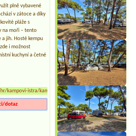
yužít plně vybavené
chází v zátoce a díky
kovité pláže s
 na moři – tento
 a jih. Hosté kempu
 zde i možnost
místní kuchyní a četné
r/kampovi-istra/kamp-arena-stupice
»
ci/dotaz