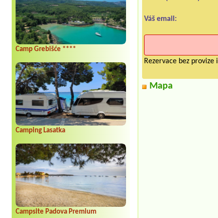
Váš email:
Camp Grebišće ****
Rezervace bez provize i
Mapa
Camping Lasatka
Campsite Padova Premium