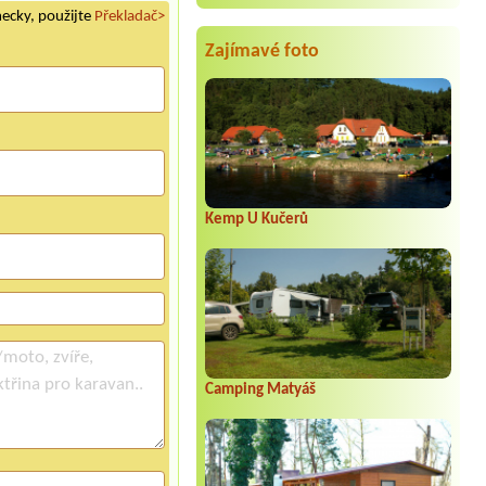
mecky, použijte
Překladač>
Zajímavé foto
Kemp U Kučerů
Camping Matyáš