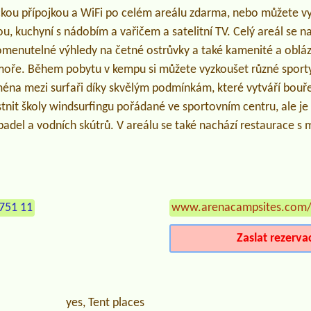
ickou přípojkou a WiFi po celém areálu zdarma, nebo můžete v
u, kuchyní s nádobím a vařičem a satelitní TV. Celý areál se na
menutelné výhledy na četné ostrůvky a také kamenité a obláz
oře. Během pobytu v kempu si můžete vyzkoušet různé sporty
ména mezi surfaři díky skvělým podmínkám, které vytváří bouře
nit školy windsurfingu pořádané ve sportovním centru, ale je
apadel a vodních skútrů. V areálu se také nachází restaurace s 
751 11
www.arenacampsites.com/h
Zaslat rezerva
yes, Tent places