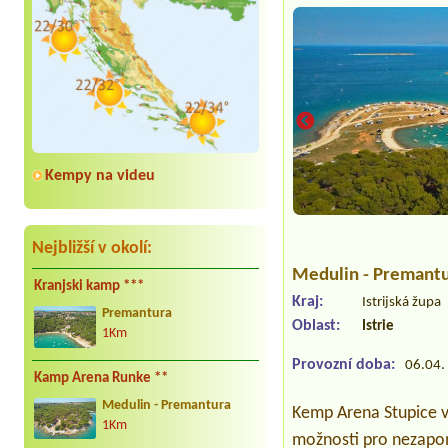
Kempy na videu
Nejbližší v okolí:
Medulin - Premant
Kranjski kamp ***
Kraj:
Istrijská župa
Premantura
Oblast:
Istrie
1Km
Provozní doba:
06.04. 
Kamp Arena Runke **
Medulin - Premantura
Kemp Arena Stupice v 
1Km
možnosti pro nezapom