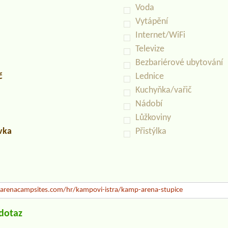
Voda
Vytápění
Internet/WiFi
Televize
Bezbariérové ubytování
č
Lednice
Kuchyňka/vařič
Nádobí
Lůžkoviny
uvka
Přistýlka
renacampsites.com/hr/kampovi-istra/kamp-arena-stupice
/dotaz