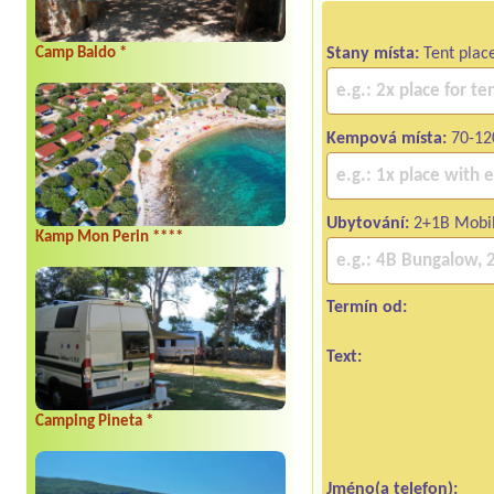
Camp Baldo *
Stany místa:
Tent plac
Kempová místa:
70-12
Ubytování:
2+1B Mobi
Kamp Mon Perin ****
Termín od:
Text:
Camping Pineta *
Jméno(a telefon):