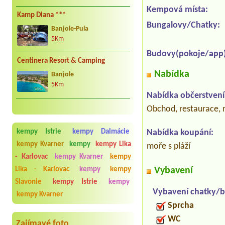
Kempová místa:
Kamp Diana ***
Bungalovy/Chatky:
Banjole-Pula
5Km
Budovy(pokoje/app)
Centinera Resort & Camping
Nabídka
Banjole
5Km
Nabídka občerstvení
Obchod, restaurace, 
kempy Istrie
kempy Dalmácie
Nabídka koupání:
kempy Kvarner
kempy
kempy Lika
moře s pláží
- Karlovac
kempy Kvarner
kempy
Lika - Karlovac
kempy
kempy
Vybavení
Slavonie
kempy Istrie
kempy
Vybavení chatky/b
kempy Kvarner
Sprcha
WC
Zajímavé foto