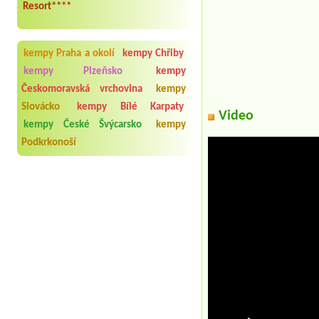
Resort****
kempy Praha a okolí
kempy Chřiby
kempy Plzeňsko
kempy
Českomoravská vrchovina
kempy
Slovácko
kempy Bílé Karpaty
Video
kempy České Švýcarsko
kempy
Podkrkonoší