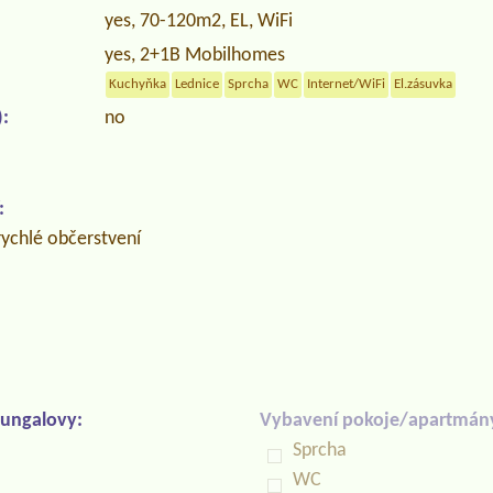
yes, 70-120m2, EL, WiFi
yes, 2+1B Mobilhomes
Kuchyňka
Lednice
Sprcha
WC
Internet/WiFi
El.zásuvka
:
no
:
rychlé občerstvení
ungalovy:
Vybavení pokoje/apartmán
Sprcha
WC