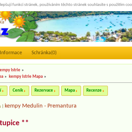
lepšují funkci stránek, používáním těchto stránek souhlasíte s použitím co
Informace
Schránka(
0
)
empy Istrie
»
pa
»
kempy Istrie Mapa
»
í
Ceník
Rezervace
Mapa
Recenze
kempy Medulin - Premantura
s
|
tupice **