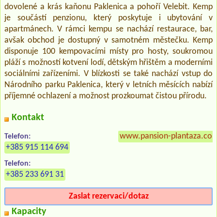
dovolené a krás kaňonu Paklenica a pohoří Velebit. Kemp
je součástí penzionu, který poskytuje i ubytování v
apartmánech. V rámci kempu se nachází restaurace, bar,
avšak obchod je dostupný v samotném městečku. Kemp
disponuje 100 kempovacími místy pro hosty, soukromou
pláží s možností kotvení lodí, dětským hřištěm a moderními
sociálními zařízeními. V blízkosti se také nachází vstup do
Národního parku Paklenica, který v letních měsících nabízí
příjemné ochlazení a možnost prozkoumat čistou přírodu.
Kontakt
www.pansion-plantaza.co
Telefon:
+385 915 114 694
Telefon:
+385 233 691 31
Zaslat rezervaci/dotaz
Kapacity