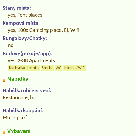
Stany místa:
yes, Tent places
Kempová místa:
yes, 100x Camping place, El, Wifi
Bungalovy/Chatky:
no
Budovy(pokoje/app):
yes, 2-3B Apartments
Kuchyňka
Lednice
Sprcha
WC
Internet/WiFi
Nabídka
Nabídka občerstvení:
Restaurace, bar
Nabídka koupání:
Moř s pláží
Vybavení