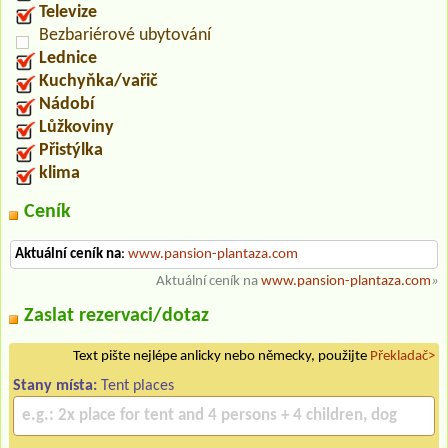
Televize
Bezbariérové ubytování
Lednice
Kuchyňka/vařič
Nádobí
Lůžkoviny
Přistýlka
klima
Ceník
Aktuální ceník na
:
www.pansion-plantaza.com
Aktuální ceník na
www.pansion-plantaza.com
»
Zaslat rezervaci/dotaz
Text pište nejlépe anlicky nebo německy, použijte
Překladač>
Stany místa:
Tent places