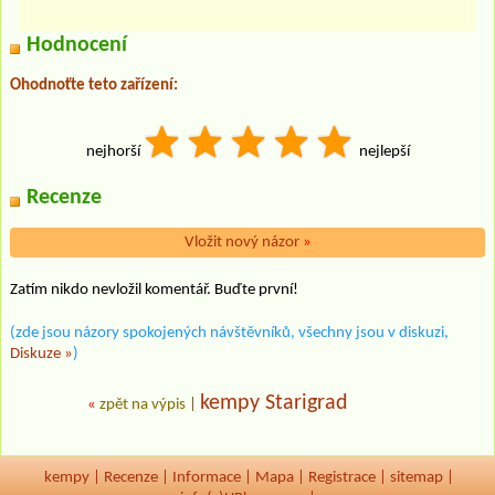
Hodnocení
Ohodnoťte teto zařízení:
nejhorší
nejlepší
Recenze
Vložit nový názor
»
Zatím nikdo nevložil komentář. Buďte první!
(zde jsou názory spokojených návštěvníků, všechny jsou v diskuzi,
Diskuze »
)
kempy Starigrad
«
zpět na výpis
|
kempy
|
Recenze
|
Informace
|
Mapa
|
Registrace
|
sitemap
|