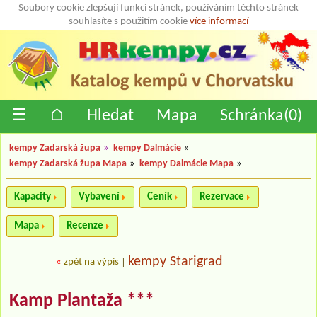
Soubory cookie zlepšují funkci stránek, používáním těchto stránek
souhlasíte s použitím cookie
více informací
☰
⌂
Hledat
Mapa
Schránka(
0
)
kempy Zadarská župa
»
kempy Dalmácie
»
kempy Zadarská župa Mapa
»
kempy Dalmácie Mapa
»
Kapacity
Vybavení
Ceník
Rezervace
Mapa
Recenze
kempy Starigrad
«
zpět na výpis
|
Kamp Plantaža ***