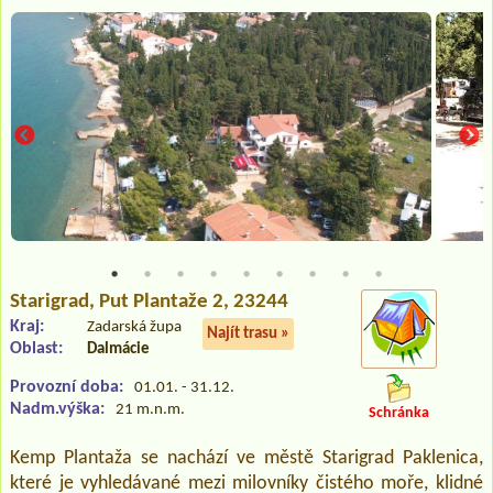
Starigrad
, Put Plantaže 2, 23244
Kraj:
Zadarská župa
Najít trasu »
Oblast:
Dalmácie
Provozní doba:
01.01. - 31.12.
Nadm.výška:
21 m.n.m.
Schránka
Kemp Plantaža se nachází ve městě Starigrad Paklenica,
které je vyhledávané mezi milovníky čistého moře, klidné