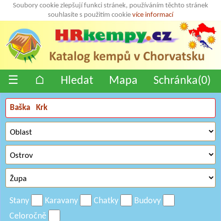
Soubory cookie zlepšují funkci stránek, používáním těchto stránek
souhlasíte s použitím cookie
více informací
☰
⌂
Hledat
Mapa
Schránka(
0
)
Stany
Karavany
Chatky
Budovy
Celoročně