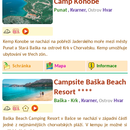
Camp Konobe
Punat
, Kvarner,
Ostrov
Hvar
Kemp Konobe se nachází na pobřeží Jaderského moře mezi městy
Punat a Stará Baška na ostrově Krk v Chorvatsku. Kemp umožňuje
ubytování ve třech zón..
Schránka
Mapa
Informace
Campsite Baška Beach
Resort ****
Baška - Krk
, Kvarner,
Ostrov
Hvar
Baška Beach Camping Resort v Bašce se nachází v západní části
jedné z nejznámějších chorvatských pláží. V kempu je možné si