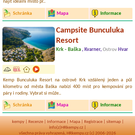
najít ideální místo pr..
Schránka
Mapa
Informace
Campsite Bunculuka
Resort
Krk - Baška
, Kvarner,
Ostrov
Hvar
Kemp Bunculuka Resort na ostrově Krk vzdálený jeden a půl
kilometru od města Baška nabízí 400 míst pro kempování pro
páry i rodiny. Vybrat si může..
Schránka
Mapa
Informace
kempy
|
Recenze
|
Informace
|
Mapa
|
Registrace
|
sitemap
|
info(z)HRkempy.cz |
všechna práva vyhrazená, HRkempy.cz (c) 2006-2026