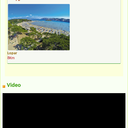
Lopar
8Km
Video