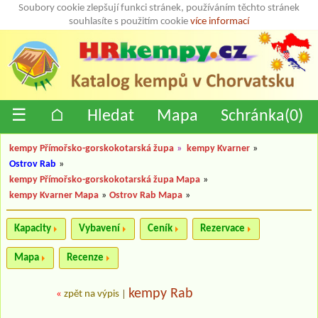
Soubory cookie zlepšují funkci stránek, používáním těchto stránek
souhlasíte s použitím cookie
více informací
☰
⌂
Hledat
Mapa
Schránka(
0
)
kempy Přímořsko-gorskokotarská župa
»
kempy Kvarner
»
Ostrov Rab
»
kempy Přímořsko-gorskokotarská župa Mapa
»
kempy Kvarner Mapa
»
Ostrov Rab Mapa
»
Kapacity
Vybavení
Ceník
Rezervace
Mapa
Recenze
kempy Rab
«
zpět na výpis
|