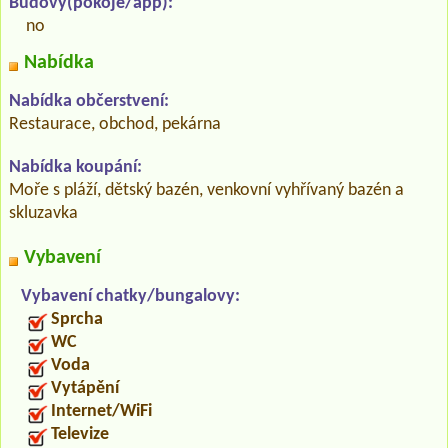
Budovy(pokoje/app):
no
Nabídka
Nabídka občerstvení:
Restaurace, obchod, pekárna
Nabídka koupání:
Moře s pláží, dětský bazén, venkovní vyhřívaný bazén a
skluzavka
Vybavení
Vybavení chatky/bungalovy:
Sprcha
WC
Voda
Vytápění
Internet/WiFi
Televize