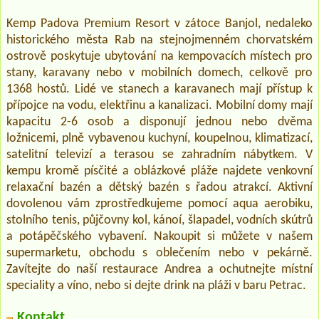
Kemp Padova Premium Resort v zátoce Banjol, nedaleko
historického města Rab na stejnojmenném chorvatském
ostrově poskytuje ubytování na kempovacích místech pro
stany, karavany nebo v mobilních domech, celkově pro
1368 hostů. Lidé ve stanech a karavanech mají přístup k
přípojce na vodu, elektřinu a kanalizaci. Mobilní domy mají
kapacitu 2-6 osob a disponují jednou nebo dvěma
ložnicemi, plně vybavenou kuchyní, koupelnou, klimatizací,
satelitní televizí a terasou se zahradním nábytkem. V
kempu kromě písčité a oblázkové pláže najdete venkovní
relaxační bazén a dětský bazén s řadou atrakcí. Aktivní
dovolenou vám zprostředkujeme pomocí aqua aerobiku,
stolního tenis, půjčovny kol, kánoí, šlapadel, vodních skútrů
a potápěčského vybavení. Nakoupit si můžete v našem
supermarketu, obchodu s oblečením nebo v pekárně.
Zavítejte do naší restaurace Andrea a ochutnejte místní
speciality a víno, nebo si dejte drink na pláži v baru Petrac.
Kontakt