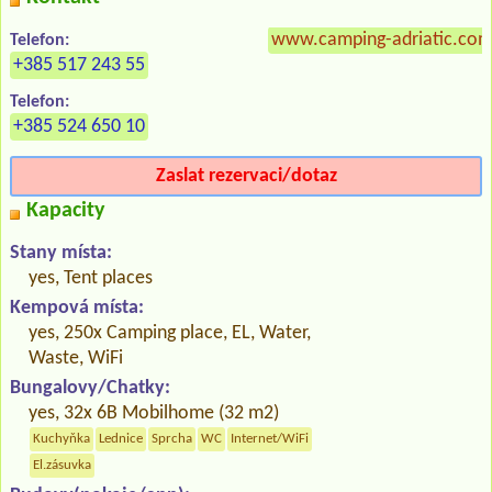
www.camping-adriatic.co
Telefon:
+385 517 243 55
Telefon:
+385 524 650 10
Zaslat rezervaci/dotaz
Kapacity
Stany místa:
yes, Tent places
Kempová místa:
yes, 250x Camping place, EL, Water,
Waste, WiFi
Bungalovy/Chatky:
yes, 32x 6B Mobilhome (32 m2)
Kuchyňka
Lednice
Sprcha
WC
Internet/WiFi
El.zásuvka