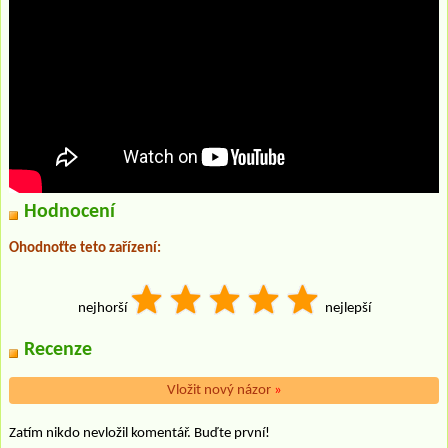
Hodnocení
Ohodnoťte teto zařízení:
nejhorší
nejlepší
Recenze
Vložit nový názor
»
Zatím nikdo nevložil komentář. Buďte první!