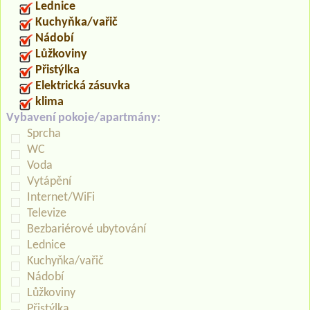
Lednice
Kuchyňka/vařič
Nádobí
Lůžkoviny
Přistýlka
Elektrická zásuvka
klima
Vybavení pokoje/apartmány:
Sprcha
WC
Voda
Vytápění
Internet/WiFi
Televize
Bezbariérové ubytování
Lednice
Kuchyňka/vařič
Nádobí
Lůžkoviny
Přistýlka