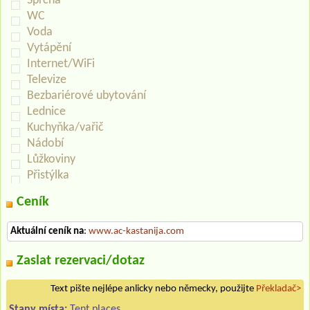
Sprcha
WC
Voda
Vytápění
Internet/WiFi
Televize
Bezbariérové ubytování
Lednice
Kuchyňka/vařič
Nádobí
Lůžkoviny
Přistýlka
Ceník
Aktuální ceník na
:
www.ac-kastanija.com
Zaslat rezervaci/dotaz
Text pište nejlépe anlicky nebo německy, použijte
Překladač>
Stany místa:
Tent places