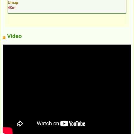
Umag
4Km
Video