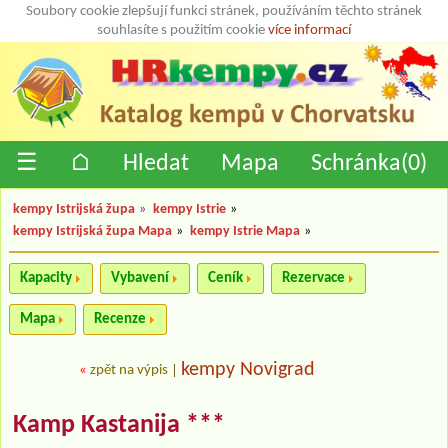
Soubory cookie zlepšují funkci stránek, používáním těchto stránek
souhlasíte s použitím cookie
více informací
☰
⌂
Hledat
Mapa
Schránka(
0
)
kempy Istrijská župa
»
kempy Istrie
»
kempy Istrijská župa Mapa
»
kempy Istrie Mapa
»
Kapacity
Vybavení
Ceník
Rezervace
Mapa
Recenze
kempy Novigrad
«
zpět na výpis
|
Kamp Kastanija ***