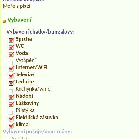
Moře s pláží
Vybavení
Vybavení chatky/bungalovy:
Sprcha
WC
Voda
Vytápění
Internet/WiFi
Televize
Lednice
Kuchyňka/vařič
Nádobí
Lůžkoviny
Přistýlka
Elektrická zásuvka
klima
Vybavení pokoje/apartmány: