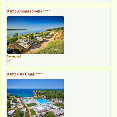
Kamp Aminess Sirena ****
Novigrad
3Km
Kamp Park Umag ****