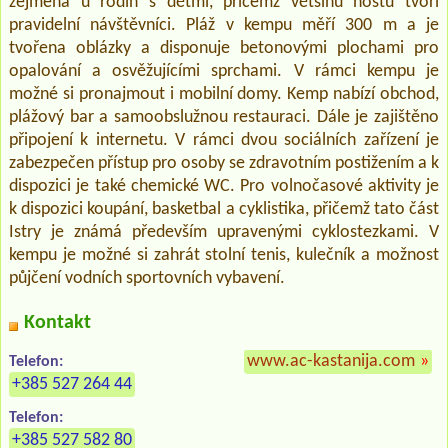
zejména u rodin s dětmi, přičemž většinu hostů tvoří
pravidelní návštěvníci. Pláž v kempu měří 300 m a je
tvořena oblázky a disponuje betonovými plochami pro
opalování a osvěžujícími sprchami. V rámci kempu je
možné si pronajmout i mobilní domy. Kemp nabízí obchod,
plážový bar a samoobslužnou restauraci. Dále je zajištěno
připojení k internetu. V rámci dvou sociálních zařízení je
zabezpečen přístup pro osoby se zdravotním postižením a k
dispozici je také chemické WC. Pro volnočasové aktivity je
k dispozici koupání, basketbal a cyklistika, přičemž tato část
Istry je známá především upravenými cyklostezkami. V
kempu je možné si zahrát stolní tenis, kulečník a možnost
půjčení vodních sportovních vybavení.
Kontakt
www.ac-kastanija.com
»
Telefon:
+385 527 264 44
Telefon:
+385 527 582 80