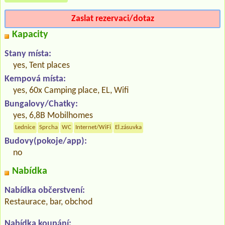
Zaslat rezervaci/dotaz
Kapacity
Stany místa:
yes, Tent places
Kempová místa:
yes, 60x Camping place, EL, Wifi
Bungalovy/Chatky:
yes, 6,8B Mobilhomes
Lednice
Sprcha
WC
Internet/WiFi
El.zásuvka
Budovy(pokoje/app):
no
Nabídka
Nabídka občerstvení:
Restaurace, bar, obchod
Nabídka koupání: