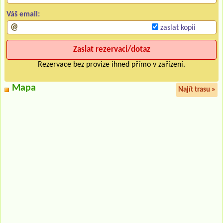
Váš email:
zaslat kopii
Rezervace bez provize ihned přímo v zařízení.
Mapa
Najít trasu »