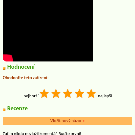
Hodnocení
Ohodnoťte teto zařízení:
nejhorší
nejlepší
Recenze
Vložit nový názor
»
Zatím nikdo nevložil komentář. Buďte první!