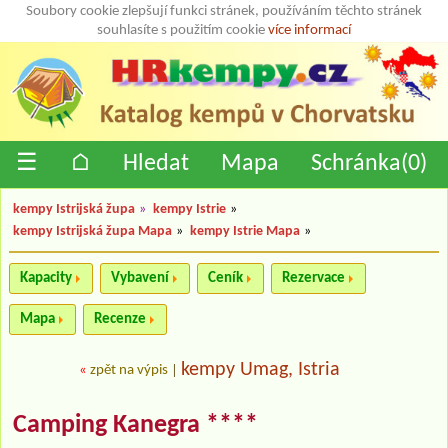
Soubory cookie zlepšují funkci stránek, používáním těchto stránek
souhlasíte s použitím cookie
více informací
☰
⌂
Hledat
Mapa
Schránka(
0
)
kempy Istrijská župa
»
kempy Istrie
»
kempy Istrijská župa Mapa
»
kempy Istrie Mapa
»
Kapacity
Vybavení
Ceník
Rezervace
Mapa
Recenze
kempy Umag, Istria
«
zpět na výpis
|
Camping Kanegra ****