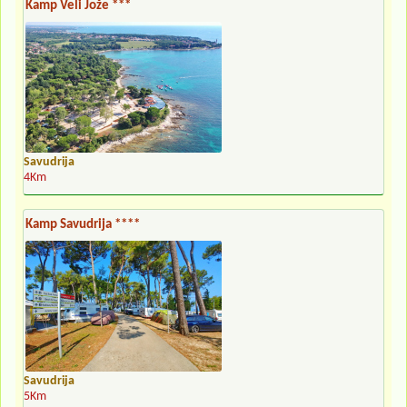
Kamp Veli Jože ***
Savudrija
4Km
Kamp Savudrija ****
Savudrija
5Km