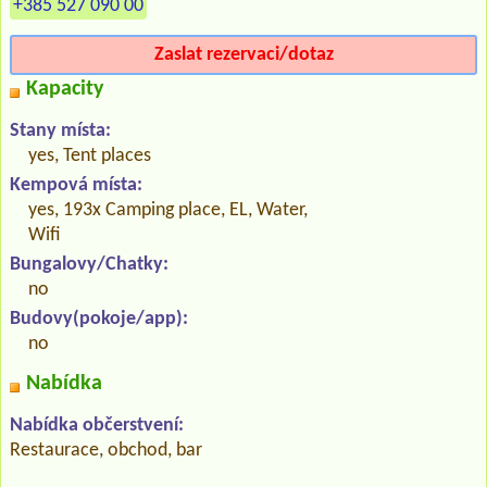
+385 527 090 00
Zaslat rezervaci/dotaz
Kapacity
Stany místa:
yes, Tent places
Kempová místa:
yes, 193x Camping place, EL, Water,
Wifi
Bungalovy/Chatky:
no
Budovy(pokoje/app):
no
Nabídka
Nabídka občerstvení:
Restaurace, obchod, bar