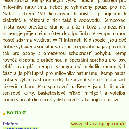
rekonstrukcí. Kemp Kanegra vytváří ideální prostředí pro
milovníky naturismu, neboť je vyhrazený pouze pro ně.
Nabízí celkem 193 kempovacích míst s připojením k
elektřině a některá z nich také k vodovodu. Kempovací
místa jsou převážně slunné a pláž i když s omezeným
stínem, je příjemným místem k odpočinku. V kempu mohou
hosté zdarma využívat WiFi internet. K dispozici jsou dvě
dobře vybavená sociální zařízení, přizpůsobená jak pro děti,
tak pro osoby s omezenou schopností pohybu. Kemp
rovněž disponuje prádelnou a speciální sprchou pro psy.
Oblázková pláž kempu Kanegra má několik kamenitých
částí a je přístupná pro milovníky naturismu. Kemp nabízí
bohatý výběr gastronomických zařízení včetně restaurací,
pizzerií a barů. Pro sportovní nadšence jsou k dispozici
tenisové kurty, basketbalové hřiště, minigolf a volejbal
přímo v areálu kempu. Cyklisté si zde také přijdou na své.
Kontakt
www.istracamping.com/en
Telefon: